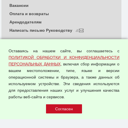
Вакансии
Оплата и возвраты
Арендодателям
Написать письмо Руководству
О компании
Политика обработки и конфиденциальности
Оставаясь на нашем сайте, вы соглашаетесь с
персональных данных
ПОЛИТИКОЙ ОБРАБОТКИ И КОНФИДЕНЦИАЛЬНОСТИ
ПЕРСОНАЛЬНЫХ ДАННЫХ
, включая сбор информации о
Согласием на обработку персональных данных
вашем местоположении, типе, языке и версии
Оферта оптовой купли-продажи
операционной системы и браузера, а также данных об
Публичная оферта
используемом устройстве. Эти сведения используются
для предоставления наших услуг и улучшения качества
© 2026 ООО "Феникс"
работы веб-сайта и сервисов.
Все права защищены.