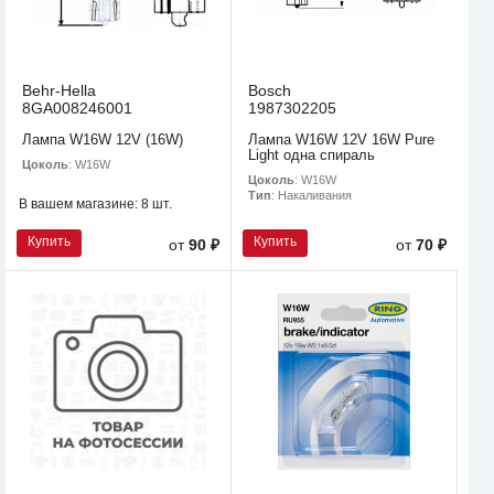
Behr-Hella
Bosch
8GA008246001
1987302205
Лампа W16W 12V (16W)
Лампа W16W 12V 16W Pure
Light одна спираль
Цоколь
: W16W
Цоколь
: W16W
Тип
: Накаливания
В вашем магазине:
8 шт.
Купить
Купить
от
90 ₽
от
70 ₽