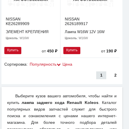
NISSAN
NISSAN
KE26289909
2626189917
ЭЛЕМЕНТ КРЕПЛЕНИЯ
Лампа W16W 12V 16W
Цоколь
: W16W
Цоколь
: W16W
Купить
Купить
от
450 ₽
от
190 ₽
Сортировка:
Популярность
Цена
1
2
Выберите кузов вашего автомобиля, чтобы найти и
купить
лампа заднего хода Renault Koleos
. Каталог
популярных видов запчастей служит для быстрого
поиска и ознакомления с ценами нашего интернет-
магазина. Для более точного подбора деталей
рекомендуем обратиться к консультантам или