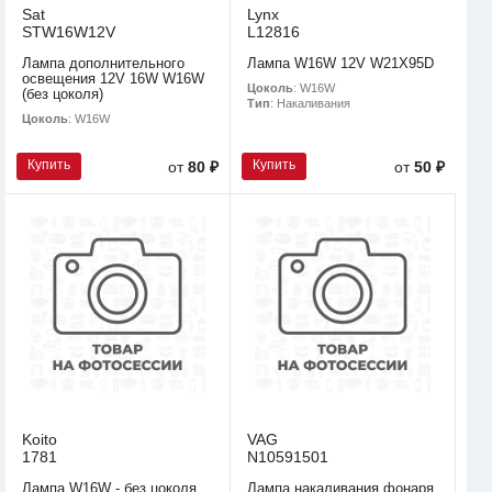
Sat
Lynx
STW16W12V
L12816
Лампа дополнительного
Лампа W16W 12V W21X95D
освещения 12V 16W W16W
Цоколь
: W16W
(без цоколя)
Тип
: Накаливания
Цоколь
: W16W
Купить
Купить
от
80 ₽
от
50 ₽
Koito
VAG
1781
N10591501
Лампа W16W - без цоколя
Лампа накаливания фонаря