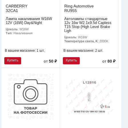
CARBERRY
Ring Automotive
32CA1
RU955
Лампа накаливания W16W
Автолампы стандартные
12V (16W) Day&Night
12v 16w W2.1x9.5d Capless
T15 Stop (High Level Brake
Цоколь
: W16W
Ligh
Тип
: Накаливания
Цоколь
: W16W
Температура света, K
: 2000K
В вашем магазине:
1 шт.
В вашем магазине:
2 шт.
Купить
Купить
от
50 ₽
от
80 ₽