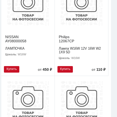
NISSAN
Philips
AY08000058
12067CP
ЛАМПОЧКА
Лампа W16W 12V 16W W2
1X9 5D
Цоколь
: W16W
Цоколь
: W16W
Купить
Купить
от
450 ₽
от
110 ₽