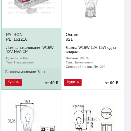
PATRON
Osram
PLT151216
921
Лампа накаливания W16W
Лампа W16W 12V 16W одна
12V NVA CP
спираль
Цоколь
: w16w
Цоколь
: W16W
Тип
: Накаливания
Тип
: Накаливания
Световой поток, Лм
: 310
В вашем магазине:
6 шт.
Купить
Купить
от
40 ₽
от
60 ₽