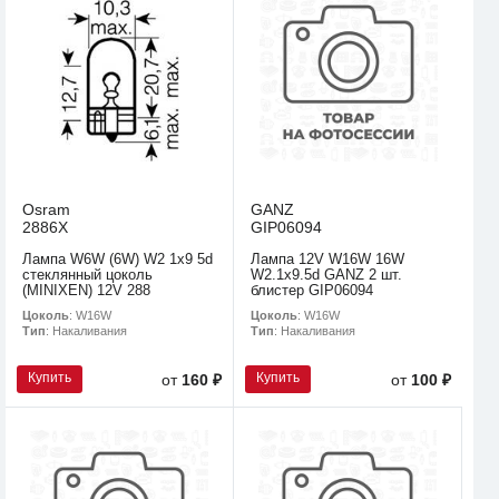
Osram
GANZ
2886X
GIP06094
Лампа W6W (6W) W2 1x9 5d
Лампа 12V W16W 16W
стеклянный цоколь
W2.1x9.5d GANZ 2 шт.
(MINIXEN) 12V 288
блистер GIP06094
Цоколь
: W16W
Цоколь
: W16W
Тип
: Накаливания
Тип
: Накаливания
Купить
Купить
от
160 ₽
от
100 ₽