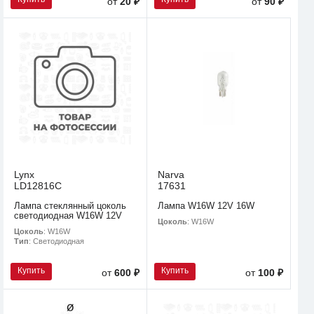
от
20 ₽
от
90 ₽
Lynx
Narva
LD12816C
17631
Лампа стеклянный цоколь
Лампа W16W 12V 16W
светодиодная W16W 12V
Цоколь
: W16W
Цоколь
: W16W
Тип
: Светодиодная
Купить
Купить
от
600 ₽
от
100 ₽