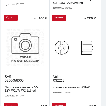
сигнала торможения
Цоколь
: W16W
Цоколь
: W16W
Купить
Купить
от
100 ₽
от
220 ₽
SVS
Valeo
0200058000
032215
Лампа накаливания SVS
Лампа сигнальная W16W
12V W16W W2.1х9.5d
Цоколь
: W16W
Цоколь
: W16W
Купить
Купить