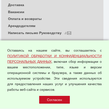
Доставка
Вакансии
Оплата и возвраты
Арендодателям
Написать письмо Руководству
О компании
Политика обработки и конфиденциальности
Оставаясь на нашем сайте, вы соглашаетесь с
персональных данных
ПОЛИТИКОЙ ОБРАБОТКИ И КОНФИДЕНЦИАЛЬНОСТИ
ПЕРСОНАЛЬНЫХ ДАННЫХ
, включая сбор информации о
Согласием на обработку персональных данных
вашем местоположении, типе, языке и версии
Оферта оптовой купли-продажи
операционной системы и браузера, а также данных об
Публичная оферта
используемом устройстве. Эти сведения используются
для предоставления наших услуг и улучшения качества
© 2026 ООО "Феникс"
работы веб-сайта и сервисов.
Все права защищены.