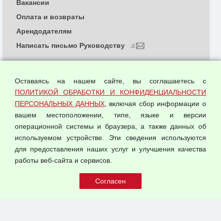
Вакансии
Оплата и возвраты
Арендодателям
Написать письмо Руководству
О компании
Политика обработки и конфиденциальности
Оставаясь на нашем сайте, вы соглашаетесь с
персональных данных
ПОЛИТИКОЙ ОБРАБОТКИ И КОНФИДЕНЦИАЛЬНОСТИ
ПЕРСОНАЛЬНЫХ ДАННЫХ
, включая сбор информации о
Согласием на обработку персональных данных
вашем местоположении, типе, языке и версии
Оферта оптовой купли-продажи
операционной системы и браузера, а также данных об
Публичная оферта
используемом устройстве. Эти сведения используются
для предоставления наших услуг и улучшения качества
© 2026 ООО "Феникс"
работы веб-сайта и сервисов.
Все права защищены.