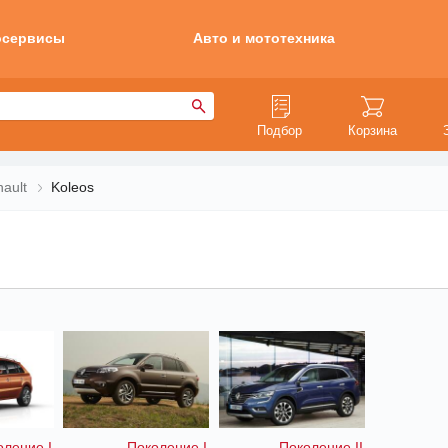
осервисы
Авто и мототехника
Подбор
Корзина
ault
Koleos
оление I
Поколение I
Поколение II