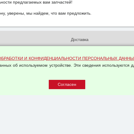
ьности предлагаемых вам запчастей!
у, уверены, мы найдем, что вам предложить.
и
Доставка
бработки и конфиденциальности
Вакансии
ых данных
Оплата и возвраты
ОБРАБОТКИ И КОНФИДЕНЦИАЛЬНОСТИ ПЕРСОНАЛЬНЫХ ДАННЫ
на обработку персональных
Арендодателям
данных об используемом устройстве. Эти сведения используются д
Написать письмо Руководству
овой купли-продажи
оферта