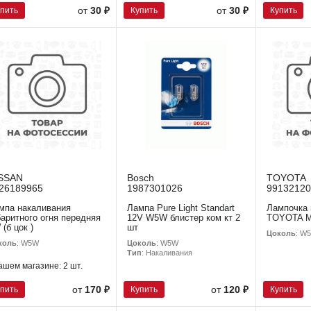
упить
Купить
Купить
от
30 ₽
от
30 ₽
SSAN
Bosch
TOYOTA
26189965
1987301026
99132120
мпа накаливания
Лампа Pure Light Standart
Лампочка 
баритного огня передняя
12V W5W блистер ком кт 2
TOYOTA 
 (б цок )
шт
Цоколь
: W
коль
: W5W
Цоколь
: W5W
Тип
: Накаливания
ашем магазине:
2 шт.
упить
Купить
Купить
от
170 ₽
от
120 ₽