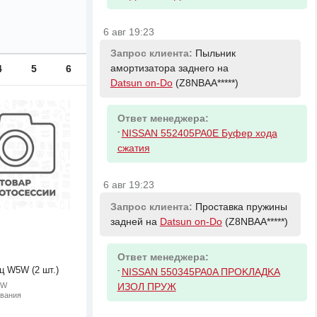
6 авг 19:23
Запрос клиента:
Пыльник
4
5
6
амортизатора заднего на
Datsun on-Do
(Z8NBAA*****)
Ответ менеджера:
-
NISSAN 552405PA0E Буфер хода
сжатия
6 авг 19:23
Запрос клиента:
Проставка пружины
задней на
Datsun on-Do
(Z8NBAA*****)
Ответ менеджера:
ц W5W (2 шт.)
-
NISSAN 550345PA0A ПPOKЛAДKA
5W
ИЗOЛ ПPУЖ
ивания