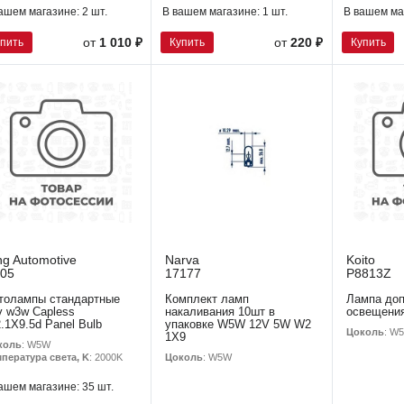
ашем магазине:
2 шт.
В вашем магазине:
1 шт.
В вашем ма
упить
Купить
Купить
от
1 010 ₽
от
220 ₽
ng Automotive
Narva
Koito
05
17177
P8813Z
толампы стандартные
Комплект ламп
Лампа доп
v w3w Capless
накаливания 10шт в
освещения
.1X9.5d Panel Bulb
упаковке W5W 12V 5W W2
Цоколь
: W
1X9
коль
: W5W
Цоколь
: W5W
пература света, K
: 2000K
ашем магазине:
35 шт.