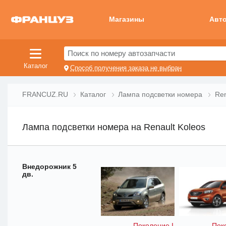
Магазины
Авт
Поиск по номеру автозапчасти
Каталог
Способ получения заказа не выбран
FRANCUZ.RU
Каталог
Лампа подсветки номера
Ren
Лампа подсветки номера на Renault Koleos
Внедорожник 5
дв.
Поколение I
Пок