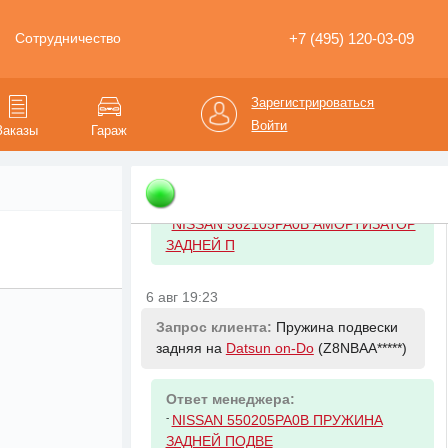
Ответ менеджера:
-
CITROEN/PEUGEOT 173078
+7 (495) 120-03-09
Сотрудничество
Глушитель 207 5HB
6 авг 19:23
Зарегистрироваться
Войти
Заказы
Гараж
Запрос клиента:
Амортизатор
задний на
Datsun on-Do
(Z8NBAA*****)
Ответ менеджера:
-
NISSAN 562105PA0B АМОРТИЗАТОР
ЗАДНЕЙ П
6 авг 19:23
Запрос клиента:
Пружина подвески
задняя на
Datsun on-Do
(Z8NBAA*****)
Ответ менеджера:
-
NISSAN 550205PA0B ПРУЖИНА
ЗАДНЕЙ ПОДВЕ