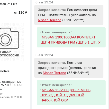
6 авг 19:24
газине:
1 шт.
Запрос клиента:
Ремкомплект цепи
от
130 ₽
ГРМ + натяжитель + успокоитель на
Nissan Terrano
(Z8NHSN*****)
Ответ менеджера:
-
NISSAN 130C100QAA КОМПЛЕКТ
ЦЕПИ ПРИВОДА ГРМ (ЦЕПЬ 1 ШТ.. У
6 авг 19:24
Запрос клиента:
Комплект
приводного ремня (ремень, ролики)
motive
на
Nissan Terrano
(Z8NHSN*****)
ы стандартные
Ответ менеджера:
5W SIDE & TAIL
шт.)
-
NISSAN 1172000Q8B РЕМЕНЬ
5W
ПРИВОДНОЙ. С ДЛИННОЙ
а света, K
: 2000K
НАРУЖНОЙ ОКР