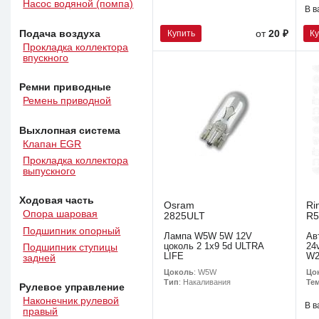
Насос водяной (помпа)
В в
Подача воздуха
Купить
К
от
20 ₽
Прокладка коллектора
впускного
Ремни приводные
Ремень приводной
Выхлопная система
Клапан EGR
Прокладка коллектора
выпускного
Ходовая часть
Osram
Ri
Опора шаровая
2825ULT
R5
Подшипник опорный
Лампа W5W 5W 12V
Ав
цоколь 2 1x9 5d ULTRA
24
Подшипник ступицы
LIFE
W2
задней
Цоколь
: W5W
Цо
Тип
: Накаливания
Тем
Рулевое управление
Наконечник рулевой
В в
правый