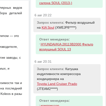
салона SOUL (2013-)
улярных видов
бора деталей
6 авг 20:22
Запрос клиента:
Фильтр воздушный
на
KIA Soul
(XWEJP8*****)
отипом — это
Ответ менеджера:
-
HYUNDAI/KIA 28113B2000 Фильтр
изводителя,
воздушный SOUL 13
ие заводы, с
6 авг 20:31
мых, и
Запрос клиента:
Катушка
индуктивности компрессора
кондицирнера на
тоимости так и
Toyota Land Cruiser Prado
 на последний
(JTEAM2*****)
Koleos в разы
Ответ менеджера:
-
компрессор