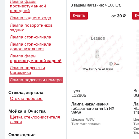
Лампа фары
В вашем магазине:
> 100 шт.
противотуманной
передней
Купить
К
от
30 ₽
Лампа заднего хода
Лампа поворотников
задних
Лампа стоп-сигнала
Лампа стоп-сигнала
дополнительная
Лампа фары
противотуманной задней
Лампа подсветки
багажника
Лампа подсветки номера
Lynx
Be
Стекла, зеркала
L12805
8G
Стекло лобовое
Лампа накаливания
Ла
габаритного огня LYNX
RE
Мойка и Очистка
W5W
T1
Щетка стеклоочистителя
Цоколь
: W5W
Цо
левая
Тип
: Накаливания
Ти
Св
Тем
Охлаждение