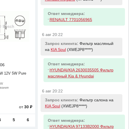
Ответ менеджера:
-
RENAULT 7701056965
6 авг 20:22
Запрос клиента:
Фильтр масляный
на
KIA Soul
(XWEJP8*****)
Ответ менеджера:
06
-
HYUNDAI/KIA 2630035505 Фильтр
W 12V 5W Pure
масляный Kia & Hyundai
5W
ивания
6 авг 20:22
Запрос клиента:
Фильтр салона на
KIA Soul
(XWEJP8*****)
от
30 ₽
4
5
6
Ответ менеджера:
-
HYUNDAI/KIA 97133B2000 Фильтр