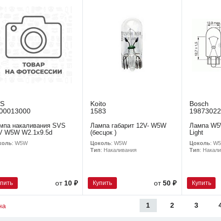
VS
Koito
Bosch
00013000
1583
19873022
мпа накаливания SVS
Лампа габарит 12V- W5W
Лампа W5
V W5W W2.1х9.5d
(бесцок )
Light
коль
: W5W
Цоколь
: W5W
Цоколь
: W
Тип
: Накаливания
Тип
: Накал
упить
Купить
Купить
от
10 ₽
от
50 ₽
1
2
3
на