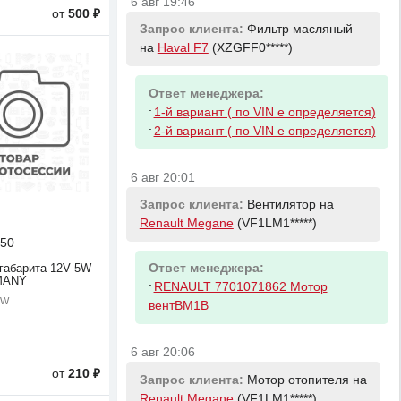
6 авг 19:46
от
500 ₽
Запрос клиента:
Фильтр масляный
на
Haval F7
(XZGFF0*****)
Ответ менеджера:
-
1-й вариант ( по VIN е определяется)
-
2-й вариант ( по VIN е определяется)
6 авг 20:01
Запрос клиента:
Вентилятор на
Renault Megane
(VF1LM1*****)
50
Ответ менеджера:
габарита 12V 5W
MANY
-
RENAULT 7701071862 Мотор
5W
вентBM1B
6 авг 20:06
от
210 ₽
Запрос клиента:
Мотор отопителя на
Renault Megane
(VF1LM1*****)