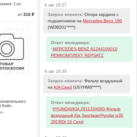
газине:
2 шт.
6 авг 19:27
Запрос клиента:
Опора кардана с
от
310 ₽
подшипником на
Mercedes-Benz 190
(WDB201*****)
Ответ менеджера:
-
MERCEDES-BENZ A1244100010
РЕМКОМПЛЕКТ REPSATZ
6 авг 19:39
Запрос клиента:
Фильтр воздушный
на
KIA Ceed
(U5YHM8*****)
олнительного
Ответ менеджера:
 Koito
-
HYUNDAI/KIA 281133X000 Фильтр
5W
воздушный Kia Sportage/Hyndai ix35
20CRDi 10 Ceed