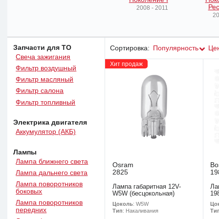
Рес
2008 - 2011
20
Запчасти для ТО
Сортировка:
Популярность
Це
Свеча зажигания
Хит продаж
Фильтр воздушный
Фильтр масляный
Фильтр салона
Фильтр топливный
Электрика двигателя
Аккумулятор (АКБ)
Лампы
Лампа ближнего света
Osram
Bo
2825
19
Лампа дальнего света
Лампа поворотников
Лампа габаритная 12V-
Ла
боковых
W5W (бесцокольная)
19
Лампа поворотников
Цоколь
: W5W
Цо
передних
Тип
: Накаливания
Ти