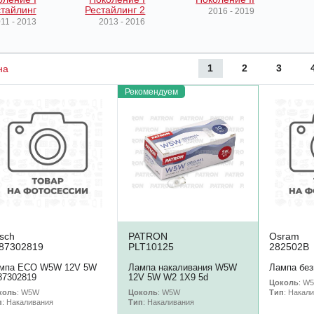
тайлинг
Рестайлинг 2
2016 - 2019
11 - 2013
2013 - 2016
1
2
3
на
Рекомендуем
sch
PATRON
Osram
87302819
PLT10125
282502B
мпа ECO W5W 12V 5W
Лампа накаливания W5W
Лампа без
87302819
12V 5W W2 1X9 5d
Цоколь
: W
коль
: W5W
Цоколь
: W5W
Тип
: Накал
п
: Накаливания
Тип
: Накаливания