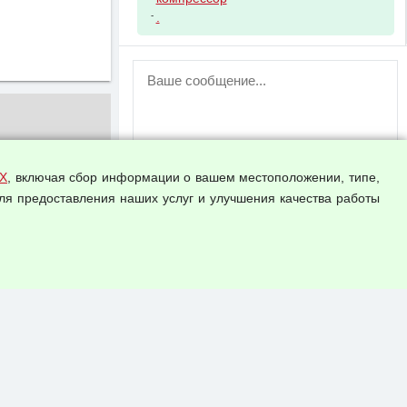
-
.
ВНИМАНИЕ!
Возможность отправлять сообщения
для незарегистрированных
пользователей временно отключена!
Зарегистрируйтесь или войдите в свой
аккаунт.
Х
, включая сбор информации о вашем местоположении, типе,
ля предоставления наших услуг и улучшения качества работы
Прикрепить