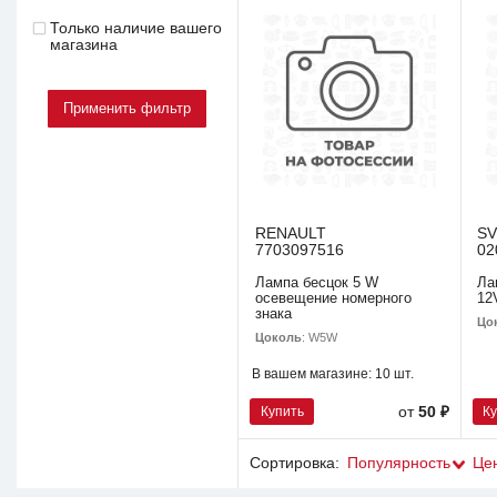
Только наличие вашего
магазина
RENAULT
S
7703097516
02
Лампа бесцок 5 W
Ла
осевещение номерного
12
знака
Цо
Цоколь
: W5W
В вашем магазине:
10 шт.
Купить
К
от
50 ₽
Сортировка:
Популярность
Це