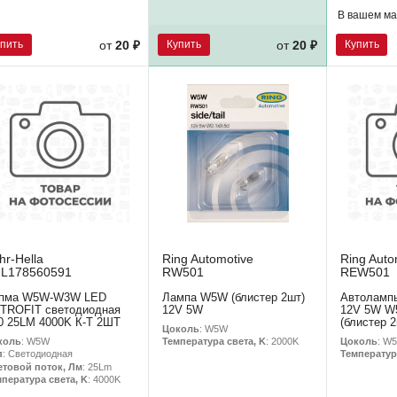
В вашем ма
упить
Купить
Купить
от
20 ₽
от
20 ₽
hr-Hella
Ring Automotive
Ring Auto
L178560591
RW501
REW501
пма W5W-W3W LED
Лампа W5W (блистер 2шт)
Автоламп
TROFIT светодиодная
12V 5W
12V 5W W
0 25LM 4000K К-Т 2ШТ
(блистер 2
Цоколь
: W5W
коль
: W5W
Цоколь
: W
Температура света, K
: 2000K
п
: Светодиодная
Температур
етовой поток, Лм
: 25Lm
пература света, K
: 4000K