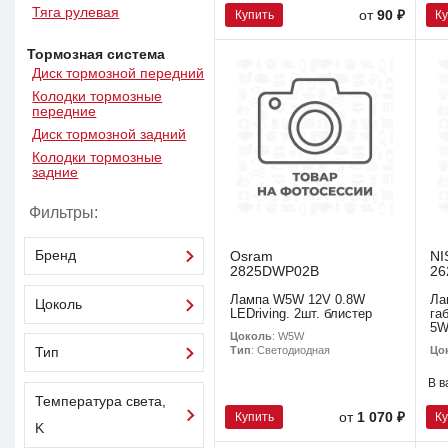
Тяга рулевая
Купить
К
от
90 ₽
Тормозная система
Диск тормозной передний
Колодки тормозные
передние
Диск тормозной задний
Колодки тормозные
задние
Фильтры:
Бренд
Osram
NI
2825DWP02B
26
Лампа W5W 12V 0.8W
Ла
Цоколь
LEDriving. 2шт. блистер
га
5W
Цоколь
: W5W
Цо
Тип
: Светодиодная
Тип
В в
Температура света,
Купить
К
от
1 070 ₽
K