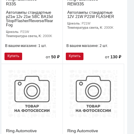
R335
REW335
Автолампы стандартные
Автолампы стандартные
p21w 12v 21w SBC BA15d
12V 21W P21W FLASHER
Stop/Flasher/Reverse/Rear
Цоколь
: P21W
Fog
Температура света, K
: 2000K
Цоколь
: P21W
Температура света, K
: 2000K
В вашем магазине:
1 шт.
В вашем магазине:
2 шт.
Купить
Купить
от
50 ₽
от
130 ₽
Ring Automotive
Ring Automotive