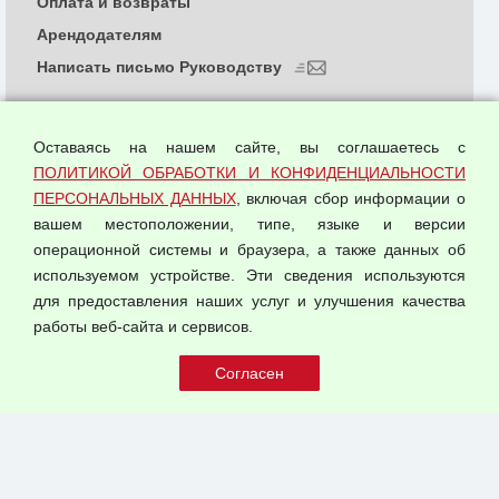
Оплата и возвраты
Арендодателям
Написать письмо Руководству
О компании
Политика обработки и конфиденциальности
Оставаясь на нашем сайте, вы соглашаетесь с
персональных данных
ПОЛИТИКОЙ ОБРАБОТКИ И КОНФИДЕНЦИАЛЬНОСТИ
ПЕРСОНАЛЬНЫХ ДАННЫХ
, включая сбор информации о
Согласием на обработку персональных данных
вашем местоположении, типе, языке и версии
Оферта оптовой купли-продажи
операционной системы и браузера, а также данных об
Публичная оферта
используемом устройстве. Эти сведения используются
для предоставления наших услуг и улучшения качества
© 2026 ООО "Феникс"
работы веб-сайта и сервисов.
Все права защищены.