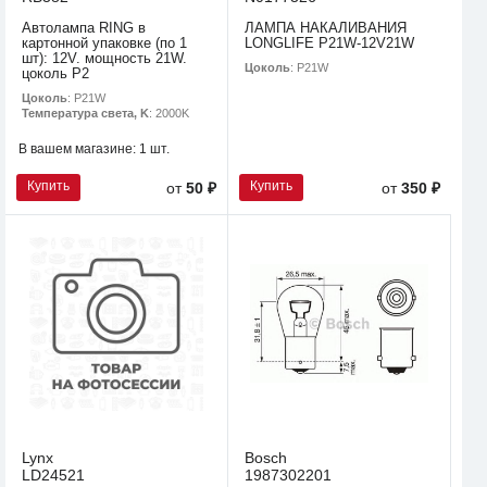
Автолампа RING в
ЛАМПА НАКАЛИВАНИЯ
картонной упаковке (по 1
LONGLIFE P21W-12V21W
шт): 12V. мощность 21W.
Цоколь
: P21W
цоколь P2
Цоколь
: P21W
Температура света, K
: 2000K
В вашем магазине:
1 шт.
Купить
Купить
от
50 ₽
от
350 ₽
Lynx
Bosch
LD24521
1987302201