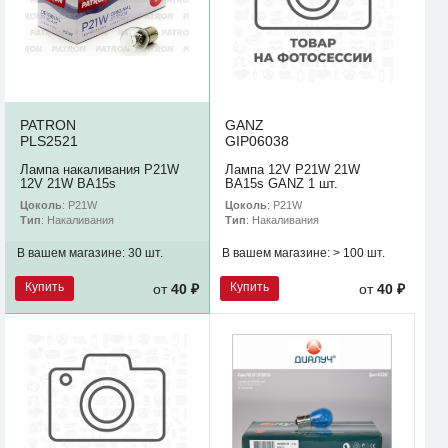
PATRON
GANZ
PLS2521
GIP06038
Лампа накаливания P21W
Лампа 12V P21W 21W
12V 21W BA15s
BA15s GANZ 1 шт.
Цоколь
: P21W
Цоколь
: P21W
Тип
: Накаливания
Тип
: Накаливания
В вашем магазине:
30 шт.
В вашем магазине:
> 100 шт.
Купить
Купить
от
40 ₽
от
40 ₽