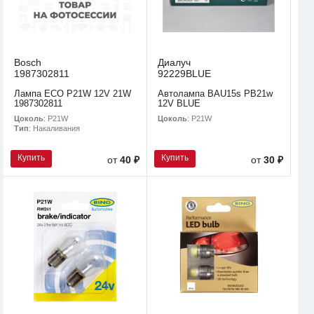
Bosch
Диалуч
1987302811
92229BLUE
Лампа ECO P21W 12V 21W
Автолампа BAU15s PB21w
1987302811
12V BLUE
Цоколь
: P21W
Цоколь
: P21W
Тип
: Накаливания
Купить
Купить
от
40 ₽
от
30 ₽