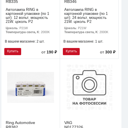
RB335
RB346
Автолампа RING в
Автолампа RING в
картонной упаковке (по 1
картонной упаковке (по 1
шт): 12 вольт. мощность
шт): 24 вольт. мощность
21W. цоколь P2
21W. цоколь P2
Цоколь
: P21W
Цоколь
: P21W
Температура света, K
: 2000K
Температура света, K
: 2000K
В вашем магазине:
2 шт.
В вашем магазине:
1 шт.
Купить
Купить
от
190 ₽
от
300 ₽
Ring Automotive
VAG
RB382
N0177326