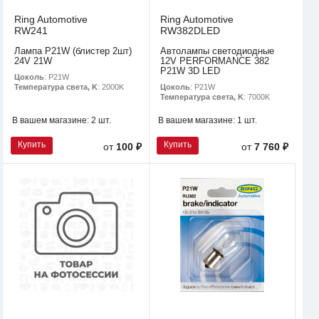
Ring Automotive
Ring Automotive
RW241
RW382DLED
Лампа P21W (блистер 2шт)
Автолампы светодиодные
24V 21W
12V PERFORMANCE 382
P21W 3D LED
Цоколь
: P21W
Цоколь
: P21W
Температура света, K
: 2000K
Температура света, K
: 7000K
В вашем магазине:
2 шт.
В вашем магазине:
1 шт.
Купить
Купить
от
100 ₽
от
7 760 ₽