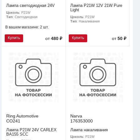
Лампа светодиодная 24V
Лампа P21W 12V 21W Pure
Light
Цоколь
: P21W
Цоколь
: P21W
Тип
: Светодиодная
Тип
: Накаливания
В вашем магазине:
2 шт.
Купить
Купить
от
480 ₽
от
50 ₽
Ring Automotive
Narva
CO241
176353000
Лампа P21W 24V CARLEX
Лампа накаливания
BA155 SCC
Цоколь
: P21W