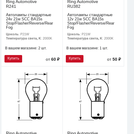
Ring Automotive
Ring Automotive
R241
RU382
Автолампы стандартные
Автолампы стандартные
24v 21w SCC BA15s
12v 21w SCC BA15s
Stop/Flasher/Reverse/Rear
Stop/Flasher/Reverse/Rear
Fog
Fog
Цоколь
: P21W
Цоколь
: P21W
Температура света, K
: 2000K
Температура света, K
: 2000K
В вашем магазине:
2 шт.
В вашем магазине:
1 шт.
Купить
Купить
от
60 ₽
от
50 ₽
Ring Automotive
Ring Automotive