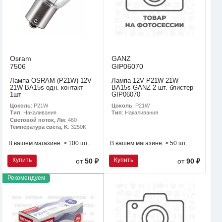
Osram
GANZ
7506
GIP06070
Лампа OSRAM (P21W) 12V
Лампа 12V P21W 21W
21W BA15s одн. контакт
BA15s GANZ 2 шт. блистер
1шт
GIP06070
Цоколь
: P21W
Цоколь
: P21W
Тип
: Накаливания
Тип
: Накаливания
Световой поток, Лм
: 460
Температура света, K
: 3250K
В вашем магазине:
> 100 шт.
В вашем магазине:
> 50 шт.
Купить
Купить
от
50 ₽
от
90 ₽
Рекомендуем