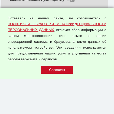
О компании
Политика обработки и конфиденциальности
Оставаясь на нашем сайте, вы соглашаетесь с
персональных данных
ПОЛИТИКОЙ ОБРАБОТКИ И КОНФИДЕНЦИАЛЬНОСТИ
ПЕРСОНАЛЬНЫХ ДАННЫХ
, включая сбор информации о
Согласием на обработку персональных данных
вашем местоположении, типе, языке и версии
Оферта оптовой купли-продажи
операционной системы и браузера, а также данных об
Публичная оферта
используемом устройстве. Эти сведения используются
для предоставления наших услуг и улучшения качества
© 2026 ООО "Феникс"
работы веб-сайта и сервисов.
Все права защищены.