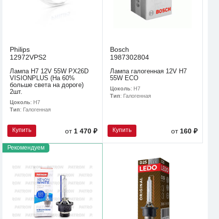
Philips
Bosch
12972VPS2
1987302804
Лампа H7 12V 55W PX26D
Лампа галогенная 12V H7
VISIONPLUS (На 60%
55W ECO
больше света на дороге)
Цоколь
: H7
2шт.
Тип
: Галогенная
Цоколь
: H7
Тип
: Галогенная
Купить
Купить
от
1 470 ₽
от
160 ₽
Рекомендуем