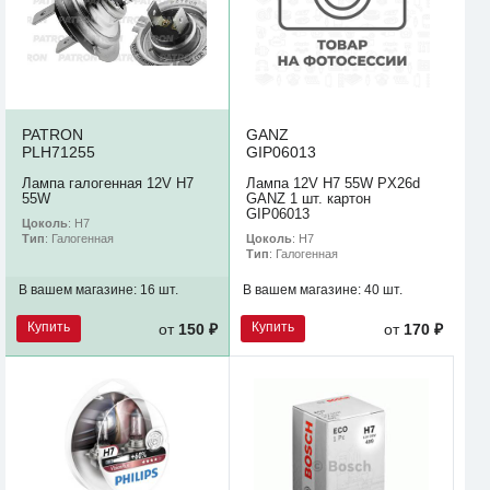
PATRON
GANZ
PLH71255
GIP06013
Лампа галогенная 12V H7
Лампа 12V H7 55W PX26d
55W
GANZ 1 шт. картон
GIP06013
Цоколь
: H7
Цоколь
: H7
Тип
: Галогенная
Тип
: Галогенная
В вашем магазине:
16 шт.
В вашем магазине:
40 шт.
Купить
Купить
от
150 ₽
от
170 ₽