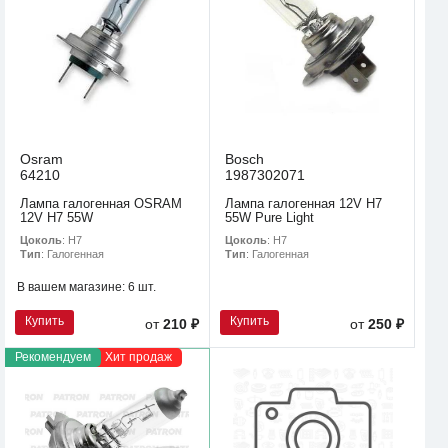
Osram
Bosch
64210
1987302071
Лампа галогенная OSRAM
Лампа галогенная 12V H7
12V H7 55W
55W Pure Light
Цоколь
: H7
Цоколь
: H7
Тип
: Галогенная
Тип
: Галогенная
В вашем магазине:
6 шт.
Купить
Купить
от
210 ₽
от
250 ₽
Рекомендуем
Хит продаж