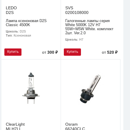
LEDO
SVS
D2S
0200108000
Лампа ксеноновая D2S
Галогенные лампы серия
Classic 4500K
White 5000K 12V H7
55W+W5W White. комплект
Цоколь
: D2S
2шт. Ver.2.0
Тип
: Ксеноновая
Цоколь
: H7
Купить
Купить
от
300 ₽
от
520 ₽
ClearLight
Osram
MLH7LL
66240CLC