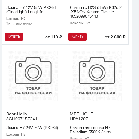
Лампа H7 12V 55W PX26d
Лампа гс D2S (35W) P32d-2
(ClearLight) LongLife
-XENON Xenarc Classic
4052899075443
Цоколь
: H7
Цоколь
: D2S
Тип
: Галогенная
Купить
Купить
от
110 ₽
от
2 600 ₽
Behr-Hella
MTF LIGHT
8GH007157241
HPA1207
Лампа H7 24V 70W (PX26d)
Лампа галогенная H7
Palladium 5500K (к-кт)
Цоколь
: H7
Цоколь
: H7