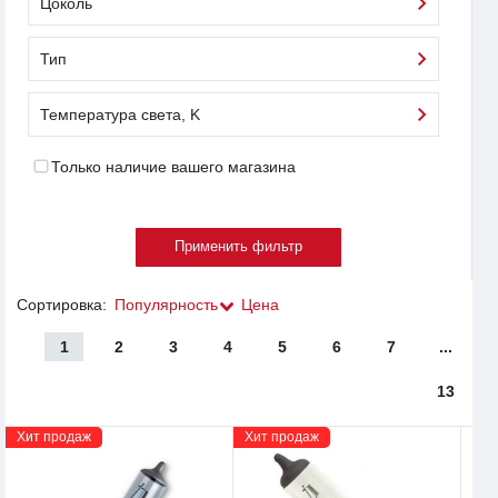
Цоколь
Тип
Температура света, K
Только наличие вашего магазина
Сортировка:
Популярность
Цена
1
2
3
4
5
6
7
...
13
Хит продаж
Хит продаж