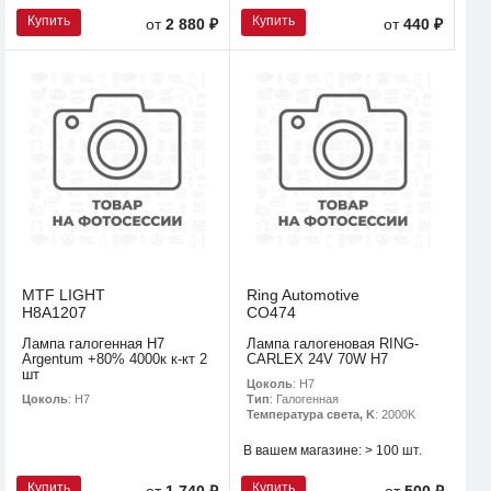
Купить
Купить
от
2 880 ₽
от
440 ₽
MTF LIGHT
Ring Automotive
H8A1207
CO474
Лампа галогенная H7
Лампа галогеновая RING-
Argentum +80% 4000к к-кт 2
CARLEX 24V 70W H7
шт
Цоколь
: H7
Цоколь
: H7
Тип
: Галогенная
Температура света, K
: 2000K
В вашем магазине:
> 100 шт.
Купить
Купить
от
1 740 ₽
от
500 ₽