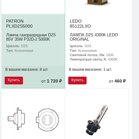
PATRON
LEDO
PLXD2S5000
85122LXO
Лампа газоразрядная D2S
ЛАМПА D2S 4300К LEDO
85V 35W P32D-2 5000K
ORIGINAL
Цоколь
: D2S
Цоколь
: D2S
Тип
: Ксеноновая
Тип
: Ксеноновая
Световой поток, Лм
: 3200
Температура света, K
: 4300K
В вашем магазине:
8 шт.
В вашем магазине:
1 шт.
Купить
Купить
от
1 720 ₽
от
460 ₽