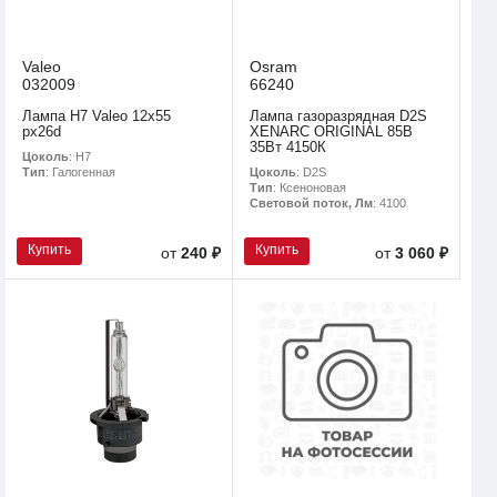
Valeo
Osram
032009
66240
Лампа Н7 Valeo 12х55
Лампа газоразрядная D2S
рx26d
XENARC ORIGINAL 85В
35Вт 4150К
Цоколь
: H7
Цоколь
: D2S
Тип
: Галогенная
Тип
: Ксеноновая
Световой поток, Лм
: 4100
Купить
Купить
от
240 ₽
от
3 060 ₽