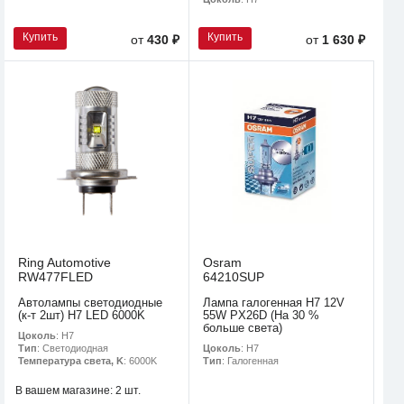
Купить
Купить
от
430 ₽
от
1 630 ₽
Ring Automotive
Osram
RW477FLED
64210SUP
Автолампы светодиодные
Лампа галогенная H7 12V
(к-т 2шт) H7 LED 6000K
55W PX26D (На 30 %
больше света)
Цоколь
: H7
Цоколь
: H7
Тип
: Светодиодная
Тип
: Галогенная
Температура света, K
: 6000K
В вашем магазине:
2 шт.