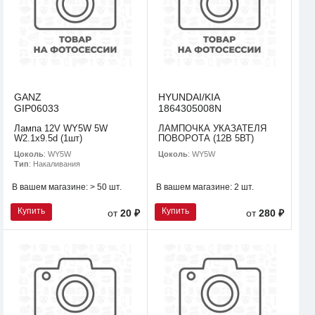
GANZ
HYUNDAI/KIA
GIP06033
1864305008N
Лампа 12V WY5W 5W
ЛАМПОЧКА УКАЗАТЕЛЯ
W2.1x9.5d (1шт)
ПОВОРОТА (12В 5ВТ)
Цоколь
: WY5W
Цоколь
: WY5W
Тип
: Накаливания
В вашем магазине:
> 50 шт.
В вашем магазине:
2 шт.
Купить
Купить
от
20 ₽
от
280 ₽