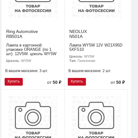
Ring Automotive
NEOLUX
RB501A
N501A
Лампа в картонной
Лампа WY5W 12V W21X95D
упаковке ORANGE (по 1
5XFS10
шт): 12V5W. цоколь WY5W
Цоколь
: WY5W
Цоколь
: WY5W
Тип
: Галогенная
В вашем магазине:
3 шт.
В вашем магазине:
2 шт.
Купить
Купить
от
50 ₽
от
50 ₽