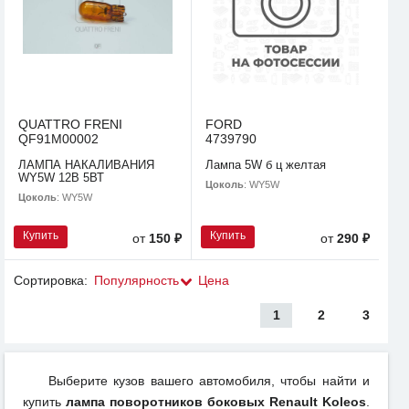
QUATTRO FRENI
FORD
QF91M00002
4739790
ЛАМПА НАКАЛИВАНИЯ
Лампа 5W б ц желтая
WY5W 12В 5ВТ
Цоколь
: WY5W
Цоколь
: WY5W
Купить
Купить
от
150 ₽
от
290 ₽
Сортировка:
Популярность
Цена
1
2
3
Выберите кузов вашего автомобиля, чтобы найти и
купить
лампа поворотников боковых Renault Koleos
.