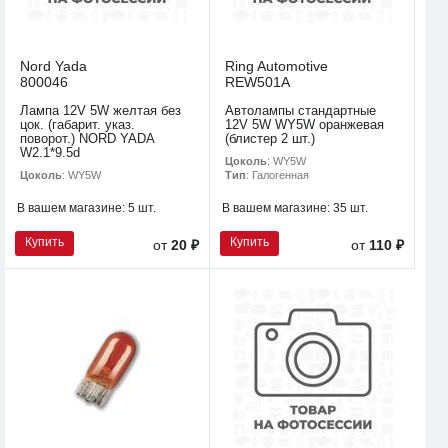
Nord Yada
Ring Automotive
800046
REW501A
Лампа 12V 5W желтая без
Автолампы стандартные
цок. (габарит. указ.
12V 5W WY5W оранжевая
поворот.) NORD YADA
(блистер 2 шт.)
W2.1*9.5d
Цоколь
: WY5W
Цоколь
: WY5W
Тип
: Галогенная
В вашем магазине:
5 шт.
В вашем магазине:
35 шт.
Купить
Купить
от
20 ₽
от
110 ₽