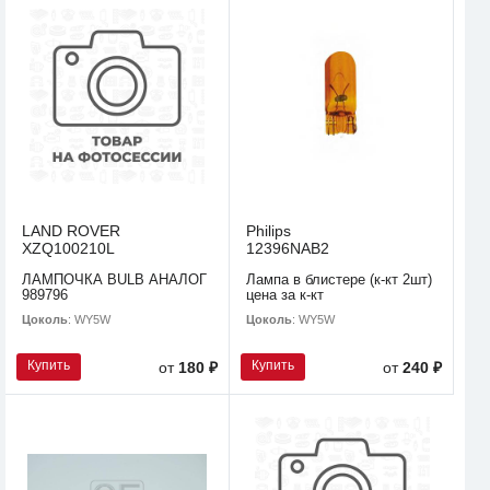
LAND ROVER
Philips
XZQ100210L
12396NAB2
ЛАМПОЧКА BULB АНАЛОГ
Лампа в блистере (к-кт 2шт)
989796
цена за к-кт
Цоколь
: WY5W
Цоколь
: WY5W
Купить
Купить
от
180 ₽
от
240 ₽