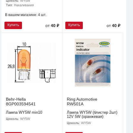
Цоколь
: WY5W
Тип
: Накаливания
В вашем магазине:
4 шт.
Купить
Купить
от
40 ₽
от
40 ₽
Behr-Hella
Ring Automotive
8GP003594541
RW501A
Лампа WY5W min10
Лампа WY5W (блистер 2шт)
12V 5W (оранжевая)
Цоколь
: WY5W
Цоколь
: WY5W