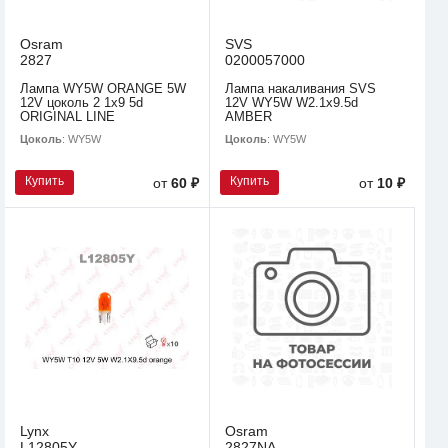
Osram
SVS
2827
0200057000
Лампа WY5W ORANGE 5W
Лампа накаливания SVS
12V цоколь 2 1x9 5d
12V WY5W W2.1х9.5d
ORIGINAL LINE
AMBER
Цоколь
: WY5W
Цоколь
: WY5W
Купить
Купить
от
60 ₽
от
10 ₽
Lynx
Osram
L12805Y
2827NA