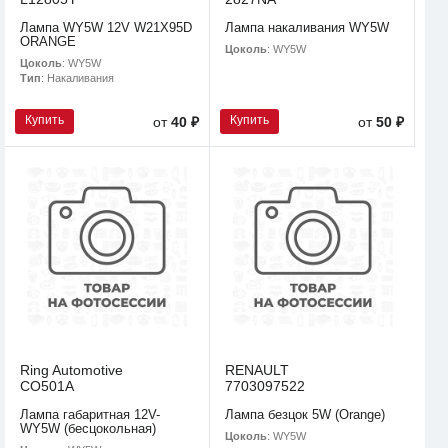
Лампа WY5W 12V W21X95D
Лампа накаливания WY5W
ORANGE
Цоколь
: WY5W
Цоколь
: WY5W
Тип
: Накаливания
Купить
Купить
от
40 ₽
от
50 ₽
Ring Automotive
RENAULT
CO501A
7703097522
Лампа габаритная 12V-
Лампа безцок 5W (Orange)
WY5W (бесцокольная)
Цоколь
: WY5W