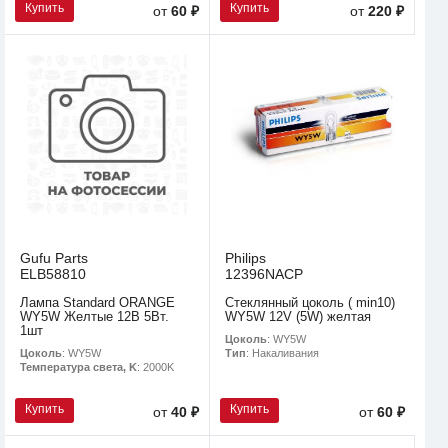
Купить
Купить
от
60 ₽
от
220 ₽
Gufu Parts
Philips
ELB58810
12396NACP
Лампа Standard ORANGE
Стеклянный цоколь ( min10)
WY5W Желтые 12В 5Вт.
WY5W 12V (5W) желтая
1шт
Цоколь
: WY5W
Цоколь
: WY5W
Тип
: Накаливания
Температура света, K
: 2000K
Купить
Купить
от
40 ₽
от
60 ₽