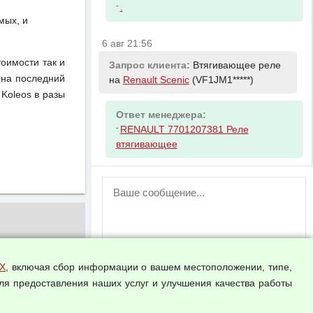
-
.
мых, и
6 авг 21:56
тоимости так и
Запрос клиента:
Втягивающее реле
 на последний
на
Renault Scenic
(VF1JM1*****)
Koleos в разы
Ответ менеджера:
-
RENAULT 7701207381 Реле
втягивающее
ВНИМАНИЕ!
Возможность отправлять сообщения
для незарегистрированных
пользователей временно отключена!
Зарегистрируйтесь или войдите в свой
аккаунт.
Х
, включая сбор информации о вашем местоположении, типе,
ля предоставления наших услуг и улучшения качества работы