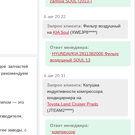
салона SOUL (2013-)
6 авг 20:22
Запрос клиента:
Фильтр воздушный
на
KIA Soul
(XWEJP8*****)
Ответ менеджера:
-
HYUNDAI/KIA 28113B2000 Фильтр
воздушный SOUL 13
дов запчастей
 рекомендуем
6 авг 20:31
Запрос клиента:
Катушка
индуктивности компрессора
кондицирнера на
отипом — это
Toyota Land Cruiser Prado
(JTEAM2*****)
изводителя,
Ответ менеджера:
ие заводы, с
-
компрессор