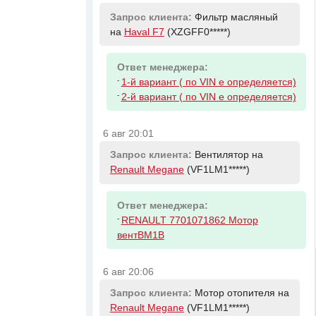
Запрос клиента:
Фильтр масляный
на
Haval F7
(XZGFF0*****)
Ответ менеджера:
-
1-й вариант ( по VIN е определяется)
-
2-й вариант ( по VIN е определяется)
6 авг 20:01
Запрос клиента:
Вентилятор на
Renault Megane
(VF1LM1*****)
Ответ менеджера:
-
RENAULT 7701071862 Мотор
вентBM1B
6 авг 20:06
Запрос клиента:
Мотор отопителя на
Renault Megane
(VF1LM1*****)