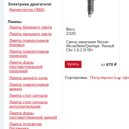
Электрика двигателя
Аккумулятор (АКБ)
Лампы
Лампа ближнего света
Beru
Z325
Лампа дальнего света
Лампа поворотников
Свеча зажигания Nissan
боковых
Micra/Note/Qashqai. Renault
Clio 1.6-2.0i 06>
Лампа поворотников
передних
Лампа фары
Купить
от
670 ₽
противотуманной
передней
Сортировка:
Популярность
Це
Лампа заднего хода
Лампа поворотников
задних
Лампа стоп-сигнала
Лампа стоп-сигнала
дополнительная
Лампа фары
противотуманной задней
Лампа подсветки
багажника