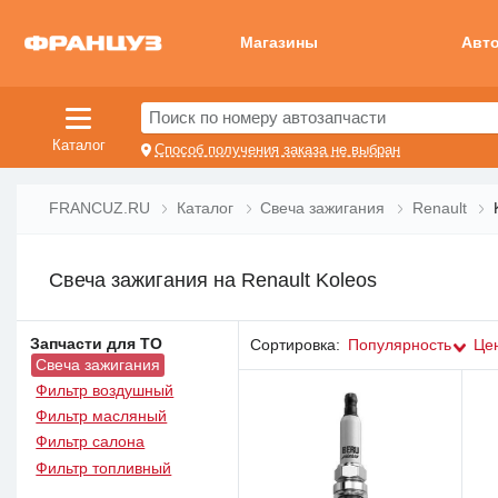
Магазины
Авт
Поиск по номеру автозапчасти
Каталог
Способ получения заказа не выбран
FRANCUZ.RU
Каталог
Свеча зажигания
Renault
Свеча зажигания на Renault Koleos
Запчасти для ТО
Сортировка:
Популярность
Це
Свеча зажигания
Фильтр воздушный
Фильтр масляный
Фильтр салона
Фильтр топливный