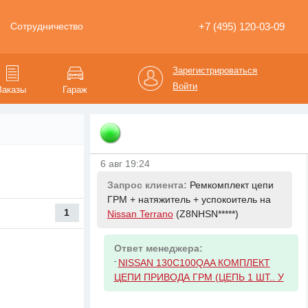
6 авг 19:24
Запрос клиента:
Комплект
+7 (495) 120-03-09
Сотрудничество
приводного ремня (ремень, ролики)
на
Nissan Terrano
(Z8NHSN*****)
Зарегистрироваться
Ответ менеджера:
Войти
Заказы
Гараж
-
NISSAN 1172000Q8B РЕМЕНЬ
ПРИВОДНОЙ. С ДЛИННОЙ
НАРУЖНОЙ ОКР
6 авг 19:24
Запрос клиента:
Ремкомплект цепи
ГРМ + натяжитель + успокоитель на
1
Nissan Terrano
(Z8NHSN*****)
Ответ менеджера:
-
NISSAN 130C100QAA КОМПЛЕКТ
ЦЕПИ ПРИВОДА ГРМ (ЦЕПЬ 1 ШТ.. У