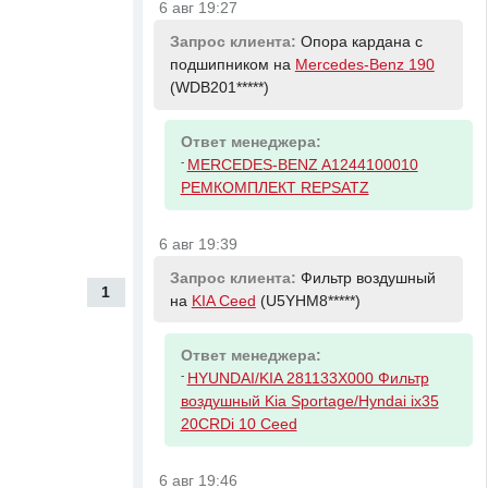
6 авг 19:27
Запрос клиента:
Опора кардана с
подшипником на
Mercedes-Benz 190
(WDB201*****)
Ответ менеджера:
-
MERCEDES-BENZ A1244100010
РЕМКОМПЛЕКТ REPSATZ
6 авг 19:39
Запрос клиента:
Фильтр воздушный
1
на
KIA Ceed
(U5YHM8*****)
Ответ менеджера:
-
HYUNDAI/KIA 281133X000 Фильтр
воздушный Kia Sportage/Hyndai ix35
20CRDi 10 Ceed
6 авг 19:46