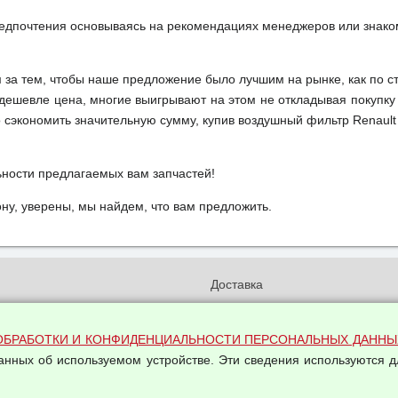
редпочтения основываясь на рекомендациях менеджеров или знако
м за тем, чтобы наше предложение было лучшим на рынке, как по с
м дешевле цена, многие выигрывают на этом не откладывая покупку
сэкономить значительную сумму, купив воздушный фильтр Renault 
ьности предлагаемых вам запчастей!
у, уверены, мы найдем, что вам предложить.
и
Доставка
бработки и конфиденциальности
Вакансии
ых данных
Оплата и возвраты
ОБРАБОТКИ И КОНФИДЕНЦИАЛЬНОСТИ ПЕРСОНАЛЬНЫХ ДАННЫ
на обработку персональных
данных об используемом устройстве. Эти сведения используются д
Арендодателям
Написать письмо Руководству
овой купли-продажи