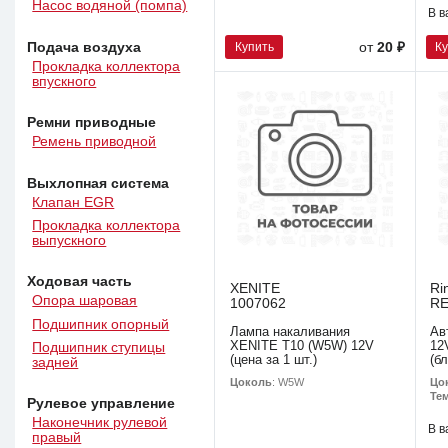
Насос водяной (помпа)
В в
Подача воздуха
Купить
К
от
20 ₽
Прокладка коллектора
впускного
Ремни приводные
Ремень приводной
Выхлопная система
Клапан EGR
Прокладка коллектора
выпускного
Ходовая часть
XENITE
Ri
Опора шаровая
1007062
R
Подшипник опорный
Лампа накаливания
Ав
XENITE T10 (W5W) 12V
12
Подшипник ступицы
(цена за 1 шт.)
(б
задней
Цоколь
: W5W
Цо
Тем
Рулевое управление
Наконечник рулевой
В в
правый