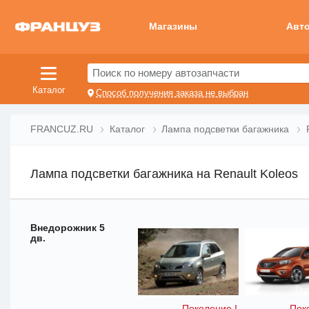
Магазины
Авт
Поиск по номеру автозапчасти
Каталог
Способ получения заказа не выбран
FRANCUZ.RU
Каталог
Лампа подсветки багажника
Лампа подсветки багажника на Renault Koleos
Внедорожник 5
дв.
Поколение I
Пок