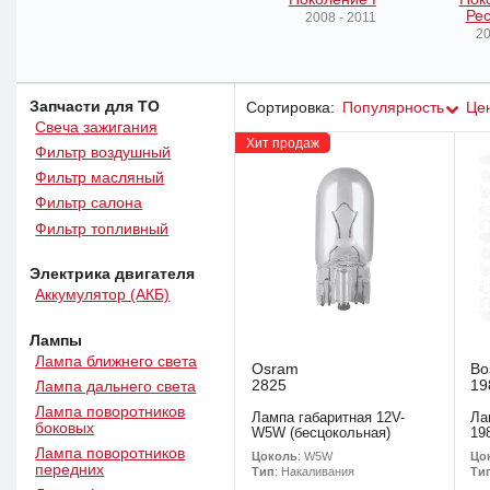
Рес
2008 - 2011
20
Запчасти для ТО
Сортировка:
Популярность
Це
Свеча зажигания
Хит продаж
Фильтр воздушный
Фильтр масляный
Фильтр салона
Фильтр топливный
Электрика двигателя
Аккумулятор (АКБ)
Лампы
Лампа ближнего света
Osram
Bo
2825
19
Лампа дальнего света
Лампа поворотников
Лампа габаритная 12V-
Ла
боковых
W5W (бесцокольная)
19
Лампа поворотников
Цоколь
: W5W
Цо
передних
Тип
: Накаливания
Ти