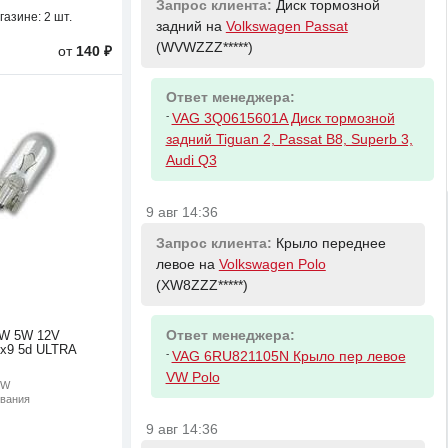
Запрос клиента:
Диск тормозной
газине:
2 шт.
задний на
Volkswagen Passat
(WVWZZZ*****)
от
140 ₽
Ответ менеджера:
-
VAG 3Q0615601A Диск тормозной
задний Tiguan 2, Passat B8, Superb 3,
Audi Q3
9 авг 14:36
Запрос клиента:
Крыло переднее
левое на
Volkswagen Polo
(XW8ZZZ*****)
Ответ менеджера:
W 5W 12V
1x9 5d ULTRA
-
VAG 6RU821105N Крыло пер левое
VW Polo
5W
ивания
9 авг 14:36