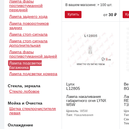
Лампа фары
В вашем магазине:
> 100 шт.
противотуманной
передней
Купить
К
от
30 ₽
Лампа заднего хода
Лампа поворотников
задних
Лампа стоп-сигнала
Лампа стоп-сигнала
дополнительная
Лампа фары
противотуманной задней
Лампа подсветки
багажника
Лампа подсветки номера
Lynx
Be
Стекла, зеркала
L12805
8G
Стекло лобовое
Лампа накаливания
Ла
габаритного огня LYNX
RE
Мойка и Очистка
W5W
T1
Щетка стеклоочистителя
Цоколь
: W5W
Цо
левая
Тип
: Накаливания
Ти
Св
Тем
Охлаждение