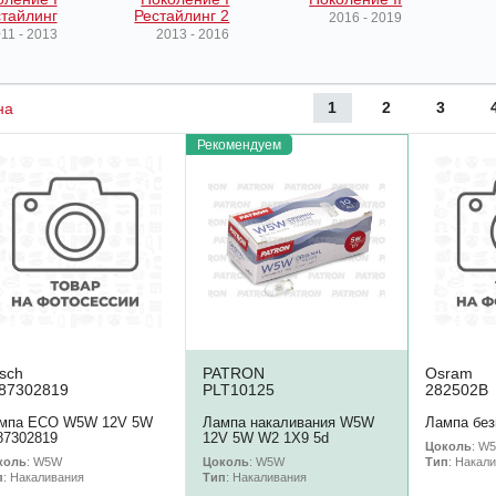
тайлинг
Рестайлинг 2
2016 - 2019
11 - 2013
2013 - 2016
1
2
3
на
Рекомендуем
sch
PATRON
Osram
87302819
PLT10125
282502B
мпа ECO W5W 12V 5W
Лампа накаливания W5W
Лампа без
87302819
12V 5W W2 1X9 5d
Цоколь
: W
коль
: W5W
Цоколь
: W5W
Тип
: Накал
п
: Накаливания
Тип
: Накаливания