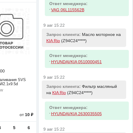
Ответ менеджера:
-
VAG 06L115562B
9 авг 15:22
Запрос клиента:
Масло моторное на
KIA Rio
(Z94C24*****)
Ответ менеджера:
-
HYUNDAI/KIA 0510000451
00
9 авг 15:22
каливания SVS
W2.1х9.5d
Запрос клиента:
Фильтр масляный
5W
на
KIA Rio
(Z94C24*****)
Ответ менеджера:
-
HYUNDAI/KIA 2630035505
от
10 ₽
4
5
6
9 авг 15:22