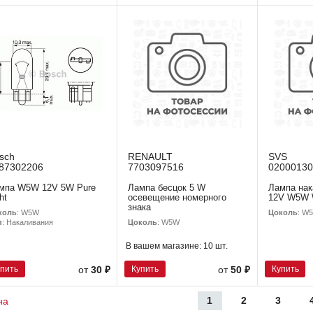
sch
RENAULT
SVS
87302206
7703097516
02000130
мпа W5W 12V 5W Pure
Лампа бесцок 5 W
Лампа на
ht
осевещение номерного
12V W5W 
знака
коль
: W5W
Цоколь
: W
Цоколь
: W5W
п
: Накаливания
В вашем магазине:
10 шт.
упить
Купить
Купить
от
30 ₽
от
50 ₽
1
2
3
на