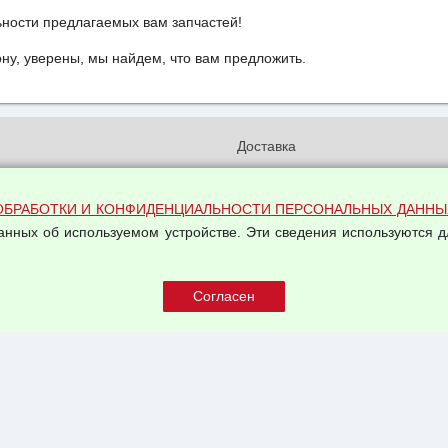
ьности предлагаемых вам запчастей!
у, уверены, мы найдем, что вам предложить.
и
Доставка
бработки и конфиденциальности
Вакансии
ых данных
Оплата и возвраты
ОБРАБОТКИ И КОНФИДЕНЦИАЛЬНОСТИ ПЕРСОНАЛЬНЫХ ДАННЫ
на обработку персональных
Арендодателям
данных об используемом устройстве. Эти сведения используются д
Написать письмо Руководству
овой купли-продажи
оферта