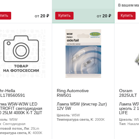
В вашем ма
упить
Купить
Купить
от
20 ₽
от
20 ₽
hr-Hella
Ring Automotive
Osram
L178560591
RW501
2825ULT
пма W5W-W3W LED
Лампа W5W (блистер 2шт)
Лампа W5
TROFIT светодиодная
12V 5W
цоколь 2 
0 25LM 4000K К-Т 2ШТ
LIFE
Цоколь
: W5W
коль
: W5W
Цоколь
: W
Температура света, K
: 2000K
п
: Светодиодная
Тип
: Накал
етовой поток, Лм
: 25Lm
пература света, K
: 4000K