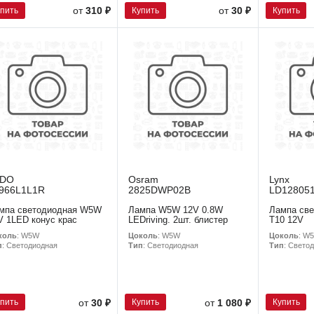
упить
Купить
Купить
от
310 ₽
от
30 ₽
EDO
Osram
Lynx
966L1L1R
2825DWP02B
LD12805
мпа светодиодная W5W
Лампа W5W 12V 0.8W
Лампа св
V 1LED конус крас
LEDriving. 2шт. блистер
T10 12V
коль
: W5W
Цоколь
: W5W
Цоколь
: W
п
: Светодиодная
Тип
: Светодиодная
Тип
: Свето
упить
Купить
Купить
от
30 ₽
от
1 080 ₽