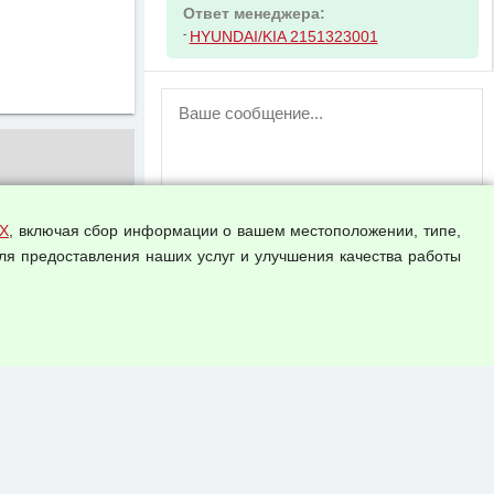
Ответ менеджера:
-
HYUNDAI/KIA 2151323001
ВНИМАНИЕ!
Возможность отправлять сообщения
для незарегистрированных
пользователей временно отключена!
Зарегистрируйтесь или войдите в свой
аккаунт.
Х
, включая сбор информации о вашем местоположении, типе,
ля предоставления наших услуг и улучшения качества работы
Прикрепить