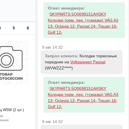
Ответ менеджера:
-
SKYPARTS 5Q0698151AHSKY
Колодки торм. пер. (+смазка) VAG A3
13- Octavia 12- Passat 14- Tiguan 16-
4
5
6
Golf 12-
9 авг 14:32
Запрос клиента:
Колодки тормозные
передние на
Volkswagen Passat
(WVWZZZ*****)
Ответ менеджера:
-
SKYPARTS 5Q0698151AHSKY
Колодки торм. пер. (+смазка) VAG A3
13- Octavia 12- Passat 14- Tiguan 16-
Golf 12-
ц W5W (2 шт.)
5W
ивания
9 авг 14:32