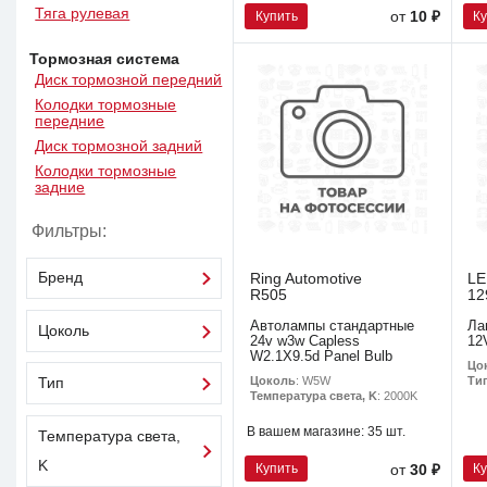
Тяга рулевая
Купить
К
от
10 ₽
Тормозная система
Диск тормозной передний
Колодки тормозные
передние
Диск тормозной задний
Колодки тормозные
задние
Фильтры:
Бренд
Ring Automotive
L
R505
12
Автолампы стандартные
Ла
Цоколь
24v w3w Capless
12
W2.1X9.5d Panel Bulb
Цо
Цоколь
: W5W
Ти
Тип
Температура света, K
: 2000K
В вашем магазине:
35 шт.
Температура света,
K
Купить
К
от
30 ₽