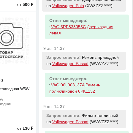
от
500 ₽
на
Volkswagen Polo
(XW8ZZZ*****)
Ответ менеджера:
-
VAG 6RF833055C Дверь задняя
левая
9 авг 14:37
Запрос клиента:
Ремень приводной
на
Volkswagen Passat
(WVWZZZ*****)
Ответ менеджера:
10
-
VAG 06L903137A Ремень
етодиодная W5W
поликлиновой 6PK1132
5W
диодная
9 авг 14:37
Запрос клиента:
Фильтр топливный
на
Volkswagen Passat
(WVWZZZ*****)
от
130 ₽