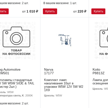
ашем магазине:
2 шт.
В вашем магазине:
1 шт.
упить
Купить
Купить
от
1 010 ₽
от
220 ₽
ng Automotive
Narva
Koito
EW501
17177
P8813Z
толампы стандартные
Комплект ламп
Лампа доп
V 5W W5W SIDE & TAIL
накаливания 10шт в
освещения
листер 2шт.)
упаковке W5W 12V 5W W2
Цоколь
: W
1X9
коль
: W5W
Цоколь
: W5W
пература света, K
: 2000K
ашем магазине:
2 шт.