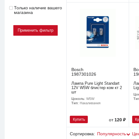
Только наличие вашего
магазина
Bosch
Bo
1987301026
19
Лампа Pure Light Standart
Ла
12V W5W блистер ком кт 2
Lig
шт
Цо
Цоколь
: W5W
Ти
Тип
: Накаливания
Купить
К
от
120 ₽
Сортировка:
Популярность
Це