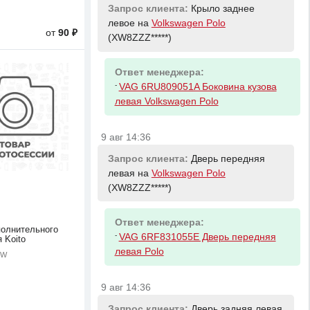
Запрос клиента:
Крыло заднее
левое на
Volkswagen Polo
от
90 ₽
(XW8ZZZ*****)
Ответ менеджера:
-
VAG 6RU809051A Боковина кузова
левая Volkswagen Polo
9 авг 14:36
Запрос клиента:
Дверь передняя
левая на
Volkswagen Polo
(XW8ZZZ*****)
Ответ менеджера:
олнительного
-
VAG 6RF831055E Дверь передняя
 Koito
левая Polo
5W
9 авг 14:36
Запрос клиента:
Дверь задняя левая