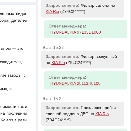
Запрос клиента:
Фильтр салона на
KIA Rio
(Z94C24*****)
улярных видов
бора деталей
Ответ менеджера:
-
HYUNDAI/KIA 97133D1000
9 авг 15:22
отипом — это
Запрос клиента:
Фильтр воздушный
изводителя,
на
KIA Rio
(Z94C24*****)
ие заводы, с
Ответ менеджера:
-
HYUNDAI/KIA 28113H8100
мых, и
9 авг 15:22
тоимости так и
Запрос клиента:
Прокладка пробки
 на последний
сливной поддона ДВС на
KIA Rio
(Z94C24*****)
Koleos в разы