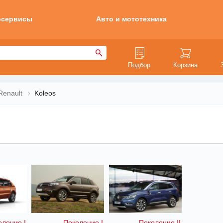
осервисы
Авто и мототехника
Подбор
Корзина
Renault
Koleos
оление I
Поколение I
Поколение II