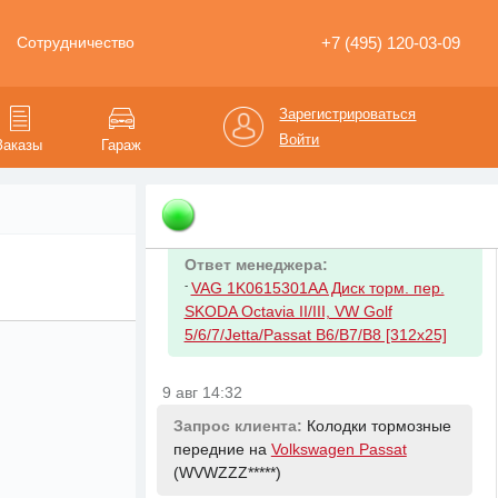
Ответ менеджера:
+7 (495) 120-03-09
Сотрудничество
-
Brembo L04010 Жидкость тормозная
Brembo Prime DOT 4 1л.
Зарегистрироваться
9 авг 14:32
Войти
Заказы
Гараж
Запрос клиента:
Диск тормозной
передний на
Volkswagen Passat
(WVWZZZ*****)
Ответ менеджера:
-
VAG 1K0615301AA Диск торм. пер.
SKODA Octavia II/III, VW Golf
5/6/7/Jetta/Passat B6/B7/B8 [312x25]
9 авг 14:32
Запрос клиента:
Колодки тормозные
передние на
Volkswagen Passat
(WVWZZZ*****)