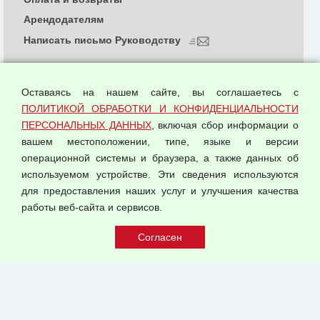
Арендодателям
Написать письмо Руководству
О компании
Политика обработки и конфиденциальности
Оставаясь на нашем сайте, вы соглашаетесь с
персональных данных
ПОЛИТИКОЙ ОБРАБОТКИ И КОНФИДЕНЦИАЛЬНОСТИ
ПЕРСОНАЛЬНЫХ ДАННЫХ
, включая сбор информации о
Согласием на обработку персональных данных
вашем местоположении, типе, языке и версии
Оферта оптовой купли-продажи
операционной системы и браузера, а также данных об
Публичная оферта
используемом устройстве. Эти сведения используются
для предоставления наших услуг и улучшения качества
© 2026 ООО "Феникс"
работы веб-сайта и сервисов.
Все права защищены.