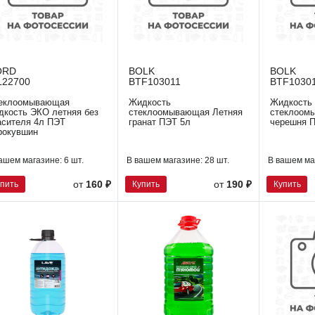
ORD
BOLK
BOLK
22700
BTF103011
BTF1030
еклоомывающая
Жидкость
Жидкость
дкость ЭКО летняя без
стеклоомывающая Летняя
стеклоом
асителя 4л ПЭТ
гранат ПЭТ 5л
черешня 
рокувшин
ашем магазине:
6 шт.
В вашем магазине:
28 шт.
В вашем ма
упить
Купить
Купить
от
160 ₽
от
190 ₽