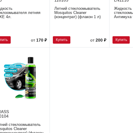
0
110103
LN1210
дкость
Летний стеклоомыватель
Жидкость
еклоомывателя летняя
Mosquitos Cleaner
стеклоом
XE 4л.
(концентрат) (флакон 1 л)
Антимуха 
упить
Купить
Купить
от
170 ₽
от
200 ₽
RASS
0104
тний стеклоомыватель
squitos Cleaner