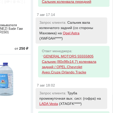
Сальник коленвала передний
7 авг 17:14
Запрос клиента:
Сальник вала
 омывателя
коленчатого задний (со стороны
NEZI Бабл Гам
R1501
Маховика) на
Opel Astra
(XWF0AH*****)
от
250 ₽
Ответ менеджера:
-
GENERAL MOTORS 55555805
Сальник (80х98х14.7) коленвала
задний / OPEL.Chevrolet
Aveo.Cruze.Orlando.Tracke
7 авг 18:02
Запрос клиента:
Труба
промежуточная вых. сист. (гофра) на
LADA Vesta
(XTAGFK*****)