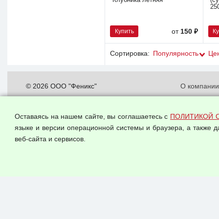
Клубника летняя
(с
25
Купить
К
от
150 ₽
Сортировка:
Популярность
Це
© 2026 ООО "Феникс"
О компани
Все права защищены.
Политика о
персональн
Оставаясь на нашем сайте, вы соглашаетесь с
ПОЛИТИКОЙ 
Согласием 
языке и версии операционной системы и браузера, а также 
данных
веб-сайта и сервисов.
Оферта опт
Публичная 