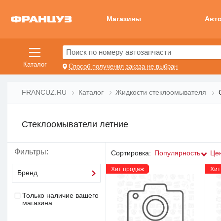
Магазины
Авт
Поиск по номеру автозапчасти
Каталог
Способ получения заказа не выбран
FRANCUZ.RU
Каталог
Жидкости стеклоомывателя
Стеклоомыватели летние
Фильтры:
Сортировка:
Популярность
Це
Хит продаж
Хит
Бренд
Только наличие вашего
магазина