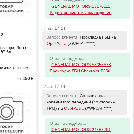
Ответ менеджера:
-
GENERAL MOTORS 13170111
Радиатор системы охлаждения
7 авг 17:14
12
Запрос клиента:
Прокладка ГБЦ на
Opel Astra
(XWF0AH*****)
ывающая Летняя
ПЭТ 5л
Ответ менеджера:
-
GENERAL MOTORS 55355578
газине:
> 100 шт.
Прокладка ГБЦ Chevrolet T250
от
190 ₽
7 авг 17:14
Запрос клиента:
Сальник вала
коленчатого передний (со стороны
ГРМ) на
Opel Astra
(XWF0AH*****)
Ответ менеджера:
-
GENERAL MOTORS 24465791