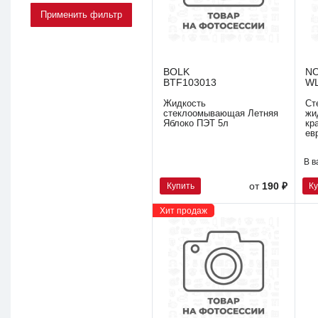
BOLK
N
BTF103013
WL
Жидкость
Ст
стеклоомывающая Летняя
жи
Яблоко ПЭТ 5л
кр
ев
В в
Купить
К
от
190 ₽
Хит продаж