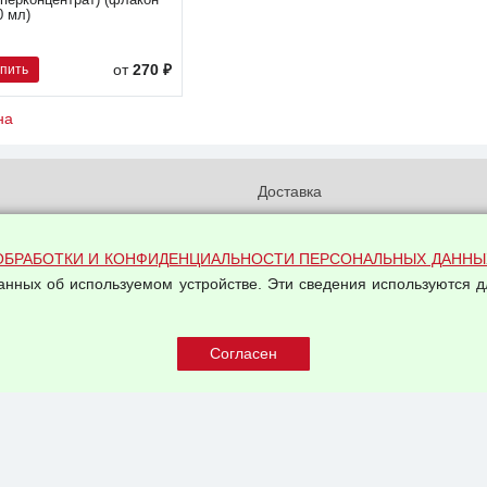
уперконцентрат) (флакон
0 мл)
упить
от
270 ₽
на
и
Доставка
бработки и конфиденциальности
Вакансии
ых данных
Оплата и возвраты
ОБРАБОТКИ И КОНФИДЕНЦИАЛЬНОСТИ ПЕРСОНАЛЬНЫХ ДАННЫ
на обработку персональных
данных об используемом устройстве. Эти сведения используются д
Арендодателям
Написать письмо Руководству
овой купли-продажи
оферта