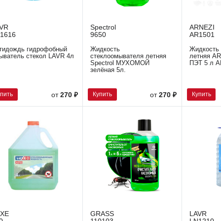
VR
Spectrol
ARNEZI
1616
9650
AR1501
тидождь гидрофобный
Жидкость
Жидкость
ыватель стекол LAVR 4л
стеклоомывателя летняя
летняя AR
Spectrol МУХОМОЙ
ПЭТ 5 л A
зелёная 5л.
упить
Купить
Купить
от
270 ₽
от
270 ₽
UXE
GRASS
LAVR