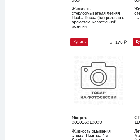
9654
69
Жидкость
Жи
стеклоомывателя летняя
ст
Hubba Bubba (5л) розовая с
LU
ароматом жевательной
резинки
Купить
К
от
170 ₽
Niagara
G
001016010008
11
Жидкость омывания
Ле
стекол Ниагара 4 л
Mo