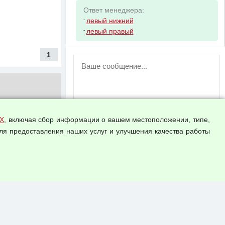
Ответ менеджера:
-
левый нижний
-
левый правый
1
ВНИМАНИЕ!
Возможность отправлять сообщения
для незарегистрированных
пользователей временно отключена!
Зарегистрируйтесь или войдите в свой
аккаунт.
Х
, включая сбор информации о вашем местоположении, типе,
ля предоставления наших услуг и улучшения качества работы
Прикрепить