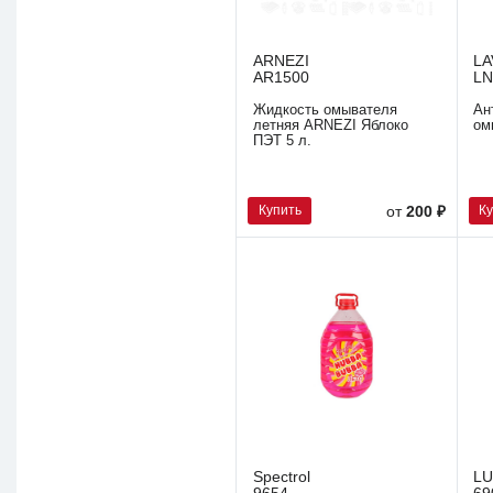
ARNEZI
LA
AR1500
LN
Жидкость омывателя
Ан
летняя ARNEZI Яблоко
ом
ПЭТ 5 л.
Купить
К
от
200 ₽
Spectrol
L