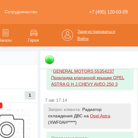
-
VAG 5J00354759B9 КОРПУС РАЗЕМА
AUX STECKBUCHS
+7 (495) 120-03-09
Сотрудничество
7 авг 17:14
Зарегистрироваться
Запрос клиента:
Прокладка
Войти
Заказы
Гараж
клапанной крышки на
Opel Astra
(XWF0AH*****)
Ответ менеджера:
-
GENERAL MOTORS 55354237
Прокладка клапанной крышки OPEL
ASTRA G H J.CHEVY AVEO 250 3
1
7 авг 17:14
Запрос клиента:
Радиатор
охлаждения ДВС на
Opel Astra
(XWF0AH*****)