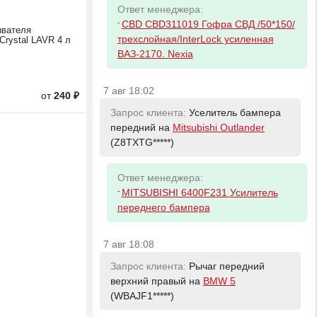
Ответ менеджера:
-
CBD CBD311019 Гофра СВД /50*150/
ывателя
трехслойная/InterLock усиленная
Crystal LAVR 4 л
ВАЗ-2170. Nexia
7 авг 18:02
от
240 ₽
Запрос клиента:
Уселитель бампера
передний на
Mitsubishi Outlander
(Z8TXTG*****)
Ответ менеджера:
-
MITSUBISHI 6400F231 Усилитель
переднего бампера
7 авг 18:08
Запрос клиента:
Рычаг передний
верхний правый на
BMW 5
(WBAJF1*****)