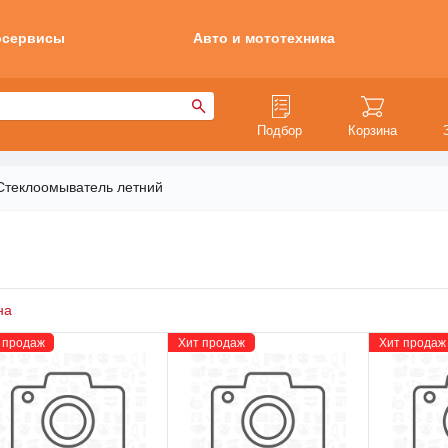
осервисы
Авто и мототехника
Подбор
Корзина
Стеклоомыватель летний
на
 продаж
Хит продаж
Хит продаж