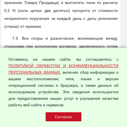
хранение Товара Продавца) и выплатить пени из расчета
0,2 % (ноль целых две десятых) процента от стоимости
непринятого поручения за каждый день с даты уклонения
(отказа) от приемки.
7.4. Все споры и разногласия, возникающие между
сторонами при исполнении договора, заключенного путем
акцепта настоящей Оферты, решаются путем переговоров.
Оставаясь на нашем сайте, вы соглашаетесь с
ПОЛИТИКОЙ ОБРАБОТКИ И КОНФИДЕНЦИАЛЬНОСТИ
7.5. При невозможности разрешить спор путём
ПЕРСОНАЛЬНЫХ ДАННЫХ
, включая сбор информации о
переговоров, дело передаётся на рассмотрение в суд по
вашем местоположении, типе, языке и версии
местонахождению Сервиса. Досудебный претензионный
операционной системы и браузера, а также данных об
порядок считается соблюденным по истечении 7 (семи)
используемом устройстве. Эти сведения используются
дней с даты получения одной стороной претензии другой
для предоставления наших услуг и улучшения качества
работы веб-сайта и сервисов.
стороны.
7.6. Стороны освобождаются от ответственности за
невыполнение договора, заключенного путем акцепта