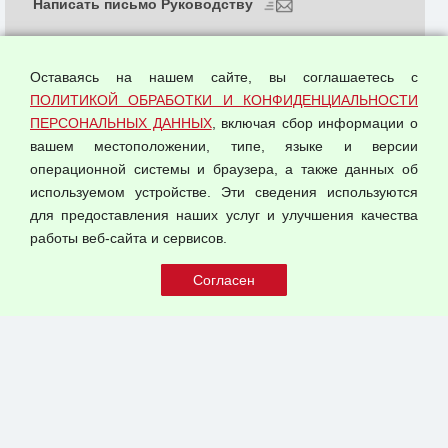
Написать письмо Руководству
О компании
Политика обработки и конфиденциальности
Оставаясь на нашем сайте, вы соглашаетесь с
персональных данных
ПОЛИТИКОЙ ОБРАБОТКИ И КОНФИДЕНЦИАЛЬНОСТИ
ПЕРСОНАЛЬНЫХ ДАННЫХ
, включая сбор информации о
Согласием на обработку персональных данных
вашем местоположении, типе, языке и версии
Оферта оптовой купли-продажи
операционной системы и браузера, а также данных об
Публичная оферта
используемом устройстве. Эти сведения используются
для предоставления наших услуг и улучшения качества
© 2026 ООО "Феникс"
работы веб-сайта и сервисов.
Все права защищены.