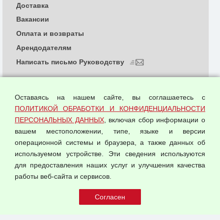
Доставка
Вакансии
Оплата и возвраты
Арендодателям
Написать письмо Руководству
О компании
Политика обработки и конфиденциальности
Оставаясь на нашем сайте, вы соглашаетесь с
персональных данных
ПОЛИТИКОЙ ОБРАБОТКИ И КОНФИДЕНЦИАЛЬНОСТИ
ПЕРСОНАЛЬНЫХ ДАННЫХ
, включая сбор информации о
Согласием на обработку персональных данных
вашем местоположении, типе, языке и версии
Оферта оптовой купли-продажи
операционной системы и браузера, а также данных об
Публичная оферта
используемом устройстве. Эти сведения используются
для предоставления наших услуг и улучшения качества
© 2026 ООО "Феникс"
работы веб-сайта и сервисов.
Все права защищены.