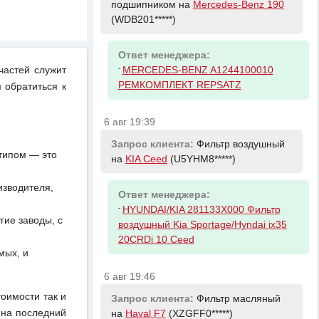
подшипником на
Mercedes-Benz 190
(WDB201*****)
Ответ менеджера:
-
частей служит
MERCEDES-BENZ A1244100010
РЕМКОМПЛЕКТ REPSATZ
 обратиться к
6 авг 19:39
Запрос клиента:
Фильтр воздушный
отипом — это
на
KIA Ceed
(U5YHM8*****)
изводителя,
Ответ менеджера:
-
HYUNDAI/KIA 281133X000 Фильтр
ие заводы, с
воздушный Kia Sportage/Hyndai ix35
20CRDi 10 Ceed
мых, и
6 авг 19:46
тоимости так и
Запрос клиента:
Фильтр масляный
 на последний
на
Haval F7
(XZGFF0*****)