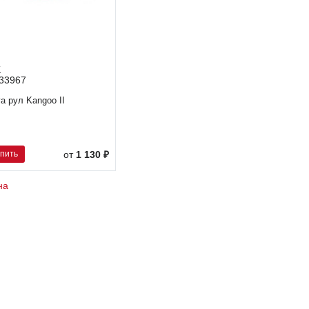
K
33967
га рул Kangoo II
ss.Megan
упить
от
1 130 ₽
на