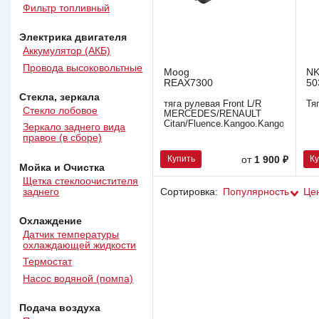
Фильтр топливный
Электрика двигателя
Аккумулятор (АКБ)
Провода высоковольтные
Moog
N
REAX7300
50
Стекла, зеркала
тяга рулевая Front L/R
Тя
Стекло лобовое
MERCEDES/RENAULT
Citan/Fluence.Kangoo.KangooExpre
Зеркало заднего вида
правое (в сборе)
Купить
К
от
1 900 ₽
Мойка и Очистка
Щетка стеклоочистителя
заднего
Сортировка:
Популярность
Це
Охлаждение
Датчик температуры
охлаждающей жидкости
Термостат
Насос водяной (помпа)
Подача воздуха