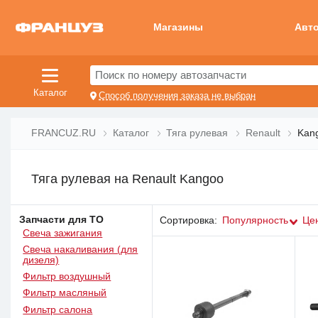
Магазины
Авт
Поиск по номеру автозапчасти
Каталог
Способ получения заказа не выбран
FRANCUZ.RU
Каталог
Тяга рулевая
Renault
Kan
Тяга рулевая на Renault Kangoo
Запчасти для ТО
Сортировка:
Популярность
Це
Свеча зажигания
Свеча накаливания (для
дизеля)
Фильтр воздушный
Фильтр масляный
Фильтр салона