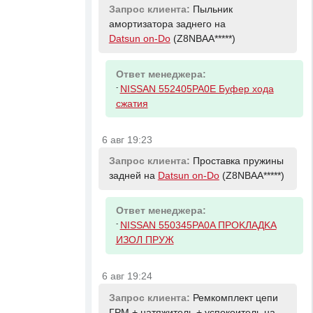
Запрос клиента:
Пыльник
амортизатора заднего на
Datsun on-Do
(Z8NBAA*****)
Ответ менеджера:
-
NISSAN 552405PA0E Буфер хода
сжатия
6 авг 19:23
Запрос клиента:
Проставка пружины
задней на
Datsun on-Do
(Z8NBAA*****)
Ответ менеджера:
-
NISSAN 550345PA0A ПPOKЛAДKA
ИЗOЛ ПPУЖ
6 авг 19:24
Запрос клиента:
Ремкомплект цепи
ГРМ + натяжитель + успокоитель на