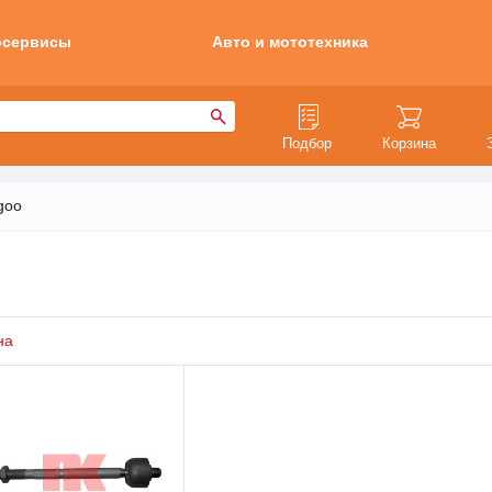
осервисы
Авто и мототехника
Подбор
Корзина
goo
на