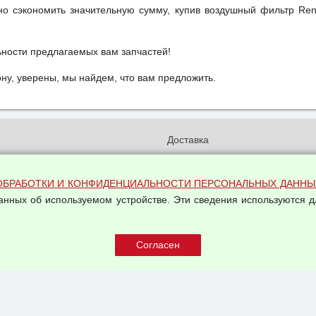
но сэкономить значительную сумму, купив воздушный фильтр Ren
ьности предлагаемых вам запчастей!
у, уверены, мы найдем, что вам предложить.
и
Доставка
бработки и конфиденциальности
Вакансии
ых данных
Оплата и возвраты
ОБРАБОТКИ И КОНФИДЕНЦИАЛЬНОСТИ ПЕРСОНАЛЬНЫХ ДАННЫ
на обработку персональных
данных об используемом устройстве. Эти сведения используются д
Арендодателям
Написать письмо Руководству
овой купли-продажи
оферта