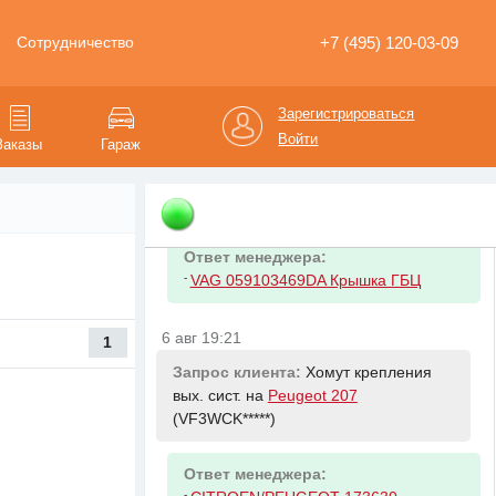
Ответ менеджера:
+7 (495) 120-03-09
Сотрудничество
-
VAG 059103469DA Крышка ГБЦ
Зарегистрироваться
6 авг 19:20
Войти
Заказы
Гараж
Запрос клиента:
Клапанная крышка
правая на
Volkswagen Touareg
(WVGZZZ*****)
Ответ менеджера:
-
VAG 059103469DA Крышка ГБЦ
6 авг 19:21
1
Запрос клиента:
Хомут крепления
вых. сист. на
Peugeot 207
(VF3WCK*****)
Ответ менеджера:
-