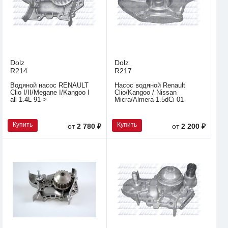
Dolz
Dolz
R214
R217
Водяной насос RENAULT
Насос водяной Renault
Clio I/II/Megane I/Kangoo I
Clio/Kangoo / Nissan
all 1.4L 91->
Micra/Almera 1.5dCi 01-
Купить
Купить
от
2 780 ₽
от
2 200 ₽