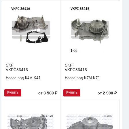
SKF
SKF
VKPC86416
VKPC86415
Насос вод К4М K4J
Насос вод K7M K7J
Купить
Купить
от
3 560 ₽
от
2 900 ₽