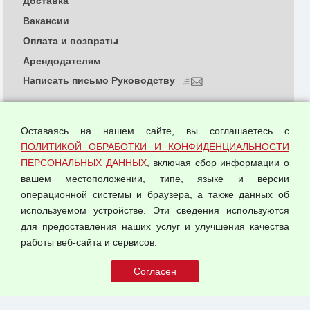
Доставка
Вакансии
Оплата и возвраты
Арендодателям
Написать письмо Руководству
О компании
Политика обработки и конфиденциальности
Оставаясь на нашем сайте, вы соглашаетесь с
персональных данных
ПОЛИТИКОЙ ОБРАБОТКИ И КОНФИДЕНЦИАЛЬНОСТИ
ПЕРСОНАЛЬНЫХ ДАННЫХ
, включая сбор информации о
Согласием на обработку персональных данных
вашем местоположении, типе, языке и версии
Оферта оптовой купли-продажи
операционной системы и браузера, а также данных об
Публичная оферта
используемом устройстве. Эти сведения используются
для предоставления наших услуг и улучшения качества
© 2026 ООО "Феникс"
работы веб-сайта и сервисов.
Все права защищены.