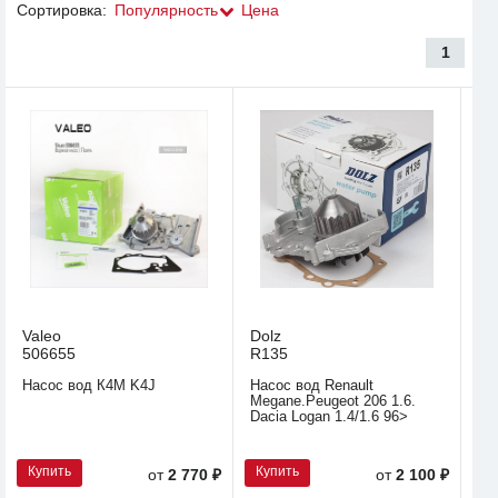
Сортировка:
Популярность
Цена
1
Valeo
Dolz
506655
R135
Насос вод К4М K4J
Насос вод Renault
Megane.Peugeot 206 1.6.
Dacia Logan 1.4/1.6 96>
Купить
Купить
от
2 770 ₽
от
2 100 ₽