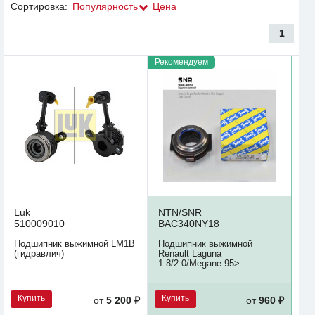
Сортировка:
Популярность
Цена
1
Рекомендуем
Luk
NTN/SNR
510009010
BAC340NY18
Подшипник выжимной LM1B
Подшипник выжимной
(гидравлич)
Renault Laguna
1.8/2.0/Megane 95>
Купить
Купить
от
5 200 ₽
от
960 ₽