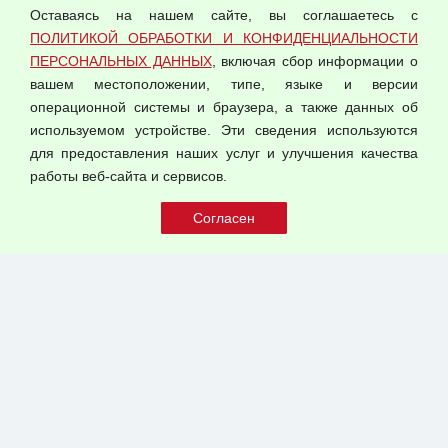
Политика обработки и конфиденциальности
Оставаясь на нашем сайте, вы соглашаетесь с
персональных данных
ПОЛИТИКОЙ ОБРАБОТКИ И КОНФИДЕНЦИАЛЬНОСТИ
ПЕРСОНАЛЬНЫХ ДАННЫХ
, включая сбор информации о
Согласием на обработку персональных данных
вашем местоположении, типе, языке и версии
Оферта оптовой купли-продажи
операционной системы и браузера, а также данных об
Публичная оферта
используемом устройстве. Эти сведения используются
для предоставления наших услуг и улучшения качества
© 2026 ООО "Феникс"
работы веб-сайта и сервисов.
Все права защищены.