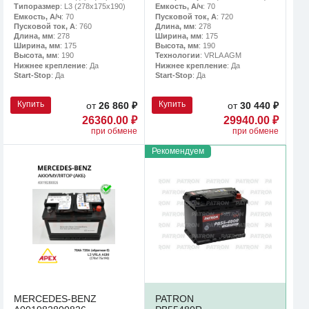
Типоразмер
: L3 (278х175х190)
Емкость, А/ч
: 70
Емкость, А/ч
: 70
Пусковой ток, А
: 720
Пусковой ток, А
: 760
Длина, мм
: 278
Длина, мм
: 278
Ширина, мм
: 175
Ширина, мм
: 175
Высота, мм
: 190
Высота, мм
: 190
Технологии
: VRLA AGM
Нижнее крепление
: Да
Нижнее крепление
: Да
Start-Stop
: Да
Start-Stop
: Да
Купить
Купить
от
26 860 ₽
от
30 440 ₽
26360.00 ₽
29940.00 ₽
при обмене
при обмене
Рекомендуем
MERCEDES-BENZ
PATRON