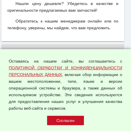
Нашли цену дешевле? Убедитесь в качестве и
оригинальности предлагаемых вам запчастей!
Обратитесь к нашим менеджерам онлайн или по
телефону, уверены, мы найдем, что вам предложить.
Доставка
Оставаясь на нашем сайте, вы соглашаетесь с
Вакансии
ПОЛИТИКОЙ ОБРАБОТКИ И КОНФИДЕНЦИАЛЬНОСТИ
Оплата и возвраты
ПЕРСОНАЛЬНЫХ ДАННЫХ
, включая сбор информации о
Арендодателям
вашем местоположении, типе, языке и версии
Написать письмо Руководству
операционной системы и браузера, а также данных об
используемом устройстве. Эти сведения используются
О компании
для предоставления наших услуг и улучшения качества
Политика обработки и конфиденциальности
работы веб-сайта и сервисов.
персональных данных
Согласием на обработку персональных данных
Оферта оптовой купли-продажи