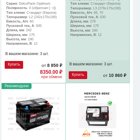
Серия
: DelcoParts Optimum
Тип клемм
: Стандарт (Европа)
Полярность
: 0 (обратная [- +])
Типоразмер
: L3 (278х175х190)
Тип клемм
: Стандарт (Европа)
Емкость, А/ч
: 66, 70
Типоразмер
: L2 (242х175х190)
Пусковой ток, А
: 630
Емкость, А/ч
: 60
Длина, мм
: 278
Пусковой ток, А
: 500
Ширина, мм
: 175
Длина, мм
: 242
Высота, мм
: 190
Ширина, мм
: 175
Напряжение, В
: 12
Высота, мм
: 190
Напряжение, В
: 12
В вашем магазине:
3 шт.
В вашем магазине:
3 шт.
Купить
от
8 850 ₽
8350.00 ₽
Купить
от
10 860 ₽
при обмене
Рекомендуем