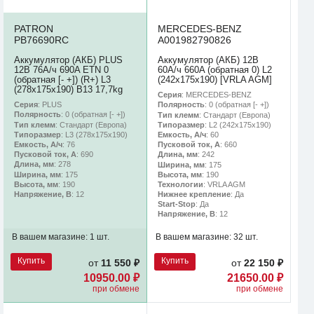
PATRON
MERCEDES-BENZ
PB76690RC
A001982790826
Аккумулятор (АКБ) PLUS
Аккумулятор (АКБ) 12В
12В 76А/ч 690A ETN 0
60А/ч 660A (обратная 0) L2
(обратная [- +]) (R+) L3
(242х175х190) [VRLA AGM]
(278х175х190) B13 17,7kg
Серия
: MERCEDES-BENZ
Серия
: PLUS
Полярность
: 0 (обратная [- +])
Полярность
: 0 (обратная [- +])
Тип клемм
: Стандарт (Европа)
Тип клемм
: Стандарт (Европа)
Типоразмер
: L2 (242х175х190)
Типоразмер
: L3 (278х175х190)
Емкость, А/ч
: 60
Емкость, А/ч
: 76
Пусковой ток, А
: 660
Пусковой ток, А
: 690
Длина, мм
: 242
Длина, мм
: 278
Ширина, мм
: 175
Ширина, мм
: 175
Высота, мм
: 190
Высота, мм
: 190
Технологии
: VRLA AGM
Напряжение, В
: 12
Нижнее крепление
: Да
Start-Stop
: Да
Напряжение, В
: 12
В вашем магазине:
1 шт.
В вашем магазине:
32 шт.
Купить
Купить
от
11 550 ₽
от
22 150 ₽
10950.00 ₽
21650.00 ₽
при обмене
при обмене