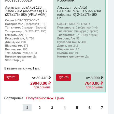
A001982800826
PB55480R
Аккумулятор (АКБ) 12В
Аккумулятор (АКБ)
70А/ч 720A (обратная 0) L3
PATRON POWER 55Ah 480A
(278х175х190) [VRLA AGM]
(обратная 0) 242x175x190
L2
Серия
: MERCEDES-BENZ
Серия
: PATRON POWER
Полярность
: 0 (обратная [- +])
Полярность
: 0 (обратная [- +])
Тип клемм
: Стандарт (Европа)
Тип клемм
: Стандарт (Европа)
Типоразмер
: L3 (278х175х190)
Типоразмер
: L2 (242х175х190)
Емкость, А/ч
: 70
Емкость, А/ч
: 55
Пусковой ток, А
: 720
Пусковой ток, А
: 480
Длина, мм
: 278
Длина, мм
: 242
Ширина, мм
: 175
Ширина, мм
: 175
Высота, мм
: 190
Высота, мм
: 190
Технологии
: VRLA AGM
Нижнее крепление
: Да
Нижнее крепление
: Да
Start-Stop
: Да
В вашем магазине:
1 шт.
Купить
Купить
от
30 440 ₽
от
8 090 ₽
29940.00 ₽
7640.00 ₽
при обмене
при обмене
Сортировка:
Популярность
Цена
1
2
3
4
5
6
7