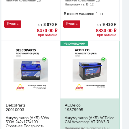
Нижнее крепление
: Да
Нижнее крепление
: Да
Напряжение, В
: 12
В вашем магазине:
1 шт.
Купить
Купить
от
8 970 ₽
от
9 430 ₽
8470.00 ₽
8830.00 ₽
при обмене
при обмене
Рекомендуем
DelcoParts
ACDelco
20010003
19379995
Аккумулятор (АКБ) 60Ач
Аккумулятор (АКБ) ACDelco
500А 242х175х190
GM Advantage АТ 70АЗ-R
Обратная Полярность
Полярность
: 0 (обратная [- +])