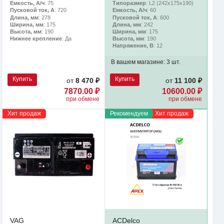
Емкость, А/ч
: 75
Типоразмер
: L2 (242х175х190)
Пусковой ток, А
: 720
Емкость, А/ч
: 60
Длина, мм
: 278
Пусковой ток, А
: 600
Ширина, мм
: 175
Длина, мм
: 242
Высота, мм
: 190
Ширина, мм
: 175
Нижнее крепление
: Да
Высота, мм
: 190
Напряжение, В
: 12
В вашем магазине:
3 шт.
Купить
Купить
от
8 470 ₽
от
11 100 ₽
7870.00 ₽
10600.00 ₽
при обмене
при обмене
Хит продаж
Рекомендуем
Хит продаж
VAG
ACDelco