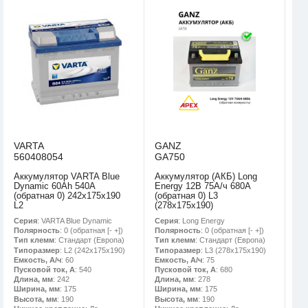
VARTA
GANZ
560408054
GA750
Аккумулятор VARTA Blue
Аккумулятор (АКБ) Long
Dynamic 60Ah 540A
Energy 12В 75А/ч 680A
(обратная 0) 242x175x190
(обратная 0) L3
L2
(278х175х190)
Серия
: VARTA Blue Dynamic
Серия
: Long Energy
Полярность
: 0 (обратная [- +])
Полярность
: 0 (обратная [- +])
Тип клемм
: Стандарт (Европа)
Тип клемм
: Стандарт (Европа)
Типоразмер
: L2 (242х175х190)
Типоразмер
: L3 (278х175х190)
Емкость, А/ч
: 60
Емкость, А/ч
: 75
Пусковой ток, А
: 540
Пусковой ток, А
: 680
Длина, мм
: 242
Длина, мм
: 278
Ширина, мм
: 175
Ширина, мм
: 175
Высота, мм
: 190
Высота, мм
: 190