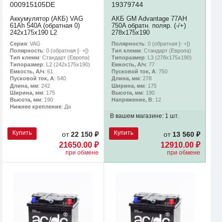
000915105DE
19379744
Аккумулятор (АКБ) VAG
АКБ GM Advantage 77AH
61Ah 540A (обратная 0)
750A обратн. поляр. (-/+)
242x175x190 L2
278х175х190
Серия
: VAG
Полярность
: 0 (обратная [- +])
Полярность
: 0 (обратная [- +])
Тип клемм
: Стандарт (Европа)
Тип клемм
: Стандарт (Европа)
Типоразмер
: L3 (278х175х190)
Типоразмер
: L2 (242х175х190)
Емкость, А/ч
: 77
Емкость, А/ч
: 61
Пусковой ток, А
: 750
Пусковой ток, А
: 540
Длина, мм
: 278
Длина, мм
: 242
Ширина, мм
: 175
Ширина, мм
: 175
Высота, мм
: 190
Высота, мм
: 190
Напряжение, В
: 12
Нижнее крепление
: Да
В вашем магазине:
1 шт.
Купить
Купить
от
22 150 ₽
от
13 560 ₽
21650.00 ₽
12910.00 ₽
при обмене
при обмене