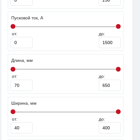
Пусковой ток, А
от:
до:
Длина, мм
от:
до:
Ширина, мм
от:
до: