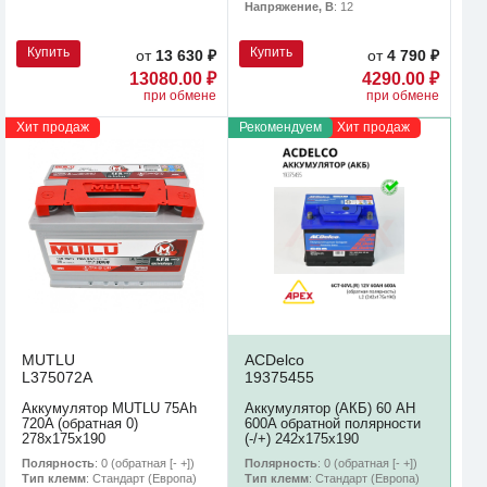
Напряжение, В
: 12
Купить
Купить
от
13 630 ₽
от
4 790 ₽
13080.00 ₽
4290.00 ₽
при обмене
при обмене
Хит продаж
Рекомендуем
Хит продаж
MUTLU
ACDelco
L375072A
19375455
Аккумулятор MUTLU 75Ah
Аккумулятор (АКБ) 60 AH
720A (обратная 0)
600A обратной полярности
278x175x190
(-/+) 242х175х190
Полярность
: 0 (обратная [- +])
Полярность
: 0 (обратная [- +])
Тип клемм
: Стандарт (Европа)
Тип клемм
: Стандарт (Европа)