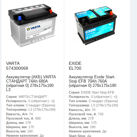
VARTA
EXIDE
574300068
EL700
Аккумулятор (АКБ) VARTA
Аккумулятор Exide Start-
СТАНДАРТ 74Ah 680A
Stop EFB 70Ah 760A
(обратная 0) 278x175x190
(обратная 0) 278x175x190
L3
Серия
: EXIDE Start-Stop EFB
Серия
: VARTA СТАНДАРТ
Полярность
: 0 (обратная [- +])
Полярность
: 0 (обратная [- +])
Тип клемм
: Стандарт (Европа)
Тип клемм
: Стандарт (Европа)
Типоразмер
: L3 (278х175х190)
Типоразмер
: L3 (278х175х190)
Емкость, А/ч
: 70
Емкость, А/ч
: 74
Пусковой ток, А
: 720
Пусковой ток, А
: 680
Длина, мм
: 278
Длина, мм
: 278
Ширина, мм
: 175
Ширина, мм
: 175
Высота, мм
: 190
Высота, мм
: 190
Нижнее крепление
: Да
Нижнее крепление
: Да
Start-Stop
: Да