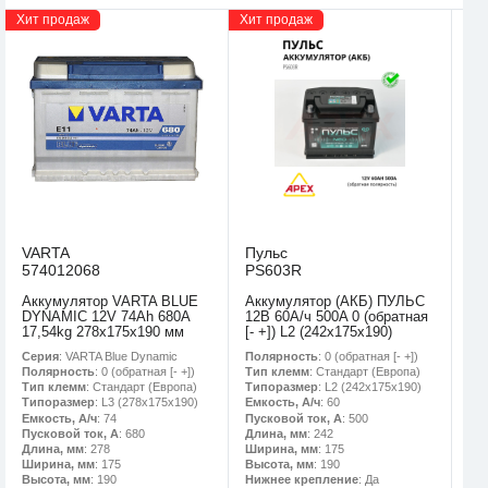
Хит продаж
Хит продаж
VARTA
Пульс
574012068
PS603R
Аккумулятор VARTA BLUE
Аккумулятор (АКБ) ПУЛЬС
DYNAMIC 12V 74Ah 680A
12В 60А/ч 500A 0 (обратная
17,54kg 278x175x190 мм
[- +]) L2 (242х175х190)
Серия
: VARTA Blue Dynamic
Полярность
: 0 (обратная [- +])
Полярность
: 0 (обратная [- +])
Тип клемм
: Стандарт (Европа)
Тип клемм
: Стандарт (Европа)
Типоразмер
: L2 (242х175х190)
Типоразмер
: L3 (278х175х190)
Емкость, А/ч
: 60
Емкость, А/ч
: 74
Пусковой ток, А
: 500
Пусковой ток, А
: 680
Длина, мм
: 242
Длина, мм
: 278
Ширина, мм
: 175
Ширина, мм
: 175
Высота, мм
: 190
Высота, мм
: 190
Нижнее крепление
: Да