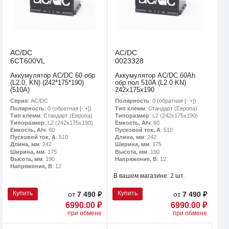
AC/DC
AC/DC
6CT600VL
0023328
Аккумулятор AC/DC 60 обр
Аккумулятор AC/DC 60Ah
(L2.0, KN) (242*175*190)
обр.пол 510A (L2.0 KN)
(510А)
242х175х190
Серия
: AC/DC
Полярность
: 0 (обратная [- +])
Полярность
: 0 (обратная [- +])
Тип клемм
: Стандарт (Европа)
Тип клемм
: Стандарт (Европа)
Типоразмер
: L2 (242х175х190)
Типоразмер
: L2 (242х175х190)
Емкость, А/ч
: 60
Емкость, А/ч
: 60
Пусковой ток, А
: 510
Пусковой ток, А
: 510
Длина, мм
: 242
Длина, мм
: 242
Ширина, мм
: 175
Ширина, мм
: 175
Высота, мм
: 190
Высота, мм
: 190
Напряжение, В
: 12
Напряжение, В
: 12
В вашем магазине:
2 шт.
Купить
Купить
от
7 490 ₽
от
7 490 ₽
6990.00 ₽
6990.00 ₽
при обмене
при обмене