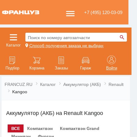
+7 (495) 120-03-09
Поиск по номеру автозапчасти
Каталог
Способ получения заказа не выбран
Подбор
Корзина
Заказы
Гараж
Войти
FRANCUZ.RU
Каталог
Аккумулятор (АКБ)
Renault
Kangoo
Аккумулятор (АКБ) на Renault Kangoo
ВСЕ
Компактвэн
Компактвэн Grand
Минивэн
Фургон