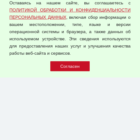
Политика обработки и конфиденциальности
Оставаясь на нашем сайте, вы соглашаетесь с
персональных данных
ПОЛИТИКОЙ ОБРАБОТКИ И КОНФИДЕНЦИАЛЬНОСТИ
ПЕРСОНАЛЬНЫХ ДАННЫХ
, включая сбор информации о
Согласием на обработку персональных данных
вашем местоположении, типе, языке и версии
Оферта оптовой купли-продажи
операционной системы и браузера, а также данных об
Публичная оферта
используемом устройстве. Эти сведения используются
для предоставления наших услуг и улучшения качества
© 2026 ООО "Феникс"
работы веб-сайта и сервисов.
Все права защищены.