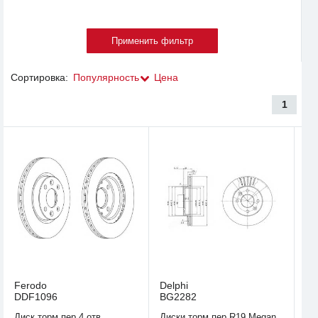
Сортировка:
Популярность
Цена
1
Ferodo
Delphi
DDF1096
BG2282
Диск торм пер 4 отв.
Диски торм пер R19 Megan