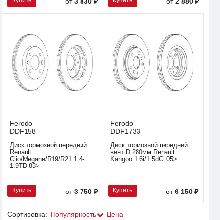
Купить
Купить
от
3 830 ₽
от
2 880 ₽
Ferodo
Ferodo
DDF158
DDF1733
Диск тормозной передний
Диск тормозной передний
Renault
вент D 280мм Renault
Clio/Megane/R19/R21 1.4-
Kangoo 1.6i/1.5dCi 05>
1.9TD 83>
Купить
Купить
от
3 750 ₽
от
6 150 ₽
Сортировка:
Популярность
Цена