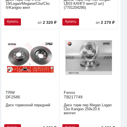
19/Logan/Megane/Clio/Clio
LB03 КАНГУ вент(2 шт)
II/Kangoo вент
(7701204286)
Купить
Купить
от
2 320 ₽
от
2 270 ₽
TRW
Fenox
DF2586
TB217749
Диск тормозной передний
Диск торм пер Megan Logan
Clio Kangoo 259x20.6
вентил