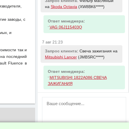
Запрос клиента:
Фильтр масляный
изводителя,
на
Skoda Octavia
(XW8BK6*****)
ие заводы, с
Ответ менеджера:
-
VAG 06J115403Q
мых, и
7 авг 21:23
тоимости так и
Запрос клиента:
Свеча зажигания на
 на последний
Mitsubishi Lancer
(JMBSRC*****)
ult Fluence в
Ответ менеджера:
-
MITSUBISHI 1822A086 СВЕЧА
ЗАЖИГАНИЯ
ВНИМАНИЕ!
Возможность отправлять сообщения
для незарегистрированных
пользователей временно отключена!
Зарегистрируйтесь или войдите в свой