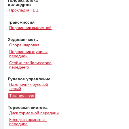
Головка блока
цилиндров
Прокладка ГБЦ
Трансмиссия
Подшипник выжимной
Ходовая часть
Опора шаровая
Подшипник ступицы
передней
Стойка стабилизатора
переднего
Рулевое управление
Наконечник рулевой
левый
Тяга рулевая
Тормозная система
Диск тормозной передний
Колодки тормозные
передние