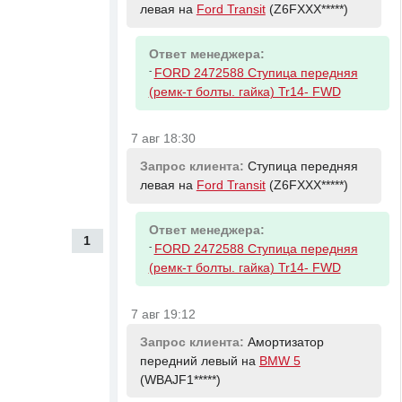
левая на
Ford Transit
(Z6FXXX*****)
Ответ менеджера:
-
FORD 2472588 Ступица передняя
(ремк-т болты. гайка) Tr14- FWD
7 авг 18:30
Запрос клиента:
Ступица передняя
левая на
Ford Transit
(Z6FXXX*****)
Ответ менеджера:
1
-
FORD 2472588 Ступица передняя
(ремк-т болты. гайка) Tr14- FWD
7 авг 19:12
Запрос клиента:
Амортизатор
передний левый на
BMW 5
(WBAJF1*****)