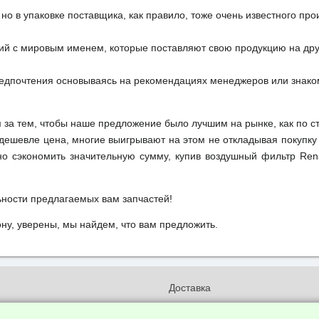
но в упаковке поставщика, как правило, тоже очень известного про
ий с мировым именем, которые поставляют свою продукцию на друг
редпочтения основываясь на рекомендациях менеджеров или знако
м за тем, чтобы наше предложение было лучшим на рынке, как по с
м дешевле цена, многие выигрывают на этом не откладывая покупку
о сэкономить значительную сумму, купив воздушный фильтр Rena
ьности предлагаемых вам запчастей!
у, уверены, мы найдем, что вам предложить.
и
Доставка
бработки и конфиденциальности
Вакансии