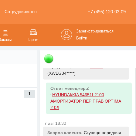
на
KIA Cerato
(XWEFX4*****)
+7 (495) 120-03-09
Сотрудничество
Ответ менеджера:
-
HYUNDAI/KIA 281133X000 Фильтр
воздушный Kia Sportage/Hyndai ix35
Зарегистрироваться
20CRDi 10 Ceed
Войти
Заказы
Гараж
7 авг 18:13
Запрос клиента:
Амортизатор
передний правый на
KIA K5
(XWEG34*****)
Ответ менеджера:
1
-
HYUNDAI/KIA 54651L2100
АМОРТИЗАТОР ПЕР ПРАВ OPTIMA
2.0Л
7 авг 18:30
Запрос клиента:
Ступица передняя