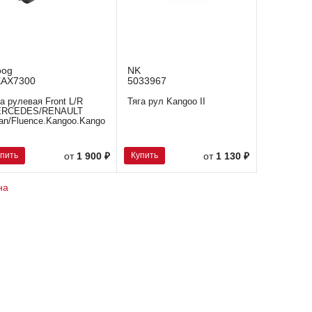
oog
NK
AX7300
5033967
га рулевая Front L/R
Тяга рул Kangoo II
RCEDES/RENAULT
tan/Fluence.Kangoo.KangooExpress.Megan
упить
Купить
от
1 900 ₽
от
1 130 ₽
на