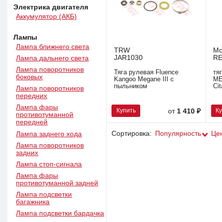
Электрика двигателя
Аккумулятор (АКБ)
Лампы
Лампа ближнего света
TRW
M
JAR1030
RE
Лампа дальнего света
Лампа поворотников
Тяга рулевая Fluence
тя
боковых
Kangoo Megane III с
ME
пыльником
Ci
Лампа поворотников
передних
Лампа фары
Купить
К
от
1 410 ₽
противотуманной
передней
Сортировка:
Популярность
Це
Лампа заднего хода
Лампа поворотников
задних
Лампа стоп-сигнала
Лампа фары
противотуманной задней
Лампа подсветки
багажника
Лампа подсветки бардачка