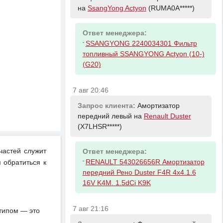
на
SsangYong Actyon
(RUMA0A*****)
Ответ менеджера:
-
SSANGYONG 2240034301 Фильтр
топливный SSANGYONG Actyon (10-)
(G20)
7 авг 20:46
Запрос клиента:
Амортизатор
передний левый на
Renault Duster
(X7LHSR*****)
частей служит
Ответ менеджера:
-
RENAULT 543026656R Амортизатор
 обратиться к
передний Рено Duster F4R 4x4.1.6
16V K4M. 1.5dCi K9K
7 авг 21:16
отипом — это