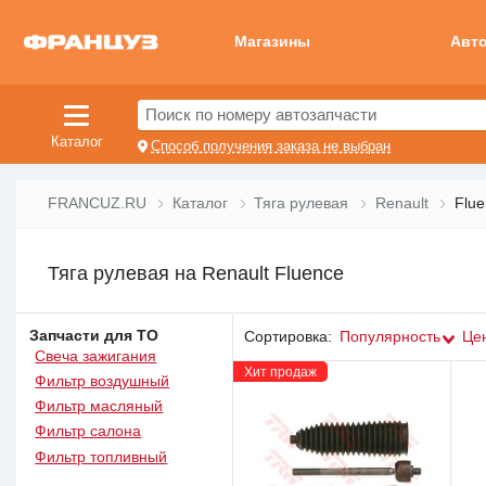
Магазины
Авт
Поиск по номеру автозапчасти
Каталог
Способ получения заказа не выбран
FRANCUZ.RU
Каталог
Тяга рулевая
Renault
Flu
Тяга рулевая на Renault Fluence
Запчасти для ТО
Сортировка:
Популярность
Це
Свеча зажигания
Хит продаж
Фильтр воздушный
Фильтр масляный
Фильтр салона
Фильтр топливный