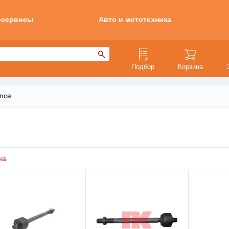
осервисы
Авто и мототехника
Подбор
Корзина
ence
на