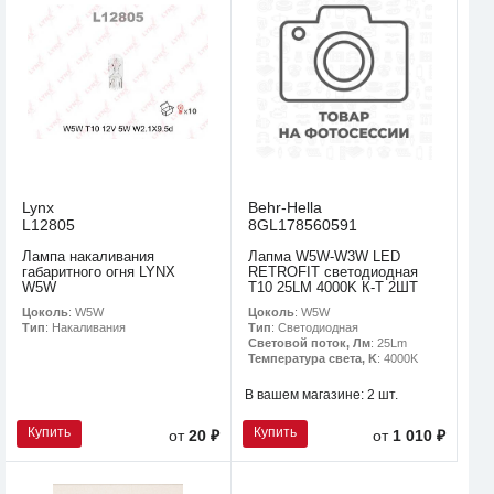
Lynx
Behr-Hella
L12805
8GL178560591
Лампа накаливания
Лапма W5W-W3W LED
габаритного огня LYNX
RETROFIT светодиодная
W5W
T10 25LM 4000K К-Т 2ШТ
Цоколь
: W5W
Цоколь
: W5W
Тип
: Накаливания
Тип
: Светодиодная
Световой поток, Лм
: 25Lm
Температура света, K
: 4000K
В вашем магазине:
2 шт.
Купить
Купить
от
20 ₽
от
1 010 ₽