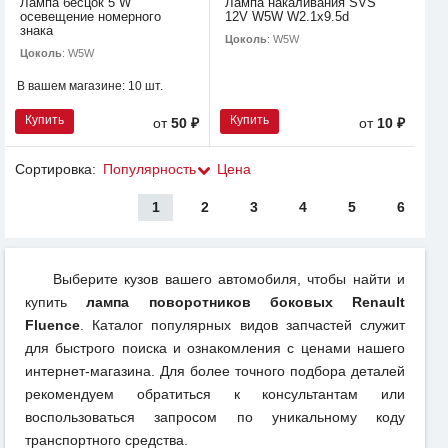
Лампа бесцок 5 W
Лампа накаливания SVS
осевещение номерного
12V W5W W2.1х9.5d
знака
Цоколь
: W5W
Цоколь
: W5W
В вашем магазине:
10 шт.
Купить
Купить
от
50 ₽
от
10 ₽
Сортировка:
Популярность
Цена
1
2
3
4
5
6
Выберите кузов вашего автомобиля, чтобы найти и
купить
лампа поворотников боковых Renault
Fluence
. Каталог популярных видов запчастей служит
для быстрого поиска и ознакомления с ценами нашего
интернет-магазина. Для более точного подбора деталей
рекомендуем обратиться к консультантам или
воспользоваться запросом по уникальному коду
транспортного средства.