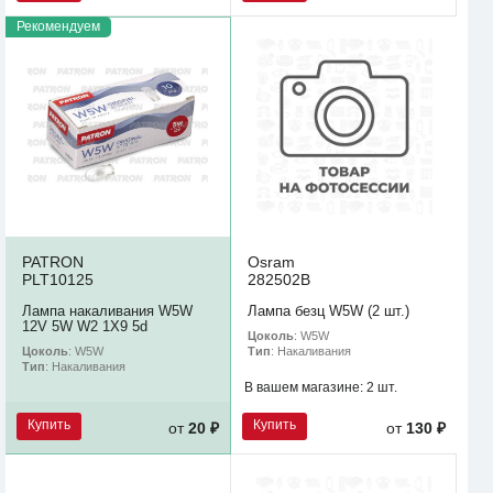
Рекомендуем
PATRON
Osram
PLT10125
282502B
Лампа накаливания W5W
Лампа безц W5W (2 шт.)
12V 5W W2 1X9 5d
Цоколь
: W5W
Цоколь
: W5W
Тип
: Накаливания
Тип
: Накаливания
В вашем магазине:
2 шт.
Купить
Купить
от
20 ₽
от
130 ₽