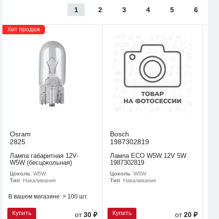
1
2
3
4
5
6
Хит продаж
Osram
Bosch
2825
1987302819
Лампа габаритная 12V-
Лампа ECO W5W 12V 5W
W5W (бесцокольная)
1987302819
Цоколь
: W5W
Цоколь
: W5W
Тип
: Накаливания
Тип
: Накаливания
В вашем магазине:
> 100 шт.
Купить
Купить
от
30 ₽
от
20 ₽