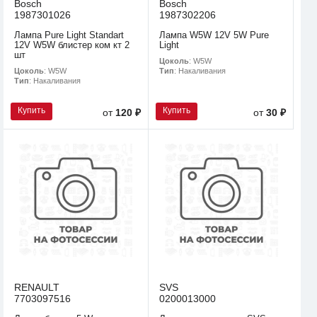
Bosch
Bosch
1987301026
1987302206
Лампа Pure Light Standart
Лампа W5W 12V 5W Pure
12V W5W блистер ком кт 2
Light
шт
Цоколь
: W5W
Цоколь
: W5W
Тип
: Накаливания
Тип
: Накаливания
Купить
Купить
от
120 ₽
от
30 ₽
RENAULT
SVS
7703097516
0200013000