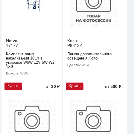
Narva
Koito
17177
P8813Z
Комплект ламп
Лампа дополнительного
накаливания 10шт в
освещения Koito
упаковке W5W 12V 5W W2
Цоколь
: W5W
1X9
Цоколь
: W5W
Купить
Купить
от
30 ₽
от
500 ₽