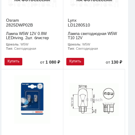
Osram
Lynx
2825DWP02B
LD1280510
Лампа W5W 12V 0.8W
Лампа светодиодная W5W
LEDriving. 2шт. блистер
T10 12V
Цоколь
: W5W
Цоколь
: W5W
Тип
: Светодиодная
Тип
: Светодиодная
Купить
Купить
от
1 080 ₽
от
130 ₽