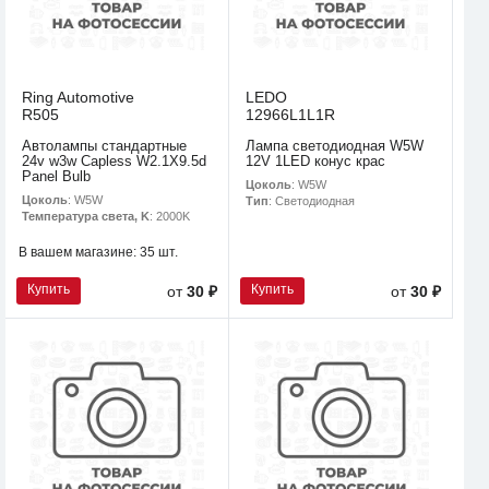
Ring Automotive
LEDO
R505
12966L1L1R
Автолампы стандартные
Лампа светодиодная W5W
24v w3w Capless W2.1X9.5d
12V 1LED конус крас
Panel Bulb
Цоколь
: W5W
Цоколь
: W5W
Тип
: Светодиодная
Температура света, K
: 2000K
В вашем магазине:
35 шт.
Купить
Купить
от
30 ₽
от
30 ₽