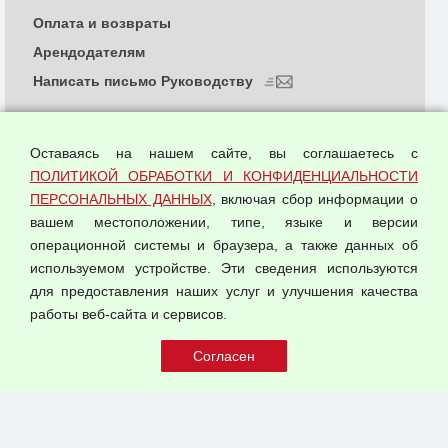
Оплата и возвраты
Арендодателям
Написать письмо Руководству
О компании
Политика обработки и конфиденциальности
Оставаясь на нашем сайте, вы соглашаетесь с
персональных данных
ПОЛИТИКОЙ ОБРАБОТКИ И КОНФИДЕНЦИАЛЬНОСТИ
ПЕРСОНАЛЬНЫХ ДАННЫХ
, включая сбор информации о
Согласием на обработку персональных данных
вашем местоположении, типе, языке и версии
Оферта оптовой купли-продажи
операционной системы и браузера, а также данных об
Публичная оферта
используемом устройстве. Эти сведения используются
для предоставления наших услуг и улучшения качества
© 2026 ООО "Феникс"
работы веб-сайта и сервисов.
Все права защищены.