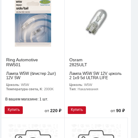
Ring Automotive
Osram
RW501
2825ULT
Лампа W5W (блистер 2шт)
Лампа W5W 5W 12V цоколь
12V 5W
2 1x9 5d ULTRA LIFE
Цоколь
: W5W
Цоколь
: W5W
Температура света, K
: 2000K
Тип
: Накаливания
В вашем магазине:
1 шт.
Купить
Купить
от
220 ₽
от
90 ₽