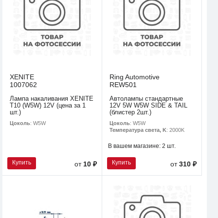
XENITE
Ring Automotive
1007062
REW501
Лампа накаливания XENITE
Автолампы стандартные
T10 (W5W) 12V (цена за 1
12V 5W W5W SIDE & TAIL
шт.)
(блистер 2шт.)
Цоколь
: W5W
Цоколь
: W5W
Температура света, K
: 2000K
В вашем магазине:
2 шт.
Купить
Купить
от
10 ₽
от
310 ₽