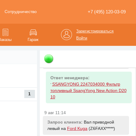
+7 (495) 120-03-09
Сотрудничество
Ответ менеджера:
-
VAG 1K5945095M Фонарь задний
левый на крыле
Зарегистрироваться
Войти
Заказы
Гараж
9 авг 10:21
Запрос клиента:
топливный фильтр
делфи на
SsangYong Stavic
(KPTN0B*****)
Ответ менеджера:
-
SSANGYONG 2247034000 Фильтр
топливный SsangYong New Action D20
1
10
9 авг 11:14
Запрос клиента:
Вал приводной
левый на
Ford Kuga
(Z6FAXX*****)