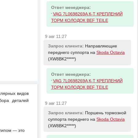
Ответ менеджера:
-
VAG 7L0698269A К-Т КРЕПЛЕНИЙ
ТОРМ КОЛОДОК BEF TEILE
9 авг 11:27
Запрос клиента:
Направляющие
переднего суппорта на
Skoda Octavia
(XW8BK2*****)
Ответ менеджера:
-
VAG 7L0698269A К-Т КРЕПЛЕНИЙ
ТОРМ КОЛОДОК BEF TEILE
улярных видов
бора деталей
9 авг 11:27
Запрос клиента:
Поршень тормозной
суппорта переднего на
Skoda Octavia
(XW8BK2*****)
отипом — это