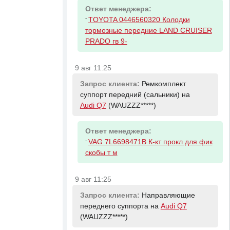
Ответ менеджера:
-
TOYOTA 0446560320 Колодки
тормозные передние LAND CRUISER
PRADO гв 9-
9 авг 11:25
Запрос клиента:
Ремкомплект
суппорт передний (сальники) на
Audi Q7
(WAUZZZ*****)
Ответ менеджера:
-
VAG 7L6698471B К-кт прокл для фик
скобы т м
9 авг 11:25
Запрос клиента:
Направляющие
переднего суппорта на
Audi Q7
(WAUZZZ*****)