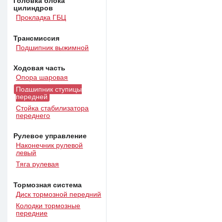
Головка блока
цилиндров
Прокладка ГБЦ
Трансмиссия
Подшипник выжимной
Ходовая часть
Опора шаровая
Подшипник ступицы
передней
Стойка стабилизатора
переднего
Рулевое управление
Наконечник рулевой
левый
Тяга рулевая
Тормозная система
Диск тормозной передний
Колодки тормозные
передние