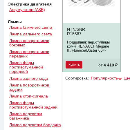
Электрика двигателя
Аккумулятор (АКБ)
Лампы
Лампа ближнего света
NTN/SNR
R15587
Лампа дальнего света
Лампа поворотников
Подшипник пер.ступицы
боковых
ком-т RENAULT Megane
III/Fluence/Duster 05->
Лампа поворотников
передних
Лампа фары
Купить
от
4 410 ₽
противотуманной
передней
Сортировка:
Популярность
Це
Лампа заднего хода
Лампа поворотников
задних
Лампа стоп-сигнала
Лампа фары
противотуманной задней
Лампа подсветки
багажника
Лампа подсветки бардачка