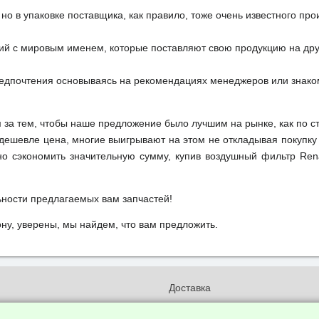
но в упаковке поставщика, как правило, тоже очень известного про
ий с мировым именем, которые поставляют свою продукцию на друг
редпочтения основываясь на рекомендациях менеджеров или знако
м за тем, чтобы наше предложение было лучшим на рынке, как по с
м дешевле цена, многие выигрывают на этом не откладывая покупку
о сэкономить значительную сумму, купив воздушный фильтр Rena
ьности предлагаемых вам запчастей!
у, уверены, мы найдем, что вам предложить.
и
Доставка
бработки и конфиденциальности
Вакансии