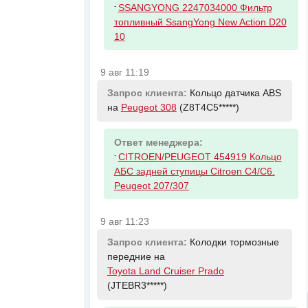
-
SSANGYONG 2247034000 Фильтр
топливный SsangYong New Action D20
10
9 авг 11:19
Запрос клиента:
Кольцо датчика ABS
на
Peugeot 308
(Z8T4C5*****)
Ответ менеджера:
-
CITROEN/PEUGEOT 454919 Кольцо
АБС задней ступицы Citroen C4/C6.
Peugeot 207/307
9 авг 11:23
Запрос клиента:
Колодки тормозные
передние на
Toyota Land Cruiser Prado
(JTEBR3*****)