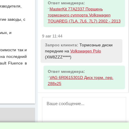
Ответ менеджера:
изводителя,
-
MasterKit 77A2337 Поршень
тормозного суппорта Volkswagen
ие заводы, с
TOUAREG (7LA. 7L6. 7L7) 2002 - 2013
мых, и
9 авг 11:44
Запрос клиента:
Тормозные диски
тоимости так и
передние на
Volkswagen Polo
 на последний
(XW8ZZZ*****)
ult Fluence в
Ответ менеджера:
-
VAG 6R0615301D Диск торм. пер.
288x25
ВНИМАНИЕ!
Возможность отправлять сообщения
для незарегистрированных
пользователей временно отключена!
Зарегистрируйтесь или войдите в свой