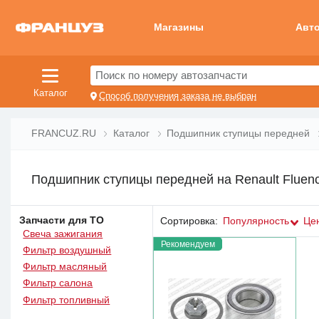
Магазины
Авт
Поиск по номеру автозапчасти
Каталог
Способ получения заказа не выбран
FRANCUZ.RU
Каталог
Подшипник ступицы передней
Подшипник ступицы передней на Renault Fluen
Запчасти для ТО
Сортировка:
Популярность
Це
Свеча зажигания
Рекомендуем
Фильтр воздушный
Фильтр масляный
Фильтр салона
Фильтр топливный