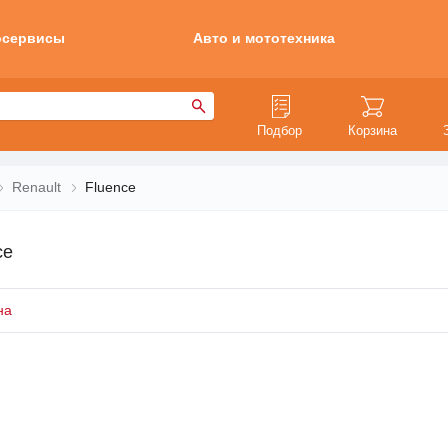
осервисы
Авто и мототехника
Подбор
Корзина
Renault
Fluence
ce
на