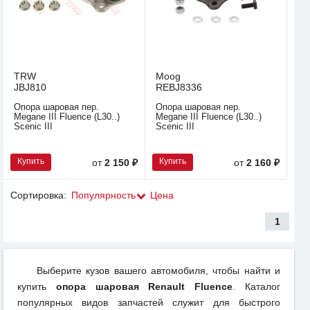
TRW
Moog
JBJ810
REBJ8336
Опора шаровая пер.
Опора шаровая пер.
Megane III Fluence (L30..)
Megane III Fluence (L30..)
Scenic III
Scenic III
Купить
Купить
от
2 150 ₽
от
2 160 ₽
Сортировка:
Популярность
Цена
1
Выберите кузов вашего автомобиля, чтобы найти и
купить
опора шаровая Renault Fluence
. Каталог
популярных видов запчастей служит для быстрого