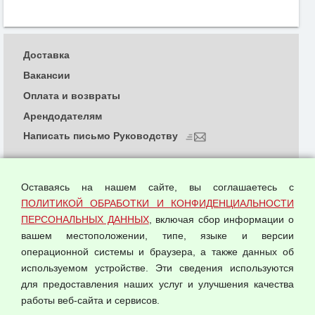
Доставка
Вакансии
Оплата и возвраты
Арендодателям
Написать письмо Руководству
О компании
Политика обработки и конфиденциальности
Оставаясь на нашем сайте, вы соглашаетесь с
персональных данных
ПОЛИТИКОЙ ОБРАБОТКИ И КОНФИДЕНЦИАЛЬНОСТИ
ПЕРСОНАЛЬНЫХ ДАННЫХ
, включая сбор информации о
Согласием на обработку персональных данных
вашем местоположении, типе, языке и версии
Оферта оптовой купли-продажи
операционной системы и браузера, а также данных об
Публичная оферта
используемом устройстве. Эти сведения используются
для предоставления наших услуг и улучшения качества
© 2026 ООО "Феникс"
работы веб-сайта и сервисов.
Все права защищены.