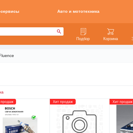
осервисы
Авто и мототехника
Подбор
Корзина
Fluence
на
 продаж
Хит продаж
Хит продаж