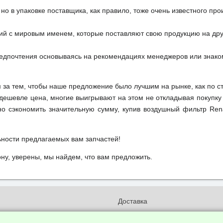
но в упаковке поставщика, как правило, тоже очень известного про
ий с мировым именем, которые поставляют свою продукцию на друг
редпочтения основываясь на рекомендациях менеджеров или знако
м за тем, чтобы наше предложение было лучшим на рынке, как по с
м дешевле цена, многие выигрывают на этом не откладывая покупку
о сэкономить значительную сумму, купив воздушный фильтр Rena
ьности предлагаемых вам запчастей!
у, уверены, мы найдем, что вам предложить.
и
Доставка
бработки и конфиденциальности
Вакансии