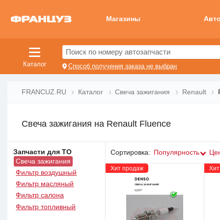
Магазины
Авт
Поиск по номеру автозапчасти
Каталог
Способ получения заказа не выбран
FRANCUZ.RU
Каталог
Свеча зажигания
Renault
Свеча зажигания на Renault Fluence
Запчасти для ТО
Сортировка:
Популярность
Це
Свеча зажигания
Хит продаж
Хит
Фильтр воздушный
Фильтр масляный
Фильтр салона
Фильтр топливный