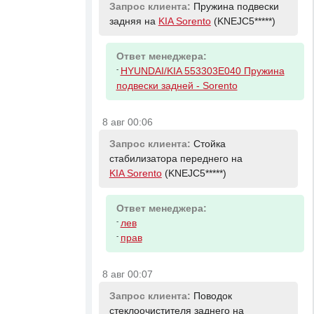
Запрос клиента:
Пружина подвески
задняя на
KIA Sorento
(KNEJC5*****)
Ответ менеджера:
-
HYUNDAI/KIA 553303E040 Пружина
подвески задней - Sorento
8 авг 00:06
Запрос клиента:
Стойка
стабилизатора переднего на
KIA Sorento
(KNEJC5*****)
Ответ менеджера:
-
лев
-
прав
8 авг 00:07
Запрос клиента:
Поводок
стеклоочистителя заднего на