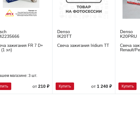
sch
Denso
Denso
42235666
IK20TT
K20PRU
еча зажигания FR 7 D+
Свеча зажигания Iridium TT
Свеча заж
 (1 эл)
Renault/Pe
ашем магазине:
3 шт.
упить
Купить
Купить
от
210 ₽
от
1 240 ₽