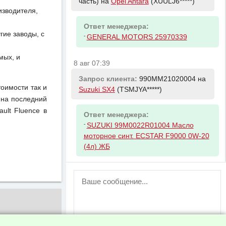
часть) на
Opel Antara
(XUULJ6*****)
изводителя,
Ответ менеджера:
ие заводы, с
-
GENERAL MOTORS 25970339
мых, и
8 авг 07:39
Запрос клиента:
990MM21020004 на
тоимости так и
Suzuki SX4
(TSMJYA*****)
 на последний
ult Fluence в
Ответ менеджера:
-
SUZUKI 99M0022R01004 Масло
моторное синт. ECSTAR F9000 0W-20
(4л) ЖБ
ВНИМАНИЕ!
Возможность отправлять сообщения
для незарегистрированных
пользователей временно отключена!
Зарегистрируйтесь или войдите в свой