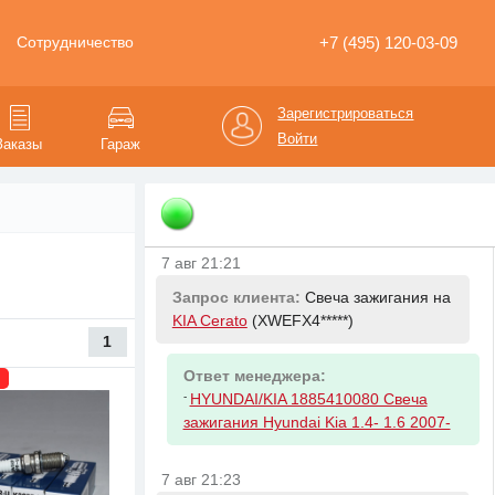
16V K4M. 1.5dCi K9K
+7 (495) 120-03-09
Сотрудничество
7 авг 21:16
Запрос клиента:
Фильтр масляный
Зарегистрироваться
на
Skoda Octavia
(XW8BK6*****)
Войти
Заказы
Гараж
Ответ менеджера:
-
VAG 06J115403Q
7 авг 21:21
Запрос клиента:
Свеча зажигания на
KIA Cerato
(XWEFX4*****)
1
Ответ менеджера:
-
HYUNDAI/KIA 1885410080 Свеча
зажигания Hyundai Kia 1.4- 1.6 2007-
7 авг 21:23