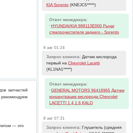
KIA Sorento
(KNEJC5*****)
Ответ менеджера:
-
HYUNDAI/KIA 988113E000 Рычаг
стеклоочистителя заднего - Sorento
8 авг 01:24
Запрос клиента:
Датчик кислорода
первый на
Chevrolet Lacetti
(KL1NA1*****)
Ответ менеджера:
-
дов запчастей
GENERAL MOTORS 96418965 Датчик
концентрации кислорода Chevrolet
 рекомендуем
LACETTI 1 4 1 6 KALO
8 авг 07:31
отипом — это
Запрос клиента:
Глушитель (средняя