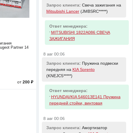
Запрос клиента:
Свеча зажигания на
Mitsubishi Lancer
(JMBSRC*****)
Ответ менеджера:
-
MITSUBISHI 1822A086 СВЕЧА
ЗАЖИГАНИЯ
игания
ugeot Partner 14
8 авг 00:06
Запрос клиента:
Пружина подвески
передняя на
KIA Sorento
(KNEJC5*****)
от
200 ₽
Ответ менеджера:
-
HYUNDAI/KIA 546013E141 Пружина
передней стойки, винтовая
8 авг 00:06
Запрос клиента:
Амортизатор