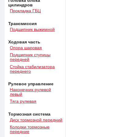
Головка блока
цилиндров
Прокладка ГБЦ
Трансмиссия
Подшипник выжимной
Ходовая часть
Опора шаровая
Подшипник ступицы
передней
Стойка стабилизатора
переднего
Рулевое управление
Наконечник рулевой
левый
Тяга рулевая
Тормозная система
Диск тормозной передний
Колодки тормозные
передние