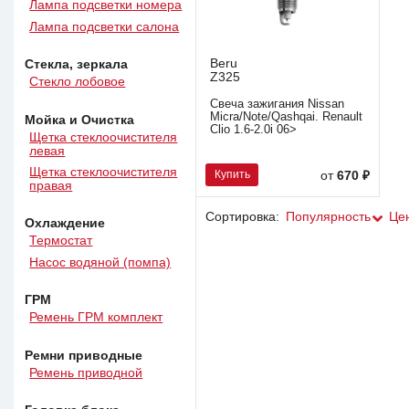
Лампа подсветки номера
Лампа подсветки салона
Beru
Стекла, зеркала
Z325
Стекло лобовое
Свеча зажигания Nissan
Micra/Note/Qashqai. Renault
Мойка и Очистка
Clio 1.6-2.0i 06>
Щетка стеклоочистителя
левая
Щетка стеклоочистителя
Купить
от
670 ₽
правая
Сортировка:
Популярность
Це
Охлаждение
Термостат
Насос водяной (помпа)
ГРМ
Ремень ГРМ комплект
Ремни приводные
Ремень приводной