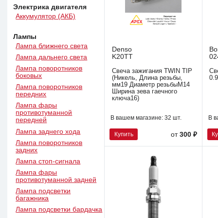
Электрика двигателя
Аккумулятор (АКБ)
Лампы
Лампа ближнего света
Denso
Bo
K20TT
02
Лампа дальнего света
Лампа поворотников
Свеча зажигания TWIN TIP
Св
боковых
(Никель, Длина резьбы,
0.9
мм19 Диаметр резьбыM14
Лампа поворотников
Ширина зева гаечного
передних
ключа16)
Лампа фары
противотуманной
В вашем магазине:
32 шт.
В в
передней
Лампа заднего хода
Купить
К
от
300 ₽
Лампа поворотников
задних
Лампа стоп-сигнала
Лампа фары
противотуманной задней
Лампа подсветки
багажника
Лампа подсветки бардачка