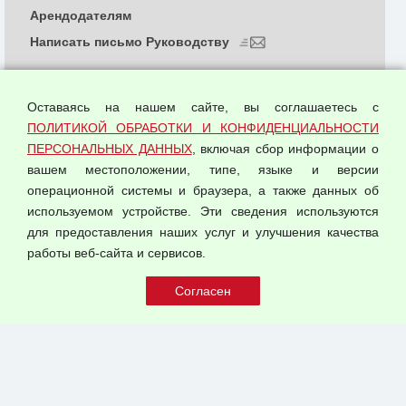
Арендодателям
Написать письмо Руководству
О компании
Политика обработки и конфиденциальности
Оставаясь на нашем сайте, вы соглашаетесь с
персональных данных
ПОЛИТИКОЙ ОБРАБОТКИ И КОНФИДЕНЦИАЛЬНОСТИ
ПЕРСОНАЛЬНЫХ ДАННЫХ
, включая сбор информации о
Согласием на обработку персональных данных
вашем местоположении, типе, языке и версии
Оферта оптовой купли-продажи
операционной системы и браузера, а также данных об
Публичная оферта
используемом устройстве. Эти сведения используются
для предоставления наших услуг и улучшения качества
© 2026 ООО "Феникс"
работы веб-сайта и сервисов.
Все права защищены.