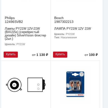
Philips
Bosch
12496SVB2
1987302213
Лампы PY21W 12V-21W
ЛАМПА PY21W 12V 21W
(BAU15s) (серебристый
Цоколь
: PY21W
дизайн) SilverVision блистер
Тип
: Накаливания
(2шт.)
Цоколь
: PY21W
Купить
Купить
от
1 130 ₽
от
100 ₽