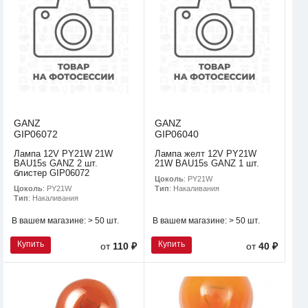
GANZ
GANZ
GIP06072
GIP06040
Лампа 12V PY21W 21W
Лампа желт 12V PY21W
BAU15s GANZ 2 шт.
21W BAU15s GANZ 1 шт.
блистер GIP06072
Цоколь
: PY21W
Цоколь
: PY21W
Тип
: Накаливания
Тип
: Накаливания
В вашем магазине:
> 50 шт.
В вашем магазине:
> 50 шт.
Купить
Купить
от
110 ₽
от
40 ₽