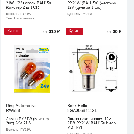
21W 12V цоколь BAU15s
PY21W (BAU15s) (желтый)
(блистер 2 шт) OR
12V (цена за 1 шт.)
Цоколь
: PY21W
Цоколь
: PY21W
Тип
: Накаливания
Купить
Купить
от
310 ₽
от
30 ₽
Ring Automotive
Behr-Hella
RW588
8GA006841121
Лампа PY21W (блистер
Лампа накаливания 12V
2шт) 24V 21W
21W PY21W BAU15s Iveco.
MB. RVI
Цоколь
: PY21W
Цоколь
: PY21W