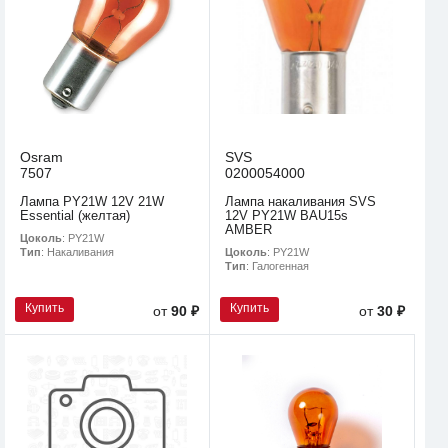
Osram
SVS
7507
0200054000
Лампа PY21W 12V 21W
Лампа накаливания SVS
Essential (желтая)
12V PY21W BAU15s
AMBER
Цоколь
: PY21W
Цоколь
: PY21W
Тип
: Накаливания
Тип
: Галогенная
Купить
Купить
от
90 ₽
от
30 ₽