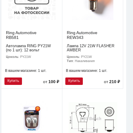
Ring Automotive
Ring Automotive
RB581
REW343
Автолампа RING PY21W
Лампа 12V 21W FLASHER
(по 1 шт): 12 вольт
AMBER
Цоколь
: PY21W
Цоколь
: PY21W
Тип
: Накаливания
В вашем магазине:
1 шт.
В вашем магазине:
1 шт.
Купить
Купить
от
100 ₽
от
210 ₽