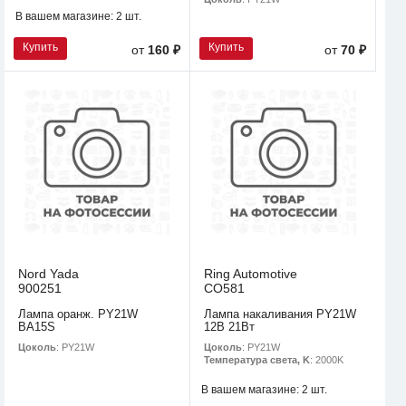
В вашем магазине:
2 шт.
Купить
Купить
от
160 ₽
от
70 ₽
Nord Yada
Ring Automotive
900251
CO581
Лампа оранж. PY21W
Лампа накаливания PY21W
BA15S
12В 21Вт
Цоколь
: PY21W
Цоколь
: PY21W
Температура света, K
: 2000K
В вашем магазине:
2 шт.