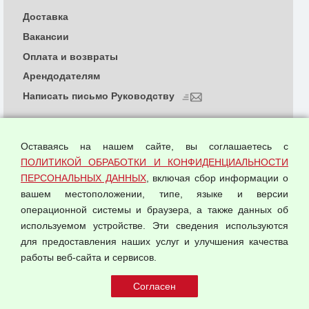
Доставка
Вакансии
Оплата и возвраты
Арендодателям
Написать письмо Руководству
О компании
Политика обработки и конфиденциальности
Оставаясь на нашем сайте, вы соглашаетесь с
персональных данных
ПОЛИТИКОЙ ОБРАБОТКИ И КОНФИДЕНЦИАЛЬНОСТИ
ПЕРСОНАЛЬНЫХ ДАННЫХ
, включая сбор информации о
Согласием на обработку персональных данных
вашем местоположении, типе, языке и версии
Оферта оптовой купли-продажи
операционной системы и браузера, а также данных об
Публичная оферта
используемом устройстве. Эти сведения используются
для предоставления наших услуг и улучшения качества
© 2026 ООО "Феникс"
работы веб-сайта и сервисов.
Все права защищены.