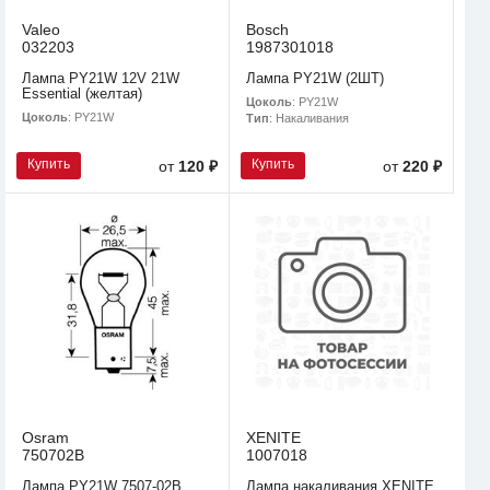
Valeo
Bosch
032203
1987301018
Лампа PY21W 12V 21W
Лампа PY21W (2ШТ)
Essential (желтая)
Цоколь
: PY21W
Цоколь
: PY21W
Тип
: Накаливания
Купить
Купить
от
120 ₽
от
220 ₽
Osram
XENITE
750702B
1007018
Лампа PY21W 7507-02B
Лампа накаливания XENITE