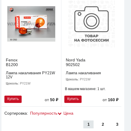
Fenox
Nord Yada
B1200
902502
Лампа накаливания PY21W
Лампа накаливания
12V
Цоколь
: PY21W
Цоколь
: PY21W
В вашем магазине:
1 шт.
Купить
Купить
от
50 ₽
от
160 ₽
Сортировка:
Популярность
Цена
1
2
3