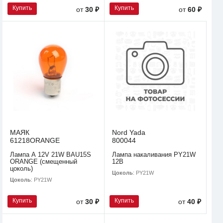
Купить
Купить
от
30 ₽
от
60 ₽
МАЯК
Nord Yada
61218ORANGE
800044
Лампа А 12V 21W BAU15S
Лампа накаливания PY21W
ORANGE (смещенный
12В
цоколь)
Цоколь
: PY21W
Цоколь
: PY21W
Купить
Купить
от
30 ₽
от
40 ₽