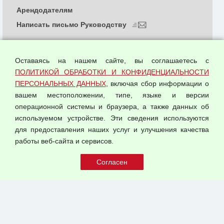
Арендодателям
Написать письмо Руководству
О компании
Политика обработки и конфиденциальности
Оставаясь на нашем сайте, вы соглашаетесь с
персональных данных
ПОЛИТИКОЙ ОБРАБОТКИ И КОНФИДЕНЦИАЛЬНОСТИ
ПЕРСОНАЛЬНЫХ ДАННЫХ
, включая сбор информации о
Согласием на обработку персональных данных
вашем местоположении, типе, языке и версии
Оферта оптовой купли-продажи
операционной системы и браузера, а также данных об
Публичная оферта
используемом устройстве. Эти сведения используются
для предоставления наших услуг и улучшения качества
© 2026 ООО "Феникс"
работы веб-сайта и сервисов.
Все права защищены.