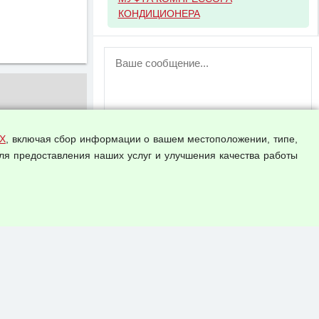
КОНДИЦИОНЕРА
ВНИМАНИЕ!
Возможность отправлять сообщения
для незарегистрированных
пользователей временно отключена!
Зарегистрируйтесь или войдите в свой
аккаунт.
Х
, включая сбор информации о вашем местоположении, типе,
ля предоставления наших услуг и улучшения качества работы
Прикрепить