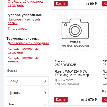
Стойка стабилизатора
Купить
К
от
90 ₽
переднего
Рулевое управление
Наконечник рулевой
левый
Тяга рулевая
Тормозная система
Диск тормозной передний
Колодки тормозные
передние
Колодки тормозные
задние
Osram
NI
2825DWP02B
26
Фильтры:
Лампа W5W 12V 0.8W
Ла
LEDriving. 2шт. блистер
га
5W
Цоколь
: W5W
Бренд
Цо
Тип
: Светодиодная
В в
Цоколь
Купить
К
от
1 070 ₽
Тип