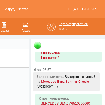
пробки масляного поддона двигателя
+7 (495) 120-03-09
Сотрудничество
6 авг 07:57
Запрос клиента:
Вкладыш коренной
Зарегистрироваться
на
Mercedes-Benz Sprinter Classic
Войти
Заказы
Гараж
(WDB906*****)
Ответ менеджера:
-
1 шт верхний
-
3 шт верхний
-
4 шт нижний
6 авг 07:57
Запрос клиента:
Вкладыш шатунный
на
Mercedes-Benz Sprinter Classic
(WDB906*****)
Ответ менеджера:
-
MERCEDES-BENZ A6510300060