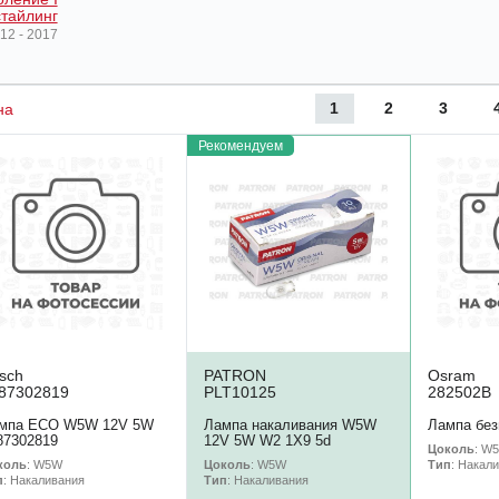
тайлинг
12 - 2017
1
2
3
на
Рекомендуем
sch
PATRON
Osram
87302819
PLT10125
282502B
мпа ECO W5W 12V 5W
Лампа накаливания W5W
Лампа без
87302819
12V 5W W2 1X9 5d
Цоколь
: W
коль
: W5W
Цоколь
: W5W
Тип
: Накал
п
: Накаливания
Тип
: Накаливания