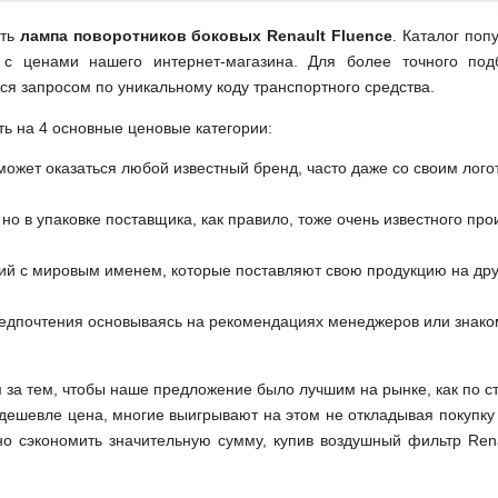
ить
лампа поворотников боковых Renault Fluence
. Каталог поп
 с ценами нашего интернет-магазина. Для более точного под
ся запросом по уникальному коду транспортного средства.
ть на 4 основные ценовые категории:
может оказаться любой известный бренд, часто даже со своим лог
но в упаковке поставщика, как правило, тоже очень известного про
ий с мировым именем, которые поставляют свою продукцию на друг
редпочтения основываясь на рекомендациях менеджеров или знако
м за тем, чтобы наше предложение было лучшим на рынке, как по с
м дешевле цена, многие выигрывают на этом не откладывая покупку
о сэкономить значительную сумму, купив воздушный фильтр Rena