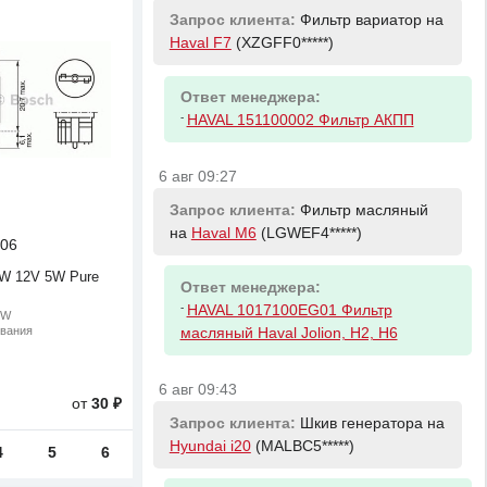
Запрос клиента:
Фильтр вариатор на
Haval F7
(XZGFF0*****)
Ответ менеджера:
-
HAVAL 151100002 Фильтр АКПП
6 авг 09:27
Запрос клиента:
Фильтр масляный
на
Haval M6
(LGWEF4*****)
06
W 12V 5W Pure
Ответ менеджера:
-
HAVAL 1017100EG01 Фильтр
5W
ивания
масляный Haval Jolion, H2, H6
6 авг 09:43
от
30 ₽
Запрос клиента:
Шкив генератора на
Hyundai i20
(MALBC5*****)
4
5
6