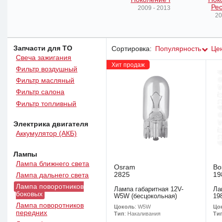
Рес
2009 - 2013
20
Запчасти для ТО
Сортировка:
Популярность
Це
Свеча зажигания
Хит продаж
Фильтр воздушный
Фильтр масляный
Фильтр салона
Фильтр топливный
Электрика двигателя
Аккумулятор (АКБ)
Лампы
Лампа ближнего света
Osram
Bo
2825
19
Лампа дальнего света
Лампа поворотников
Лампа габаритная 12V-
Ла
боковых
W5W (бесцокольная)
19
Лампа поворотников
Цоколь
: W5W
Цо
передних
Тип
: Накаливания
Ти