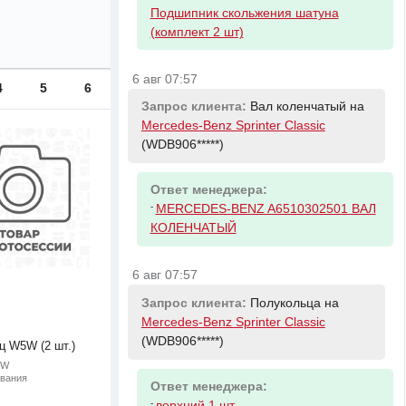
Подшипник скольжения шатуна
(комплект 2 шт)
6 авг 07:57
4
5
6
Запрос клиента:
Вал коленчатый на
Mercedes-Benz Sprinter Classic
(WDB906*****)
Ответ менеджера:
-
MERCEDES-BENZ A6510302501 ВАЛ
КОЛЕНЧАТЫЙ
6 авг 07:57
Запрос клиента:
Полукольца на
Mercedes-Benz Sprinter Classic
(WDB906*****)
ц W5W (2 шт.)
5W
ивания
Ответ менеджера:
-
верхний 1 шт