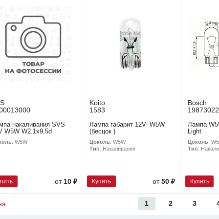
VS
Koito
Bosch
00013000
1583
19873022
мпа накаливания SVS
Лампа габарит 12V- W5W
Лампа W5
V W5W W2.1х9.5d
(бесцок )
Light
коль
: W5W
Цоколь
: W5W
Цоколь
: W
Тип
: Накаливания
Тип
: Накал
упить
Купить
Купить
от
10 ₽
от
50 ₽
1
2
3
на