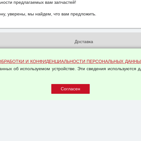
ьности предлагаемых вам запчастей!
у, уверены, мы найдем, что вам предложить.
и
Доставка
бработки и конфиденциальности
Вакансии
ых данных
Оплата и возвраты
ОБРАБОТКИ И КОНФИДЕНЦИАЛЬНОСТИ ПЕРСОНАЛЬНЫХ ДАННЫ
на обработку персональных
Арендодателям
данных об используемом устройстве. Эти сведения используются д
Написать письмо Руководству
овой купли-продажи
оферта