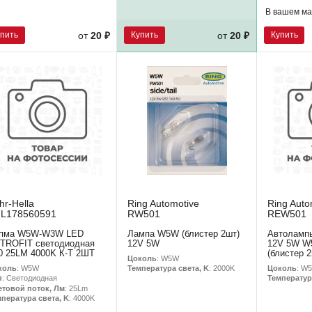
В вашем ма
упить
Купить
Купить
от
20 ₽
от
20 ₽
hr-Hella
Ring Automotive
Ring Auto
L178560591
RW501
REW501
пма W5W-W3W LED
Лампа W5W (блистер 2шт)
Автоламп
TROFIT светодиодная
12V 5W
12V 5W W
0 25LM 4000K К-Т 2ШТ
(блистер 2
Цоколь
: W5W
коль
: W5W
Цоколь
: W
Температура света, K
: 2000K
п
: Светодиодная
Температур
етовой поток, Лм
: 25Lm
пература света, K
: 4000K