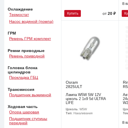
В в
Охлаждение
Купить
К
от
20 ₽
Термостат
Насос водяной (помпа)
ГРМ
Ремень ГРМ комплект
Ремни приводные
Ремень приводной
Головка блока
цилиндров
Прокладка ГБЦ
Osram
Ri
2825ULT
R5
Трансмиссия
Подшипник выжимной
Лампа W5W 5W 12V
Ав
цоколь 2 1x9 5d ULTRA
24
LIFE
W2
Ходовая часть
Цоколь
: W5W
Цо
Опора шаровая
Тип
: Накаливания
Тем
Подшипник ступицы
В в
передней