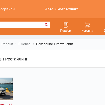
осервисы
Авто и мототехника
Подбор
Корзина
Renault
Fluence
Поколение I Рестайлинг
e I Рестайлинг
оление I