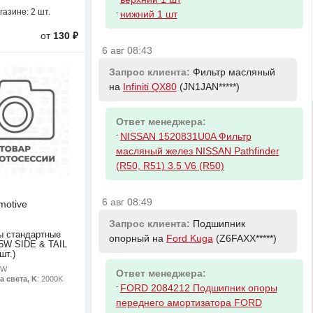
газине:
2 шт.
-
нижний 1 шт
от
130 ₽
6 авг 08:43
Запрос клиента:
Фильтр масляный
на
Infiniti QX80
(JN1JAN*****)
Ответ менеджера:
-
NISSAN 1520831U0A Фильтр
масляный желез NISSAN Pathfinder
(R50, R51) 3.5 V6 (R50)
6 авг 08:49
motive
Запрос клиента:
Подшипник
ы стандартные
опорный на
Ford Kuga
(Z6FAXX*****)
5W SIDE & TAIL
шт.)
5W
Ответ менеджера:
а света, K
: 2000K
-
FORD 2084212 Подшипник опоры
переднего амортизатора FORD