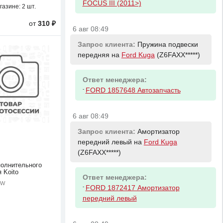
FOCUS III (2011>)
газине:
2 шт.
от
310 ₽
6 авг 08:49
Запрос клиента:
Пружина подвески
передняя на
Ford Kuga
(Z6FAXX*****)
Ответ менеджера:
-
FORD 1857648 Автозапчасть
6 авг 08:49
Запрос клиента:
Амортизатор
передний левый на
Ford Kuga
(Z6FAXX*****)
олнительного
 Koito
Ответ менеджера:
5W
-
FORD 1872417 Амортизатор
передний левый