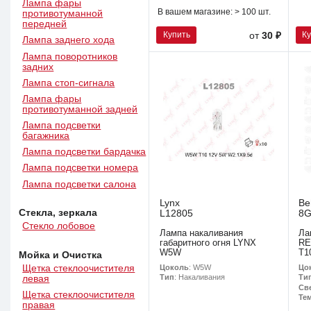
Лампа фары
В вашем магазине:
> 100 шт.
противотуманной
передней
Купить
К
от
30 ₽
Лампа заднего хода
Лампа поворотников
задних
Лампа стоп-сигнала
Лампа фары
противотуманной задней
Лампа подсветки
багажника
Лампа подсветки бардачка
Лампа подсветки номера
Лампа подсветки салона
Lynx
Be
Стекла, зеркала
L12805
8G
Стекло лобовое
Лампа накаливания
Ла
габаритного огня LYNX
RE
W5W
T1
Мойка и Очистка
Щетка стеклоочистителя
Цоколь
: W5W
Цо
Тип
: Накаливания
Ти
левая
Св
Щетка стеклоочистителя
Тем
правая