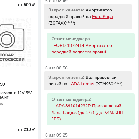
6 авг 08:49
от
500 ₽
Запрос клиента:
Амортизатор
передний правый на
Ford Kuga
(Z6FAXX*****)
Ответ менеджера:
-
FORD 1872414 Амортизатор
передней подвески правый
6 авг 08:56
Запрос клиента:
Вал приводной
левый на
LADA Largus
(XTAKS0*****)
50
габарита 12V 5W
MANY
Ответ менеджера:
5W
-
LADA 391014232R Привод левый
Лада Largus (до 17г.) (дв. K4M/КПП
JR5)
от
210 ₽
6 авг 09:25