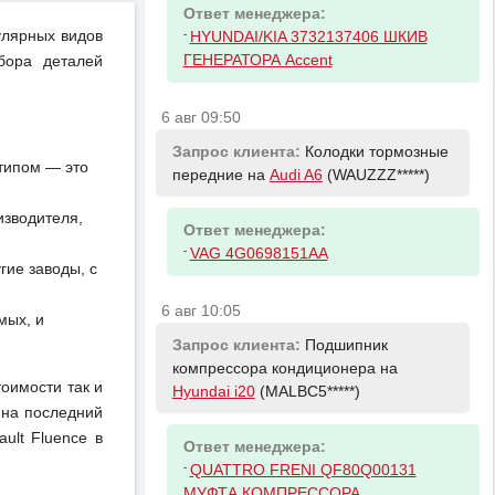
Ответ менеджера:
улярных видов
-
HYUNDAI/KIA 3732137406 ШКИВ
ГЕНЕРАТОРА Accent
бора деталей
6 авг 09:50
Запрос клиента:
Колодки тормозные
отипом — это
передние на
Audi A6
(WAUZZZ*****)
изводителя,
Ответ менеджера:
-
VAG 4G0698151AA
ие заводы, с
6 авг 10:05
мых, и
Запрос клиента:
Подшипник
компрессора кондиционера на
тоимости так и
Hyundai i20
(MALBC5*****)
 на последний
ult Fluence в
Ответ менеджера:
-
QUATTRO FRENI QF80Q00131
МУФТА КОМПРЕССОРА