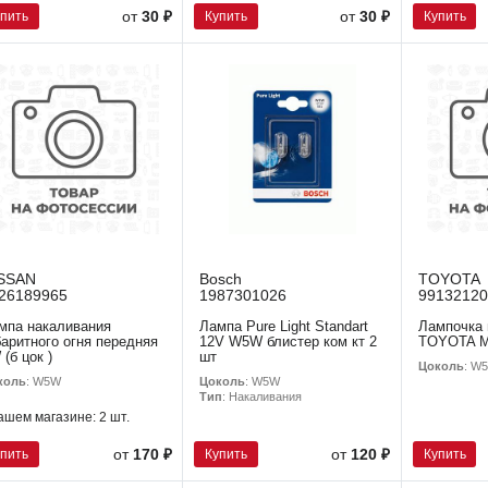
упить
Купить
Купить
от
30 ₽
от
30 ₽
SSAN
Bosch
TOYOTA
26189965
1987301026
99132120
мпа накаливания
Лампа Pure Light Standart
Лампочка 
баритного огня передняя
12V W5W блистер ком кт 2
TOYOTA 
 (б цок )
шт
Цоколь
: W
коль
: W5W
Цоколь
: W5W
Тип
: Накаливания
ашем магазине:
2 шт.
упить
Купить
Купить
от
170 ₽
от
120 ₽