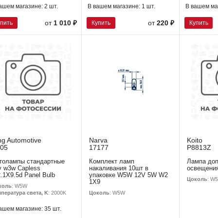
ашем магазине:
2 шт.
В вашем магазине:
1 шт.
В вашем ма
упить
Купить
Купить
от
1 010 ₽
от
220 ₽
ng Automotive
Narva
Koito
05
17177
P8813Z
толампы стандартные
Комплект ламп
Лампа доп
v w3w Capless
накаливания 10шт в
освещения
.1X9.5d Panel Bulb
упаковке W5W 12V 5W W2
Цоколь
: W
1X9
коль
: W5W
Цоколь
: W5W
пература света, K
: 2000K
ашем магазине:
35 шт.