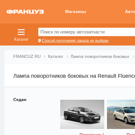
Магазины
Авт
Поиск по номеру автозапчасти
Каталог
Способ получения заказа не выбран
FRANCUZ.RU
Каталог
Лампа поворотников боковых
Лампа поворотников боковых на Renault Fluenc
Седан
Поколение I
Пок