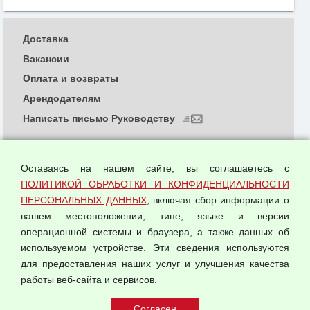
Доставка
Вакансии
Оплата и возвраты
Арендодателям
Написать письмо Руководству
О компании
Политика обработки и конфиденциальности
Оставаясь на нашем сайте, вы соглашаетесь с
персональных данных
ПОЛИТИКОЙ ОБРАБОТКИ И КОНФИДЕНЦИАЛЬНОСТИ
ПЕРСОНАЛЬНЫХ ДАННЫХ
, включая сбор информации о
Согласием на обработку персональных данных
вашем местоположении, типе, языке и версии
Оферта оптовой купли-продажи
операционной системы и браузера, а также данных об
Публичная оферта
используемом устройстве. Эти сведения используются
для предоставления наших услуг и улучшения качества
© 2026 ООО "Феникс"
работы веб-сайта и сервисов.
Все права защищены.