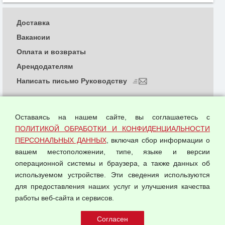
Доставка
Вакансии
Оплата и возвраты
Арендодателям
Написать письмо Руководству
О компании
Политика обработки и конфиденциальности
Оставаясь на нашем сайте, вы соглашаетесь с
персональных данных
ПОЛИТИКОЙ ОБРАБОТКИ И КОНФИДЕНЦИАЛЬНОСТИ
ПЕРСОНАЛЬНЫХ ДАННЫХ
, включая сбор информации о
Согласием на обработку персональных данных
вашем местоположении, типе, языке и версии
Оферта оптовой купли-продажи
операционной системы и браузера, а также данных об
Публичная оферта
используемом устройстве. Эти сведения используются
для предоставления наших услуг и улучшения качества
© 2026 ООО "Феникс"
работы веб-сайта и сервисов.
Все права защищены.