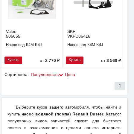
Valeo
SKF
506655
VKPC86416
Насос вод К4М K4J
Насос вод К4М K4J
Купить
Купить
от
2 770 ₽
от
3 560 ₽
Сортировка:
Популярность
Цена
1
Выберите кузов вашего автомобиля, чтобы найти и
купить
насос водяной (помпа) Renault Duster
. Каталог
популярных видов запчастей служит для быстрого
поиска и ознакомления с ценами нашего интернет-