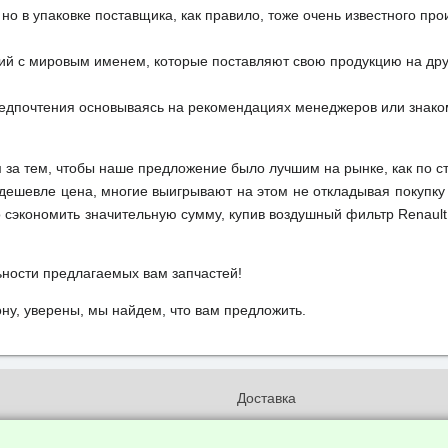
но в упаковке поставщика, как правило, тоже очень известного про
ий с мировым именем, которые поставляют свою продукцию на друг
редпочтения основываясь на рекомендациях менеджеров или знако
м за тем, чтобы наше предложение было лучшим на рынке, как по с
м дешевле цена, многие выигрывают на этом не откладывая покупку
сэкономить значительную сумму, купив воздушный фильтр Renault 
ьности предлагаемых вам запчастей!
у, уверены, мы найдем, что вам предложить.
и
Доставка
бработки и конфиденциальности
Вакансии
ых данных