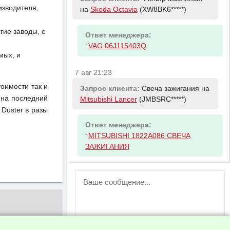
изводителя,
на
Skoda Octavia
(XW8BK6*****)
ие заводы, с
Ответ менеджера:
-
VAG 06J115403Q
мых, и
7 авг 21:23
тоимости так и
Запрос клиента:
Свеча зажигания на
 на последний
Mitsubishi Lancer
(JMBSRC*****)
Duster в разы
Ответ менеджера:
-
MITSUBISHI 1822A086 СВЕЧА
ЗАЖИГАНИЯ
ВНИМАНИЕ!
Возможность отправлять сообщения
для незарегистрированных
пользователей временно отключена!
Зарегистрируйтесь или войдите в свой