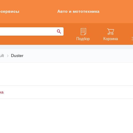
осервисы
Авто и мототехника
Подбор
Корзина
lt
Duster
на