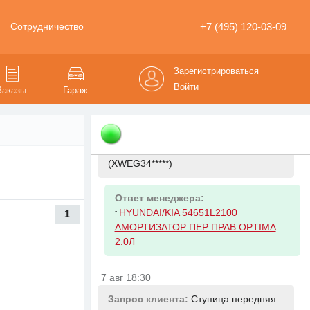
+7 (495) 120-03-09
Сотрудничество
Ответ менеджера:
-
HYUNDAI/KIA 281133X000 Фильтр
воздушный Kia Sportage/Hyndai ix35
Зарегистрироваться
20CRDi 10 Ceed
Войти
Заказы
Гараж
7 авг 18:13
Запрос клиента:
Амортизатор
передний правый на
KIA K5
(XWEG34*****)
Ответ менеджера:
-
HYUNDAI/KIA 54651L2100
1
АМОРТИЗАТОР ПЕР ПРАВ OPTIMA
2.0Л
7 авг 18:30
Запрос клиента:
Ступица передняя