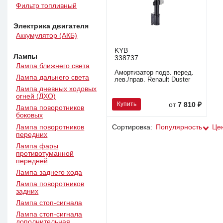
Фильтр топливный
Электрика двигателя
Аккумулятор (АКБ)
KYB
Лампы
338737
Лампа ближнего света
Амортизатор подв. перед.
Лампа дальнего света
лев./прав. Renault Duster
Лампа дневных ходовых
огней (ДХО)
Купить
от
7 810 ₽
Лампа поворотников
боковых
Лампа поворотников
Сортировка:
Популярность
Це
передних
Лампа фары
противотуманной
передней
Лампа заднего хода
Лампа поворотников
задних
Лампа стоп-сигнала
Лампа стоп-сигнала
дополнительная