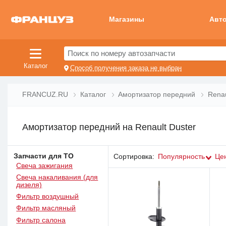
Магазины
Авт
Поиск по номеру автозапчасти
Каталог
Способ получения заказа не выбран
FRANCUZ.RU
Каталог
Амортизатор передний
Renau
Амортизатор передний на Renault Duster
Запчасти для ТО
Сортировка:
Популярность
Це
Свеча зажигания
Свеча накаливания (для
дизеля)
Фильтр воздушный
Фильтр масляный
Фильтр салона