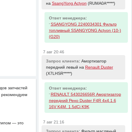
на
SsangYong Actyon
(RUMA0A*****)
Ответ менеджера:
-
SSANGYONG 2240034301 Фильтр
топливный SSANGYONG Actyon (10-)
(G20)
7 авг 20:46
Запрос клиента:
Амортизатор
передний левый на
Renault Duster
(X7LHSR*****)
идов запчастей
Ответ менеджера:
-
RENAULT 543026656R Амортизатор
 рекомендуем
передний Рено Duster F4R 4x4.1.6
16V K4M. 1.5dCi K9K
7 авг 21:16
отипом — это
Запрос клиента:
Фильтр масляный