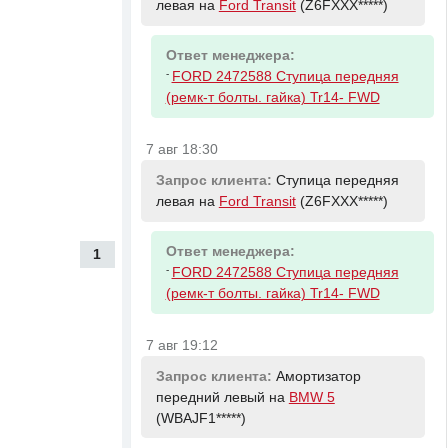
левая на
Ford Transit
(Z6FXXX*****)
Ответ менеджера:
-
FORD 2472588 Ступица передняя
(ремк-т болты. гайка) Tr14- FWD
7 авг 18:30
Запрос клиента:
Ступица передняя
левая на
Ford Transit
(Z6FXXX*****)
Ответ менеджера:
1
-
FORD 2472588 Ступица передняя
(ремк-т болты. гайка) Tr14- FWD
7 авг 19:12
Запрос клиента:
Амортизатор
передний левый на
BMW 5
(WBAJF1*****)