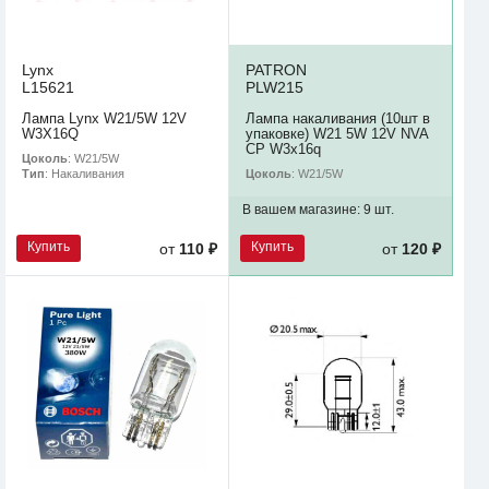
Lynx
PATRON
L15621
PLW215
Лампа Lynx W21/5W 12V
Лампа накаливания (10шт в
W3X16Q
упаковке) W21 5W 12V NVA
CP W3x16q
Цоколь
: W21/5W
Цоколь
: W21/5W
Тип
: Накаливания
В вашем магазине:
9 шт.
Купить
Купить
от
110 ₽
от
120 ₽