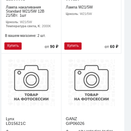
Лампа накаливания
Лампа W21/5W
Standard W21/5W 12В
Цоколь
: W21/5W
21/5Вт. 1шт
Цоколь
: W21/5W
Температура света, K
: 2000K
В вашем магазине:
2 шт.
Купить
Купить
от
90 ₽
от
60 ₽
Lynx
GANZ
LD15621C
GIP06026