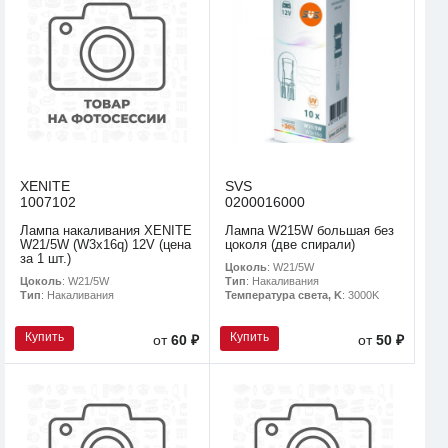
XENITE
SVS
1007102
0200016000
Лампа накаливания XENITE
Лампа W215W большая без
W21/5W (W3x16q) 12V (цена
цоколя (две спирали)
за 1 шт.)
Цоколь
: W21/5W
Цоколь
: W21/5W
Тип
: Накаливания
Тип
: Накаливания
Температура света, K
: 3000K
Купить
Купить
от
60 ₽
от
50 ₽