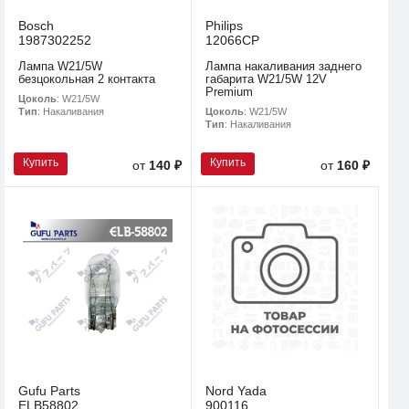
Bosch
Philips
1987302252
12066CP
Лампа W21/5W
Лампа накаливания заднего
безцокольная 2 контакта
габарита W21/5W 12V
Premium
Цоколь
: W21/5W
Цоколь
: W21/5W
Тип
: Накаливания
Тип
: Накаливания
Купить
Купить
от
140 ₽
от
160 ₽
Gufu Parts
Nord Yada
ELB58802
900116