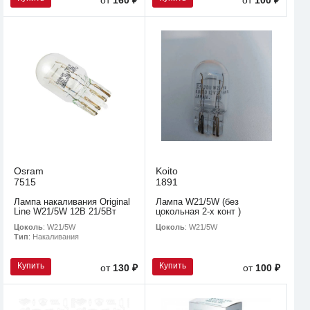
Osram
Koito
7515
1891
Лампа накаливания Original
Лампа W21/5W (без
Line W21/5W 12В 21/5Вт
цокольная 2-х конт )
Цоколь
: W21/5W
Цоколь
: W21/5W
Тип
: Накаливания
Купить
Купить
от
130 ₽
от
100 ₽