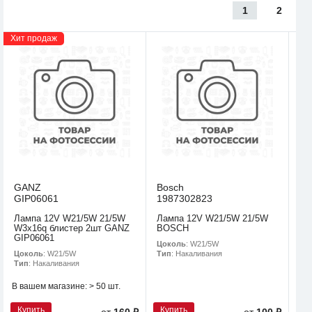
1
2
Хит продаж
GANZ
Bosch
GIP06061
1987302823
Лампа 12V W21/5W 21/5W
Лампа 12V W21/5W 21/5W
W3x16q блистер 2шт GANZ
BOSCH
GIP06061
Цоколь
: W21/5W
Цоколь
: W21/5W
Тип
: Накаливания
Тип
: Накаливания
В вашем магазине:
> 50 шт.
Купить
Купить
от
160 ₽
от
100 ₽