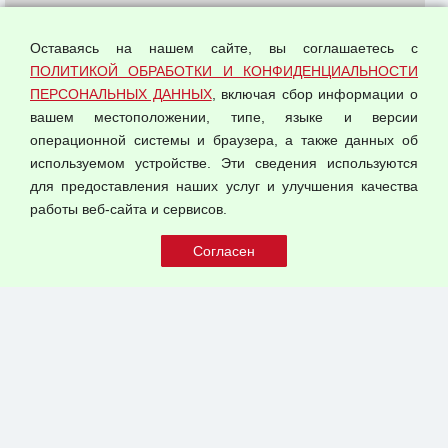
О компании
Политика обработки и конфиденциальности
Оставаясь на нашем сайте, вы соглашаетесь с
персональных данных
ПОЛИТИКОЙ ОБРАБОТКИ И КОНФИДЕНЦИАЛЬНОСТИ
ПЕРСОНАЛЬНЫХ ДАННЫХ
, включая сбор информации о
Согласием на обработку персональных данных
вашем местоположении, типе, языке и версии
Оферта оптовой купли-продажи
операционной системы и браузера, а также данных об
Публичная оферта
используемом устройстве. Эти сведения используются
для предоставления наших услуг и улучшения качества
© 2026 ООО "Феникс"
работы веб-сайта и сервисов.
Все права защищены.