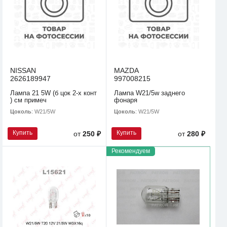
NISSAN
MAZDA
2626189947
997008215
Лампа 21 5W (б цок 2-х конт
Лампа W21/5w заднего
) см примеч
фонаря
Цоколь
: W21/5W
Цоколь
: W21/5W
Купить
Купить
от
250 ₽
от
280 ₽
Рекомендуем