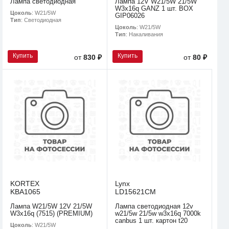
Лампа светодиодная
Лампа 12V W21/5W 21/5W
W3x16q GANZ 1 шт. BOX
Цоколь
: W21/5W
GIP06026
Тип
: Светодиодная
Цоколь
: W21/5W
Тип
: Накаливания
Купить
Купить
от
830 ₽
от
80 ₽
KORTEX
Lynx
KBA1065
LD15621CM
Лампа W21/5W 12V 21/5W
Лампа светодиодная 12v
W3x16q (7515) (PREMIUM)
w21/5w 21/5w w3x16q 7000k
canbus 1 шт. картон t20
Цоколь
: W21/5W