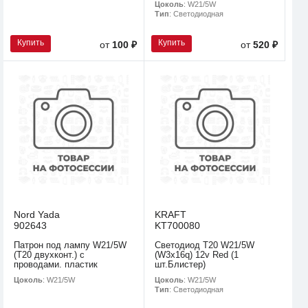
Цоколь
: W21/5W
Тип
: Светодиодная
Купить
Купить
от
100 ₽
от
520 ₽
Nord Yada
KRAFT
902643
KT700080
Патрон под лампу W21/5W
Светодиод T20 W21/5W
(T20 двухконт.) с
(W3x16q) 12v Red (1
проводами. пластик
шт.Блистер)
Цоколь
: W21/5W
Цоколь
: W21/5W
Тип
: Светодиодная