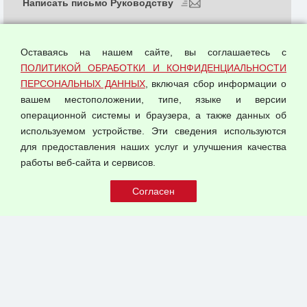
Написать письмо Руководству
О компании
Политика обработки и конфиденциальности
Оставаясь на нашем сайте, вы соглашаетесь с
персональных данных
ПОЛИТИКОЙ ОБРАБОТКИ И КОНФИДЕНЦИАЛЬНОСТИ
ПЕРСОНАЛЬНЫХ ДАННЫХ
, включая сбор информации о
Согласием на обработку персональных данных
вашем местоположении, типе, языке и версии
Оферта оптовой купли-продажи
операционной системы и браузера, а также данных об
Публичная оферта
используемом устройстве. Эти сведения используются
для предоставления наших услуг и улучшения качества
© 2026 ООО "Феникс"
работы веб-сайта и сервисов.
Все права защищены.