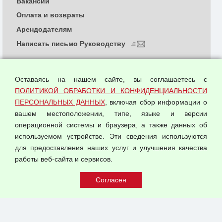
Вакансии
Оплата и возвраты
Арендодателям
Написать письмо Руководству
О компании
Политика обработки и конфиденциальности
Оставаясь на нашем сайте, вы соглашаетесь с
персональных данных
ПОЛИТИКОЙ ОБРАБОТКИ И КОНФИДЕНЦИАЛЬНОСТИ
ПЕРСОНАЛЬНЫХ ДАННЫХ
, включая сбор информации о
Согласием на обработку персональных данных
вашем местоположении, типе, языке и версии
Оферта оптовой купли-продажи
операционной системы и браузера, а также данных об
Публичная оферта
используемом устройстве. Эти сведения используются
для предоставления наших услуг и улучшения качества
© 2026 ООО "Феникс"
работы веб-сайта и сервисов.
Все права защищены.