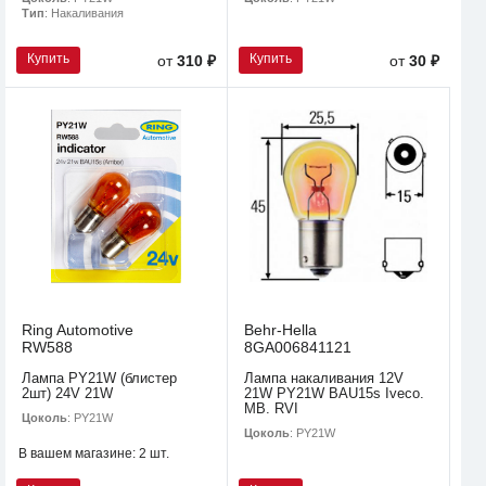
Тип
: Накаливания
Купить
Купить
от
310 ₽
от
30 ₽
Ring Automotive
Behr-Hella
RW588
8GA006841121
Лампа PY21W (блистер
Лампа накаливания 12V
2шт) 24V 21W
21W PY21W BAU15s Iveco.
MB. RVI
Цоколь
: PY21W
Цоколь
: PY21W
В вашем магазине:
2 шт.