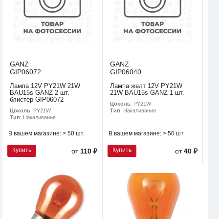
GANZ
GANZ
GIP06072
GIP06040
Лампа 12V PY21W 21W
Лампа желт 12V PY21W
BAU15s GANZ 2 шт.
21W BAU15s GANZ 1 шт.
блистер GIP06072
Цоколь
: PY21W
Цоколь
: PY21W
Тип
: Накаливания
Тип
: Накаливания
В вашем магазине:
> 50 шт.
В вашем магазине:
> 50 шт.
Купить
Купить
от
110 ₽
от
40 ₽