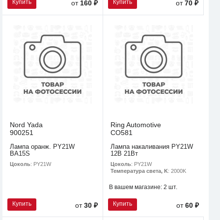
Купить
Купить
от
160 ₽
от
70 ₽
Nord Yada
Ring Automotive
900251
CO581
Лампа оранж. PY21W
Лампа накаливания PY21W
BA15S
12В 21Вт
Цоколь
: PY21W
Цоколь
: PY21W
Температура света, K
: 2000K
В вашем магазине:
2 шт.
Купить
Купить
от
30 ₽
от
60 ₽