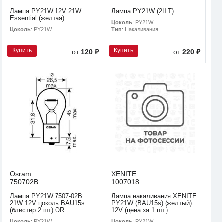
Лампа PY21W 12V 21W
Лампа PY21W (2ШТ)
Essential (желтая)
Цоколь
: PY21W
Цоколь
: PY21W
Тип
: Накаливания
Купить
Купить
от
120 ₽
от
220 ₽
Osram
XENITE
750702B
1007018
Лампа PY21W 7507-02B
Лампа накаливания XENITE
21W 12V цоколь BAU15s
PY21W (BAU15s) (желтый)
(блистер 2 шт) OR
12V (цена за 1 шт.)
Цоколь
: PY21W
Цоколь
: PY21W