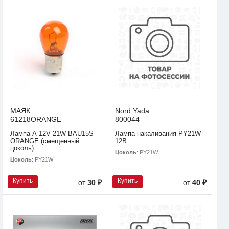
МАЯК
Nord Yada
61218ORANGE
800044
Лампа А 12V 21W BAU15S
Лампа накаливания PY21W
ORANGE (смещенный
12В
цоколь)
Цоколь
: PY21W
Цоколь
: PY21W
Купить
Купить
от
30 ₽
от
40 ₽