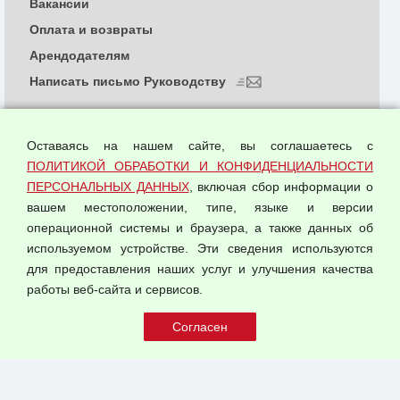
Вакансии
Оплата и возвраты
Арендодателям
Написать письмо Руководству
О компании
Политика обработки и конфиденциальности
Оставаясь на нашем сайте, вы соглашаетесь с
персональных данных
ПОЛИТИКОЙ ОБРАБОТКИ И КОНФИДЕНЦИАЛЬНОСТИ
ПЕРСОНАЛЬНЫХ ДАННЫХ
, включая сбор информации о
Согласием на обработку персональных данных
вашем местоположении, типе, языке и версии
Оферта оптовой купли-продажи
операционной системы и браузера, а также данных об
Публичная оферта
используемом устройстве. Эти сведения используются
для предоставления наших услуг и улучшения качества
© 2026 ООО "Феникс"
работы веб-сайта и сервисов.
Все права защищены.