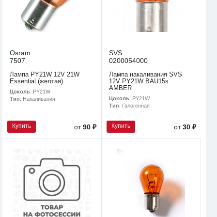
Osram
SVS
7507
0200054000
Лампа PY21W 12V 21W
Лампа накаливания SVS
Essential (желтая)
12V PY21W BAU15s
AMBER
Цоколь
: PY21W
Цоколь
: PY21W
Тип
: Накаливания
Тип
: Галогенная
Купить
Купить
от
90 ₽
от
30 ₽