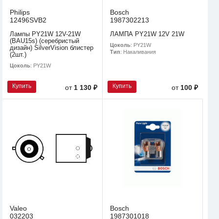
Philips
Bosch
12496SVB2
1987302213
Лампы PY21W 12V-21W
ЛАМПА PY21W 12V 21W
(BAU15s) (серебристый
Цоколь
: PY21W
дизайн) SilverVision блистер
Тип
: Накаливания
(2шт.)
Цоколь
: PY21W
Купить
Купить
от
1 130 ₽
от
100 ₽
Valeo
Bosch
032203
1987301018