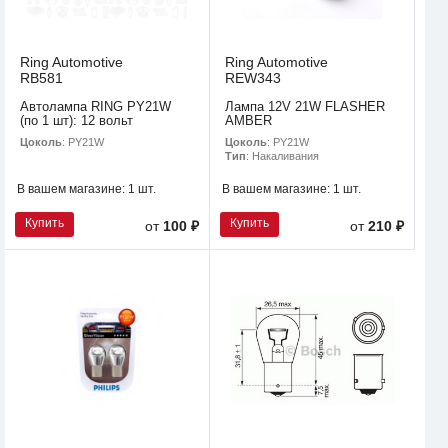
Ring Automotive
Ring Automotive
RB581
REW343
Автолампа RING PY21W
Лампа 12V 21W FLASHER
(по 1 шт): 12 вольт
AMBER
Цоколь
: PY21W
Цоколь
: PY21W
Тип
: Накаливания
В вашем магазине:
1 шт.
В вашем магазине:
1 шт.
Купить
Купить
от
100 ₽
от
210 ₽