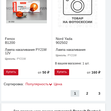
Fenox
Nord Yada
B1200
902502
Лампа накаливания PY21W
Лампа накаливания
12V
Цоколь
: PY21W
Цоколь
: PY21W
В вашем магазине:
1 шт.
Купить
Купить
от
50 ₽
от
160 ₽
Сортировка:
Популярность
Цена
1
2
3