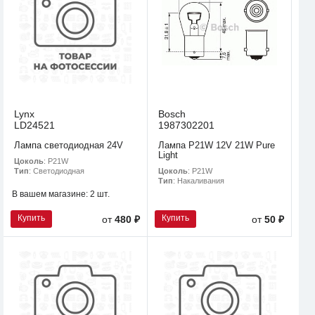
Lynx
Bosch
LD24521
1987302201
Лампа светодиодная 24V
Лампа P21W 12V 21W Pure
Light
Цоколь
: P21W
Цоколь
: P21W
Тип
: Светодиодная
Тип
: Накаливания
В вашем магазине:
2 шт.
Купить
Купить
от
480 ₽
от
50 ₽