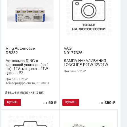
Ring Automotive
VAG
RB382
N0177326
Автолампа RING в
ЛАМПА НАКАЛИВАНИЯ
картонной упаковке (по 1
LONGLIFE P21W-12V21W
шт): 12V. мощность 21W.
Цоколь
: P21W
цоколь P2
Цоколь
: P21W
Температура света, K
: 2000K
В вашем магазине:
1 шт.
Купить
Купить
от
50 ₽
от
350 ₽