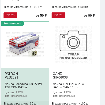
В вашем магазине:
> 100 шт.
В вашем магазине:
> 50 шт.
Купить
Купить
от
50 ₽
от
90 ₽
Рекомендуем
PATRON
GANZ
PLS2521
GIP06038
Лампа накаливания P21W
Лампа 12V P21W 21W
12V 21W BA15s
BA15s GANZ 1 шт.
Цоколь
: P21W
Цоколь
: P21W
Тип
: Накаливания
Тип
: Накаливания
В вашем магазине:
30 шт.
В вашем магазине:
> 100 шт.