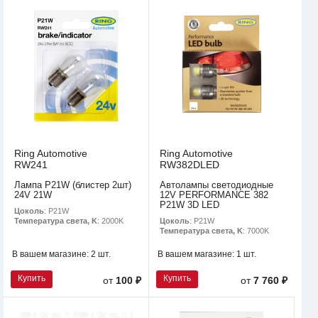
Ring Automotive
Ring Automotive
RW241
RW382DLED
Лампа P21W (блистер 2шт)
Автолампы светодиодные
24V 21W
12V PERFORMANCE 382
P21W 3D LED
Цоколь
: P21W
Цоколь
: P21W
Температура света, K
: 2000K
Температура света, K
: 7000K
В вашем магазине:
2 шт.
В вашем магазине:
1 шт.
Купить
Купить
от
100 ₽
от
7 760 ₽