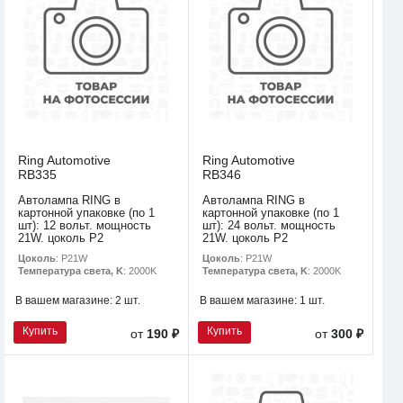
Ring Automotive
Ring Automotive
RB335
RB346
Автолампа RING в
Автолампа RING в
картонной упаковке (по 1
картонной упаковке (по 1
шт): 12 вольт. мощность
шт): 24 вольт. мощность
21W. цоколь P2
21W. цоколь P2
Цоколь
: P21W
Цоколь
: P21W
Температура света, K
: 2000K
Температура света, K
: 2000K
В вашем магазине:
2 шт.
В вашем магазине:
1 шт.
Купить
Купить
от
190 ₽
от
300 ₽