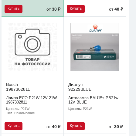
Купить
Купить
от
30 ₽
от
40 ₽
Bosch
Диалуч
1987302811
92229BLUE
Лампа ECO P21W 12V 21W
Автолампа BAU15s PB21w
1987302811
12V BLUE
Цоколь
: P21W
Цоколь
: P21W
Тип
: Накаливания
Купить
Купить
от
40 ₽
от
30 ₽