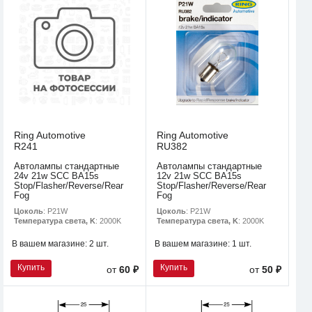
Ring Automotive
Ring Automotive
R241
RU382
Автолампы стандартные
Автолампы стандартные
24v 21w SCC BA15s
12v 21w SCC BA15s
Stop/Flasher/Reverse/Rear
Stop/Flasher/Reverse/Rear
Fog
Fog
Цоколь
: P21W
Цоколь
: P21W
Температура света, K
: 2000K
Температура света, K
: 2000K
В вашем магазине:
2 шт.
В вашем магазине:
1 шт.
Купить
Купить
от
60 ₽
от
50 ₽