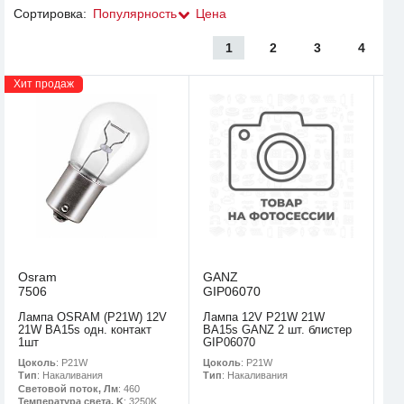
Сортировка:
Популярность
Цена
1
2
3
4
Хит продаж
Osram
GANZ
7506
GIP06070
Лампа OSRAM (P21W) 12V
Лампа 12V P21W 21W
21W BA15s одн. контакт
BA15s GANZ 2 шт. блистер
1шт
GIP06070
Цоколь
: P21W
Цоколь
: P21W
Тип
: Накаливания
Тип
: Накаливания
Световой поток, Лм
: 460
Температура света, K
: 3250K