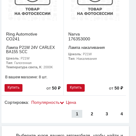
Ring Automotive
Narva
CO241
176353000
Лампа P21W 24V CARLEX
Лампа накаливания
BA155 SCC
Цоколь
: P21W
Цоколь
: P21W
Тип
: Накаливания
Тип
: Галогенная
Температура света, K
: 2000K
В вашем магазине:
8 шт.
Купить
Купить
от
50 ₽
от
50 ₽
Сортировка:
Популярность
Цена
1
2
3
4
Выберите кузов вашего автомобиля, чтобы найти и