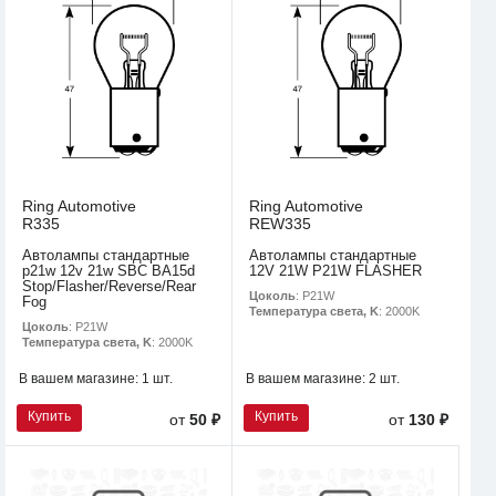
Ring Automotive
Ring Automotive
R335
REW335
Автолампы стандартные
Автолампы стандартные
p21w 12v 21w SBC BA15d
12V 21W P21W FLASHER
Stop/Flasher/Reverse/Rear
Цоколь
: P21W
Fog
Температура света, K
: 2000K
Цоколь
: P21W
Температура света, K
: 2000K
В вашем магазине:
1 шт.
В вашем магазине:
2 шт.
Купить
Купить
от
50 ₽
от
130 ₽