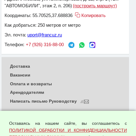
"АВТОМОБИЛИ", этаж 2, п. 206)
(построить маршрут)
Координаты:
55.70525,37.688836
Копировать
Как добраться:
250 метров от метро
Эл. почта:
uport@francuz.ru
Телефон:
+7 (926) 316-88-00
Доставка
Вакансии
Оплата и возвраты
Арендодателям
Написать письмо Руководству
О компании
Политика обработки и конфиденциальности
Оставаясь на нашем сайте, вы соглашаетесь с
персональных данных
ПОЛИТИКОЙ ОБРАБОТКИ И КОНФИДЕНЦИАЛЬНОСТИ