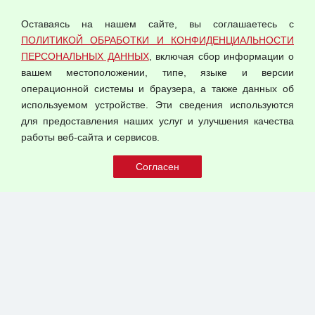
О компании
Политика обработки и конфиденциальности
Оставаясь на нашем сайте, вы соглашаетесь с
персональных данных
ПОЛИТИКОЙ ОБРАБОТКИ И КОНФИДЕНЦИАЛЬНОСТИ
ПЕРСОНАЛЬНЫХ ДАННЫХ
, включая сбор информации о
Согласием на обработку персональных данных
вашем местоположении, типе, языке и версии
Оферта оптовой купли-продажи
операционной системы и браузера, а также данных об
Публичная оферта
используемом устройстве. Эти сведения используются
для предоставления наших услуг и улучшения качества
© 2026 ООО "Феникс"
работы веб-сайта и сервисов.
Все права защищены.