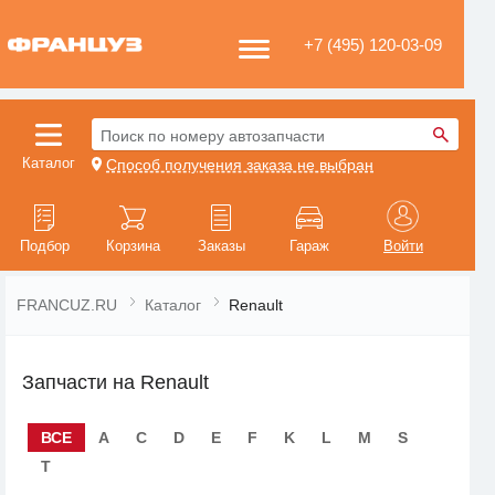
+7 (495) 120-03-09
Поиск по номеру автозапчасти
Каталог
Способ получения заказа не выбран
Подбор
Корзина
Заказы
Гараж
Войти
FRANCUZ.RU
Каталог
Renault
Запчасти на Renault
ВСЕ
A
C
D
E
F
K
L
M
S
T