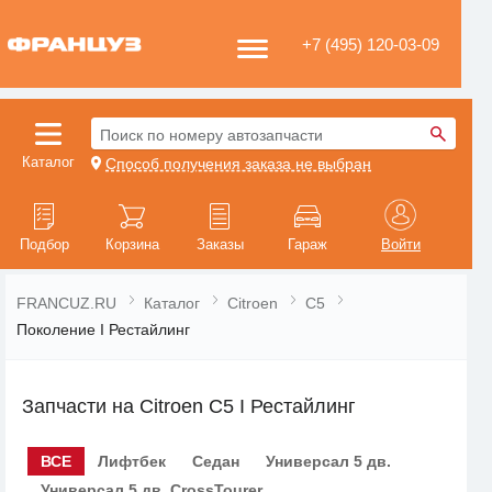
+7 (495) 120-03-09
Поиск по номеру автозапчасти
Каталог
Способ получения заказа не выбран
Подбор
Корзина
Заказы
Гараж
Войти
FRANCUZ.RU
Каталог
Citroen
C5
Поколение I Рестайлинг
Запчасти на Citroen C5 I Рестайлинг
ВСЕ
Лифтбек
Седан
Универсал 5 дв.
Универсал 5 дв. CrossTourer