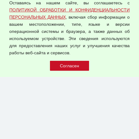
Политика обработки и конфиденциальности
Оставаясь на нашем сайте, вы соглашаетесь с
персональных данных
ПОЛИТИКОЙ ОБРАБОТКИ И КОНФИДЕНЦИАЛЬНОСТИ
ПЕРСОНАЛЬНЫХ ДАННЫХ
, включая сбор информации о
Согласием на обработку персональных данных
вашем местоположении, типе, языке и версии
Оферта оптовой купли-продажи
операционной системы и браузера, а также данных об
Публичная оферта
используемом устройстве. Эти сведения используются
для предоставления наших услуг и улучшения качества
© 2026 ООО "Феникс"
работы веб-сайта и сервисов.
Все права защищены.