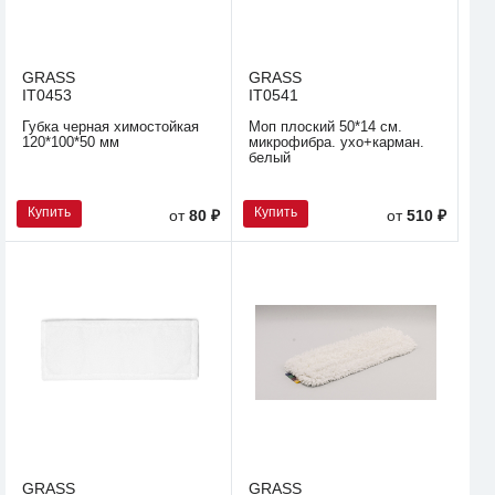
GRASS
GRASS
IT0453
IT0541
Губка черная химостойкая
Моп плоский 50*14 см.
120*100*50 мм
микрофибра. ухо+карман.
белый
Купить
Купить
от
80 ₽
от
510 ₽
GRASS
GRASS