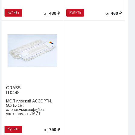
Купить
Купить
от
430 ₽
от
460 ₽
GRASS
IT0448
МОП плоский АССОРТИ.
50х16 см.
хлопок+микрофибра.
ухо+карман. ЛАЙТ
Купить
от
750 ₽