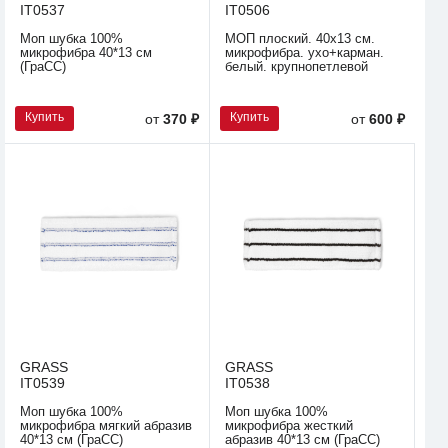
IT0537
IT0506
Моп шубка 100%
МОП плоский. 40х13 см.
микрофибра 40*13 см
микрофибра. ухо+карман.
(ГраСС)
белый. крупнопетлевой
Купить
Купить
от
370 ₽
от
600 ₽
GRASS
GRASS
IT0539
IT0538
Моп шубка 100%
Моп шубка 100%
микрофибра мягкий абразив
микрофибра жесткий
40*13 см (ГраСС)
абразив 40*13 см (ГраСС)