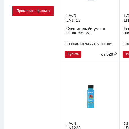
LAVR
LA
LN1412
LN
Очиститель битумных
Ре
пятен. 650 мл
по
В вашем магазине:
> 100 шт.
В в
Купить
К
от
520 ₽
LAVR
G
LN1225
15