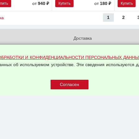
упить
Купить
Купить
от
940 ₽
от
180 ₽
1
2
на
и
Доставка
бработки и конфиденциальности
Вакансии
ых данных
Оплата и возвраты
ОБРАБОТКИ И КОНФИДЕНЦИАЛЬНОСТИ ПЕРСОНАЛЬНЫХ ДАННЫ
на обработку персональных
данных об используемом устройстве. Эти сведения используются д
Арендодателям
Написать письмо Руководству
овой купли-продажи
оферта