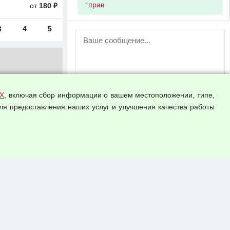
-
прав
от
180 ₽
3
4
5
ВНИМАНИЕ!
Возможность отправлять сообщения
для незарегистрированных
пользователей временно отключена!
Зарегистрируйтесь или войдите в свой
аккаунт.
Х
, включая сбор информации о вашем местоположении, типе,
ля предоставления наших услуг и улучшения качества работы
Прикрепить