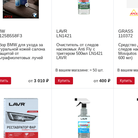
MW
LAVR
GRASS
125B558F3
LN1421
110372
бор BMW для ухода за
Очиститель от следов
Средство 
туральной кожей салона
насекомых Anti Fly с
следов на
защитой от
триггером 500мл LN1421
Mosquitos
ьтрафиолетовых лучей
LAVR
600 мл)
В вашем магазине:
> 50 шт.
В вашем ма
упить
Купить
Купить
от
3 010 ₽
от
400 ₽