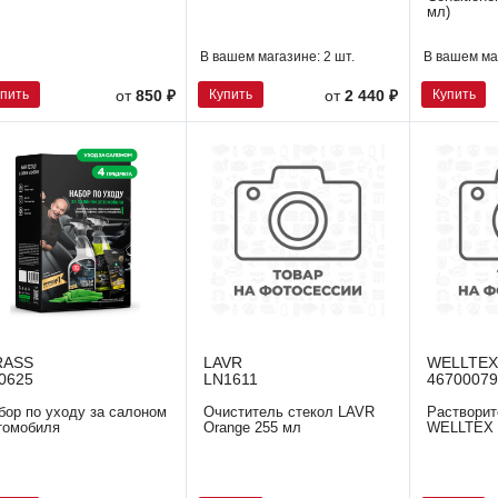
мл)
В вашем магазине:
2 шт.
В вашем ма
упить
Купить
Купить
от
850 ₽
от
2 440 ₽
RASS
LAVR
WELLTEX
0625
LN1611
46700079
бор по уходу за салоном
Очиститель стекол LAVR
Растворите
томобиля
Orange 255 мл
WELLTEX