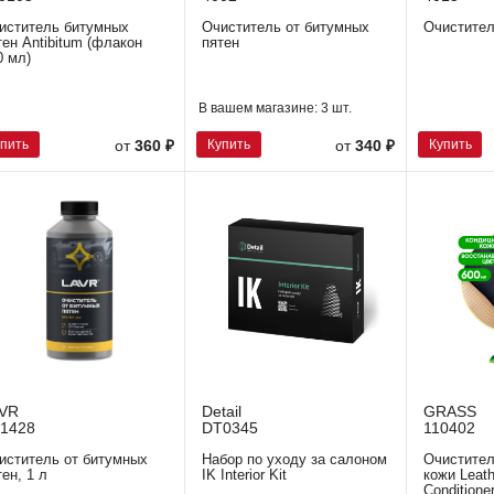
иститель битумных
Очиститель от битумных
Очистител
тен Antibitum (флакон
пятен
0 мл)
В вашем магазине:
3 шт.
упить
Купить
Купить
от
360 ₽
от
340 ₽
VR
Detail
GRASS
1428
DT0345
110402
иститель от битумных
Набор по уходу за салоном
Очистител
тен, 1 л
IK Interior Kit
кожи Leath
Conditione