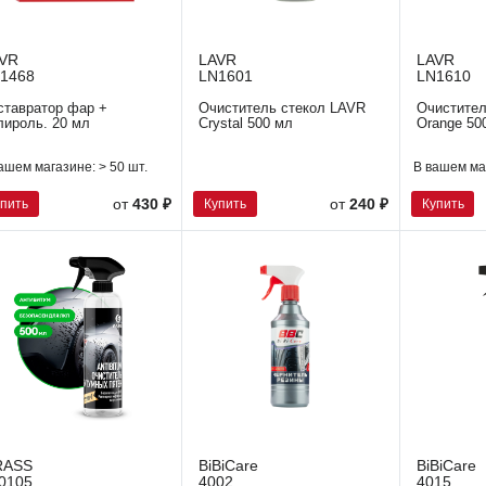
VR
LAVR
LAVR
1468
LN1601
LN1610
ставратор фар +
Очиститель стекол LAVR
Очистител
лироль. 20 мл
Crystal 500 мл
Orange 50
ашем магазине:
> 50 шт.
В вашем ма
упить
Купить
Купить
от
430 ₽
от
240 ₽
RASS
BiBiCare
BiBiCare
0105
4002
4015