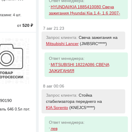
Ответ менеджера:
-
HYUNDAI/KIA 1885410080 Свеча
зажигания Hyundai Kia 1.4- 1.6 2007-
газине:
4 шт.
от
520 ₽
7 авг 21:23
Запрос клиента:
Свеча зажигания на
Mitsubishi Lancer
(JMBSRC*****)
Ответ менеджера:
-
MITSUBISHI 1822A086 СВЕЧА
ЗАЖИГАНИЯ
8 авг 00:06
Запрос клиента:
Стойка
90190
стабилизатора переднего на
KIA Sorento
(KNEJC5*****)
ль 646 0.5л пэт.
Ответ менеджера:
-
лев