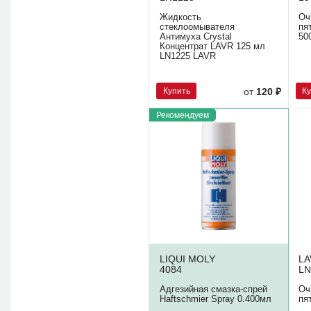
Жидкость
Оч
стеклоомывателя
пя
Антимуха Crystal
50
Концентрат LAVR 125 мл
LN1225 LAVR
Купить
К
от
120 ₽
Рекомендуем
LIQUI MOLY
LA
4084
LN
Адгезийная смазка-спрей
Оч
Haftschmier Spray 0.400мл
пя