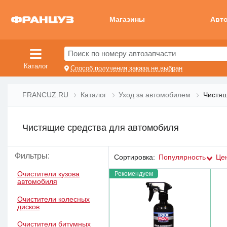
Магазины
Авт
Поиск по номеру автозапчасти
Каталог
Способ получения заказа не выбран
FRANCUZ.RU
Каталог
Уход за автомобилем
Чистящ
Чистящие средства для автомобиля
Фильтры:
Сортировка:
Популярность
Це
Рекомендуем
Очистители кузова
автомобиля
Очистители колесных
дисков
Очистители битумных