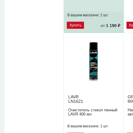
В вашем магазине:
2 шт.
Купить
К
от
1 190 ₽
LAVR
G
LN1621
80
Очиститель стекол пенный
На
LAVR 400 мл
ав
В вашем магазине:
1 шт.