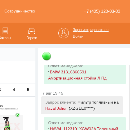
Ответ менеджера:
-
FORD 2472588 Ступица передняя
+7 (495) 120-03-09
Сотрудничество
(ремк-т болты. гайка) Tr14- FWD
Зарегистрироваться
7 авг 19:12
Войти
Заказы
Гараж
Запрос клиента:
Амортизатор
передний левый на
BMW 5
(WBAJF1*****)
Ответ менеджера:
-
BMW 31316866591
Амортизационная стойка Л Пд
3
4
5
7 авг 19:45
Запрос клиента:
Фильтр топливный на
Haval Jolion
(XZGEE0*****)
Ответ менеджера:
-
HAVAL 1123101XGW02A Топливный