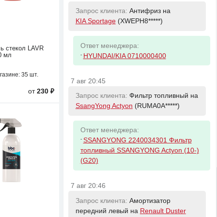
Запрос клиента:
Антифриз на
KIA Sportage
(XWEPH8*****)
Ответ менеджера:
ь стекол LAVR
0 мл
-
HYUNDAI/KIA 0710000400
газине:
35 шт.
7 авг 20:45
от
230 ₽
Запрос клиента:
Фильтр топливный на
SsangYong Actyon
(RUMA0A*****)
Ответ менеджера:
-
SSANGYONG 2240034301 Фильтр
топливный SSANGYONG Actyon (10-)
(G20)
7 авг 20:46
Запрос клиента:
Амортизатор
передний левый на
Renault Duster