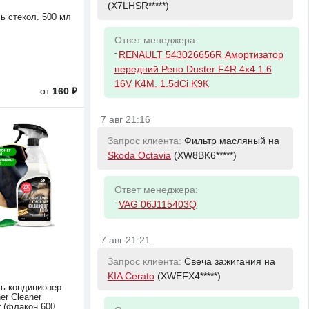
(X7LHSR*****)
ь стекол. 500 мл
Ответ менеджера:
-
RENAULT 543026656R Амортизатор
передний Рено Duster F4R 4x4.1.6
16V K4M. 1.5dCi K9K
от
160 ₽
7 авг 21:16
Запрос клиента:
Фильтр масляный на
Skoda Octavia
(XW8BK6*****)
Ответ менеджера:
-
VAG 06J115403Q
7 авг 21:21
Запрос клиента:
Свеча зажигания на
KIA Cerato
(XWEFX4*****)
ь-кондиционер
er Cleaner
r (флакон 600