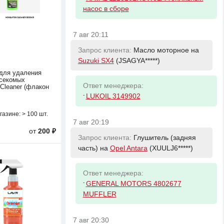
насос в сборе
7 авг 20:11
Запрос клиента:
Масло моторное на
Suzuki SX4
(JSAGYA*****)
для удаления
секомых
Ответ менеджера:
 Cleaner (флакон
-
LUKOIL 3149902
газине:
> 100 шт.
7 авг 20:19
от
200 ₽
Запрос клиента:
Глушитель (задняя
часть) на
Opel Antara
(XUULJ6*****)
Ответ менеджера:
-
GENERAL MOTORS 4802677
MUFFLER
7 авг 20:30