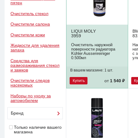
пятен
Очиститель стекол
Очистители салона
LIQUI MOLY
B
Очистители кожи
3959
83
Очиститель наружной
На
Жидкости для удаления
поверхности радиатора
на
запаха
Kühler Aussenreiniger
с 
0.500мл
ул
Средства для
размораживания стекол
и замков
В вашем магазине:
1 шт.
Очистители следов
Купить
К
от
1 540 ₽
насекомых
Наборы по уходу за
автомобилем
Бренд
Только наличие вашего
магазина