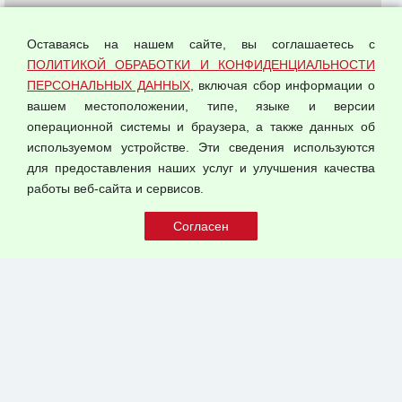
О компании
Политика обработки и конфиденциальности
Оставаясь на нашем сайте, вы соглашаетесь с
персональных данных
ПОЛИТИКОЙ ОБРАБОТКИ И КОНФИДЕНЦИАЛЬНОСТИ
ПЕРСОНАЛЬНЫХ ДАННЫХ
, включая сбор информации о
Согласием на обработку персональных данных
вашем местоположении, типе, языке и версии
Оферта оптовой купли-продажи
операционной системы и браузера, а также данных об
Публичная оферта
используемом устройстве. Эти сведения используются
для предоставления наших услуг и улучшения качества
© 2026 ООО "Феникс"
работы веб-сайта и сервисов.
Все права защищены.