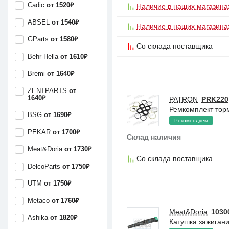
Cadic
от 1520₽
Наличие в наших магазина
ABSEL
от 1540₽
Наличие в наших магазина
GParts
от 1580₽
Со склада поставщика
Behr-Hella
от 1610₽
Bremi
от 1640₽
ZENTPARTS
от
1640₽
PATRON
PRK220
Ремкомплект торм
BSG
от 1690₽
Рекомендуем
PEKAR
от 1700₽
Склад наличия
Meat&Doria
от 1730₽
Со склада поставщика
DelcoParts
от 1750₽
UTM
от 1750₽
Metaco
от 1760₽
Meat&Doria
1030
Ashika
от 1820₽
Катушка зажигани