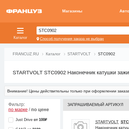
Магазины
Авт
STC0902
Каталог
Способ получения заказа не выбран
FRANCUZ.RU
Каталог
STARTVOLT
STC0902
STARTVOLT STC0902 Наконечник катушки зажиган
Внимание! Цены действительны только при оформлении заказа
Фильтр:
ЗАПРАШИВАЕМЫЙ АРТИКУЛ
по марке
/
по цене
Just Drive
от 100₽
STARTVOLT
STC
Наконечник катушк