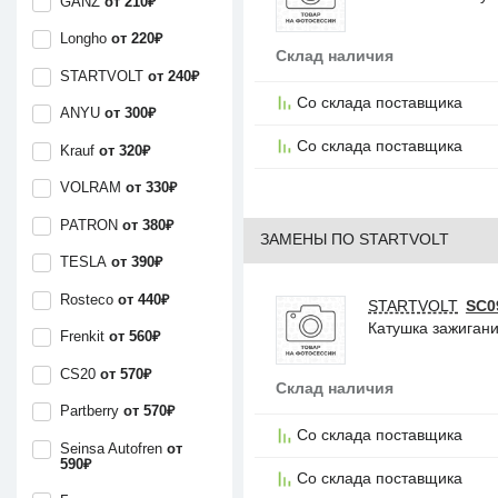
GANZ
от 210₽
Longho
от 220₽
Склад наличия
STARTVOLT
от 240₽
Со склада поставщика
ANYU
от 300₽
Со склада поставщика
Krauf
от 320₽
VOLRAM
от 330₽
PATRON
от 380₽
ЗАМЕНЫ ПО STARTVOLT
TESLA
от 390₽
Rosteco
от 440₽
STARTVOLT
SC0
Катушка зажиган
Frenkit
от 560₽
CS20
от 570₽
Склад наличия
Partberry
от 570₽
Со склада поставщика
Seinsa Autofren
от
590₽
Со склада поставщика