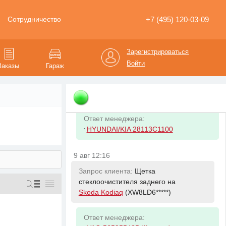
+7 (495) 120-03-09
Сотрудничество
Ответ менеджера:
-
VAG 6R0615301D Диск торм. пер.
288x25
Зарегистрироваться
Войти
Заказы
Гараж
9 авг 12:01
Запрос клиента:
Фильтр воздушный
на
KIA Optima
(KNAGT4*****)
Ответ менеджера:
-
HYUNDAI/KIA 28113C1100
9 авг 12:16
Запрос клиента:
Щетка
стеклоочистителя заднего на
Skoda Kodiaq
(XW8LD6*****)
Ответ менеджера: