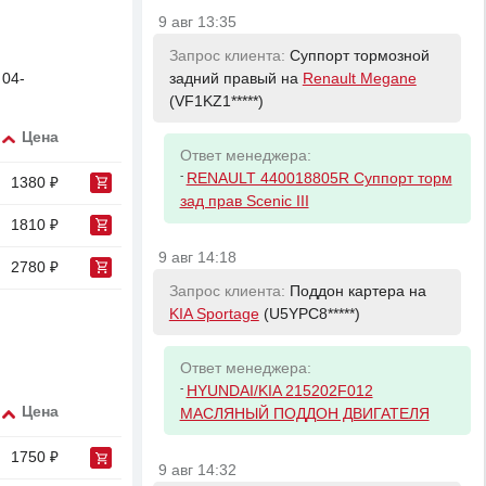
9 авг 13:35
Запрос клиента:
Суппорт тормозной
 04-
задний правый на
Renault Megane
(VF1KZ1*****)
Цена
Ответ менеджера:
-
RENAULT 440018805R Суппорт торм
1380 ₽
зад прав Scenic III
1810 ₽
9 авг 14:18
2780 ₽
Запрос клиента:
Поддон картера на
KIA Sportage
(U5YPC8*****)
Ответ менеджера:
-
HYUNDAI/KIA 215202F012
Цена
МАСЛЯНЫЙ ПОДДОН ДВИГАТЕЛЯ
1750 ₽
9 авг 14:32