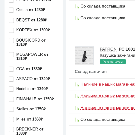
Со склада поставщика
Ossca
от 1230₽
Со склада поставщика
DEQST
от 1280₽
KORTEX
от 1300₽
BOUGICORD
от
1310₽
PATRON
PCI100
MEGAPOWER
от
Катушка зажигани
1310₽
Рекомендуем
CGA
от 1330₽
Склад наличия
ASPACO
от 1340₽
Наличие в наших магазина
Narichin
от 1340₽
Наличие в наших магазина
FINWHALE
от 1350₽
Наличие в наших магазина
Stellox
от 1350₽
Miles
от 1360₽
Со склада поставщика
BRECKNER
от
1380₽