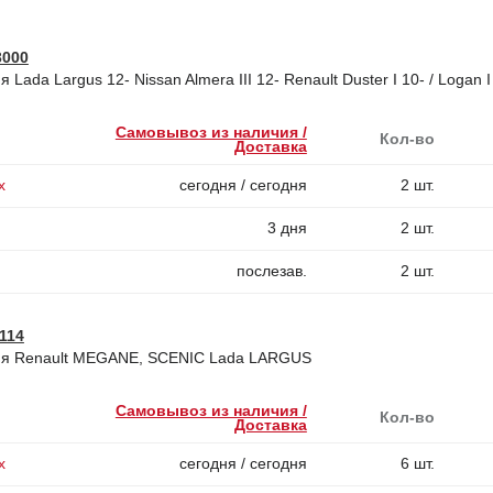
3000
 Lada Largus 12- Nissan Almera III 12- Renault Duster I 10- / Logan I
Самовывоз из наличия /
Кол-во
Доставка
х
сегодня / сегодня
2 шт.
3 дня
2 шт.
послезав.
2 шт.
114
ия Renault MEGANE, SCENIC Lada LARGUS
Самовывоз из наличия /
Кол-во
Доставка
х
сегодня / сегодня
6 шт.