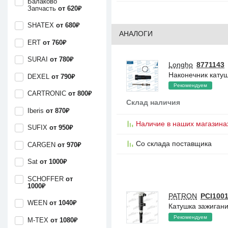
Балаково
Запчасть
от 620₽
SHATEX
от 680₽
АНАЛОГИ
ERT
от 760₽
SURAI
от 780₽
Longho
8771143
Наконечник катушк
DEXEL
от 790₽
Рекомендуем
CARTRONIC
от 800₽
Склад наличия
Iberis
от 870₽
Наличие в наших магазина
SUFIX
от 950₽
Со склада поставщика
CARGEN
от 970₽
Sat
от 1000₽
SCHOFFER
от
1000₽
PATRON
PCI100
WEEN
от 1040₽
Катушка зажигани
Рекомендуем
M-TEX
от 1080₽