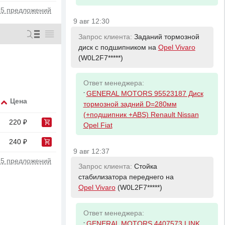
 5 предложений
9 авг 12:30
Запрос клиента:
Заданий тормозной
диск с подшипником на
Opel Vivaro
(W0L2F7*****)
Ответ менеджера:
-
GENERAL MOTORS 95523187 Диск
Цена
тормозной задний D=280мм
(+подшипник +ABS) Renault Nissan
220 ₽
Opel Fiat
240 ₽
9 авг 12:37
 5 предложений
Запрос клиента:
Стойка
стабилизатора переднего на
Opel Vivaro
(W0L2F7*****)
Ответ менеджера:
-
GENERAL MOTORS 4407573 LINK