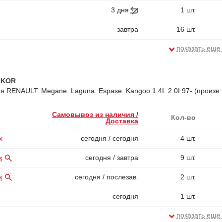
3 дня
1 шт.
завтра
16 шт.
показать еще
1KOR
я RENAULT: Megane. Laguna. Espase. Kangoo 1.4I. 2.0I 97- (произв
Самовывоз из наличия /
Кол-во
Доставка
х
сегодня / сегодня
4 шт.
х
сегодня / завтра
9 шт.
х
сегодня / послезав.
2 шт.
сегодня
1 шт.
показать еще