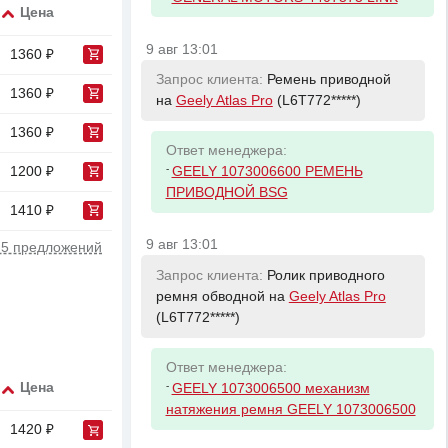
Цена
9 авг 13:01
1360 ₽
Запрос клиента:
Ремень приводной
1360 ₽
на
Geely Atlas Pro
(L6T772*****)
1360 ₽
Ответ менеджера:
-
1200 ₽
GEELY 1073006600 РЕМЕНЬ
ПРИВОДНОЙ BSG
1410 ₽
9 авг 13:01
 5 предложений
Запрос клиента:
Ролик приводного
ремня обводной на
Geely Atlas Pro
(L6T772*****)
Ответ менеджера:
-
Цена
GEELY 1073006500 механизм
натяжения ремня GEELY 1073006500
1420 ₽