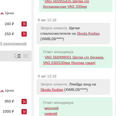
-
VAG 565955425 Щетка с/о
бескаркасная VAG 330мм
Цена
9 авг 12:16
240 ₽
Запрос клиента:
Щетки
стеклоочистителя на
Skoda Kodiaq
250 ₽
(XW8LD6*****)
 5 предложений
Ответ менеджера:
-
VAG 566998001 Щетки с/о бескарк.
VAG 630/530мм (Кнопка узкая)
9 авг 12:16
Запрос клиента:
Лямбда зонд на
Skoda Kodiaq
(XW8LD6*****)
Цена
950 ₽
Ответ менеджера:
-
верхний
1000 ₽
-
нижний