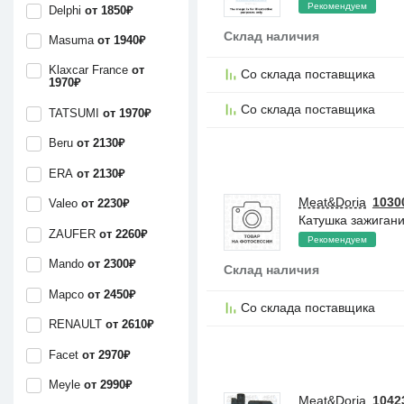
Рекомендуем
Delphi
от 1850₽
Склад наличия
Masuma
от 1940₽
Klaxcar France
от
Со склада поставщика
1970₽
Со склада поставщика
TATSUMI
от 1970₽
Beru
от 2130₽
ERA
от 2130₽
Meat&Doria
1030
Valeo
от 2230₽
Катушка зажигани
ZAUFER
от 2260₽
Рекомендуем
Mando
от 2300₽
Склад наличия
Mapco
от 2450₽
Со склада поставщика
RENAULT
от 2610₽
Facet
от 2970₽
Meyle
от 2990₽
Meat&Doria
1042