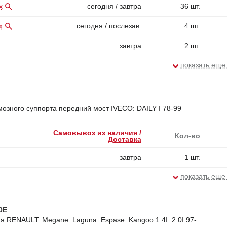
х
сегодня / завтра
36 шт.
х
сегодня / послезав.
4 шт.
завтра
2 шт.
показать еще
озного суппорта передний мост IVECO: DAILY I 78-99
Самовывоз из наличия /
Кол-во
Доставка
завтра
1 шт.
показать еще
0E
я RENAULT: Megane. Laguna. Espase. Kangoo 1.4I. 2.0I 97-