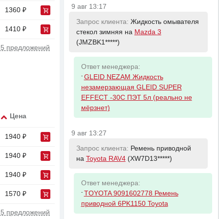
9 авг 13:17
1360 ₽
Запрос клиента:
Жидкость омывателя
1410 ₽
стекол зимняя на
Mazda 3
(JMZBK1*****)
 5 предложений
Ответ менеджера:
-
GLEID NEZAM Жидкость
незамерзающая GLEID SUPER
EFFECT -30С ПЭТ 5л (реально не
мёрзнет)
Цена
9 авг 13:27
1940 ₽
Запрос клиента:
Ремень приводной
1940 ₽
на
Toyota RAV4
(XW7D13*****)
1940 ₽
Ответ менеджера:
-
TOYOTA 9091602778 Ремень
1570 ₽
приводной 6PK1150 Toyota
 5 предложений