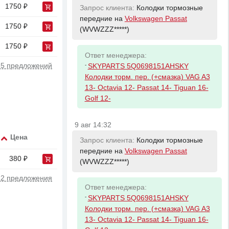
1750 ₽
Запрос клиента:
Колодки тормозные
передние на
Volkswagen Passat
1750 ₽
(WVWZZZ*****)
1750 ₽
Ответ менеджера:
-
 5 предложений
SKYPARTS 5Q0698151AHSKY
Колодки торм. пер. (+смазка) VAG A3
13- Octavia 12- Passat 14- Tiguan 16-
Golf 12-
9 авг 14:32
Цена
Запрос клиента:
Колодки тормозные
передние на
Volkswagen Passat
380 ₽
(WVWZZZ*****)
 2 предложения
Ответ менеджера:
-
SKYPARTS 5Q0698151AHSKY
Колодки торм. пер. (+смазка) VAG A3
13- Octavia 12- Passat 14- Tiguan 16-