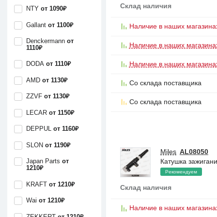
Склад наличия
NTY
от 1090₽
Gallant
от 1100₽
Наличие в наших магазина
Denckermann
от
Наличие в наших магазина
1110₽
Наличие в наших магазина
DODA
от 1110₽
AMD
от 1130₽
Со склада поставщика
ZZVF
от 1130₽
Со склада поставщика
LECAR
от 1150₽
DEPPUL
от 1160₽
SLON
от 1190₽
Miles
AL08050
Катушка зажига
Japan Parts
от
1210₽
Рекомендуем
KRAFT
от 1210₽
Склад наличия
Wai
от 1210₽
Наличие в наших магазина
ZEKKERT
от 1210₽