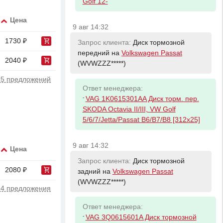
Golf 12-
Цена
9 авг 14:32
1730 ₽
Запрос клиента:
Диск тормозной
передний на
Volkswagen Passat
2040 ₽
(WVWZZZ*****)
 5 предложений
Ответ менеджера:
-
VAG 1K0615301AA Диск торм. пер.
SKODA Octavia II/III, VW Golf
5/6/7/Jetta/Passat B6/B7/B8 [312x25]
9 авг 14:32
Цена
Запрос клиента:
Диск тормозной
2080 ₽
задний на
Volkswagen Passat
(WVWZZZ*****)
 4 предложения
Ответ менеджера:
-
VAG 3Q0615601A Диск тормозной