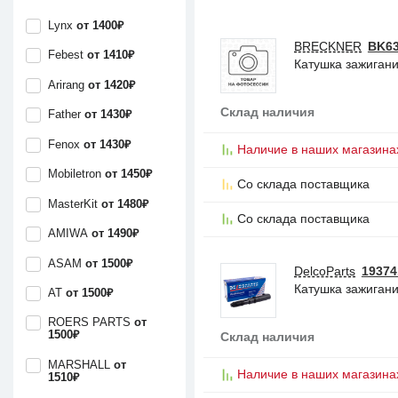
Lynx
от 1400₽
BRECKNER
BK6
Febest
от 1410₽
Катушка зажигания
Arirang
от 1420₽
Склад наличия
Father
от 1430₽
Fenox
от 1430₽
Наличие в наших магазина
Mobiletron
от 1450₽
Со склада поставщика
MasterKit
от 1480₽
Со склада поставщика
AMIWA
от 1490₽
ASAM
от 1500₽
DelcoParts
19374
Катушка зажиган
AT
от 1500₽
ROERS PARTS
от
1500₽
Склад наличия
MARSHALL
от
Наличие в наших магазина
1510₽