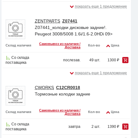
показать еще 1 предложение
ZENTPARTS
Z07441
Z07441_колодки дисковые задние!.
Peugeot 3008/5008 1.6i/1.6-2.0HDi 09>
Самовывоз из наличия /
Склад наличия
Кол-во
Цена
Доставка
Со склада
послезав.
49 шт.
1300 ₽
поставщика
показать еще 1 предложение
CWORKS
C12CR0018
Тормозные колодки задние
Самовывоз из наличия /
Склад наличия
Кол-во
Цена
Доставка
Со склада
завтра
2 шт.
1390 ₽
поставщика