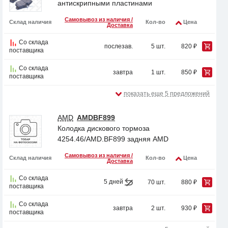
антискрипными пластинами
Самовывоз из наличия /
Склад наличия
Кол-во
Цена
Доставка
Со склада
послезав.
5 шт.
820 ₽
поставщика
Со склада
завтра
1 шт.
850 ₽
поставщика
показать еще 5 предложений
AMD
AMDBF899
Колодка дискового тормоза
4254.46/AMD.BF899 задняя AMD
Самовывоз из наличия /
Склад наличия
Кол-во
Цена
Доставка
Со склада
5 дней
70 шт.
880 ₽
поставщика
Со склада
завтра
2 шт.
930 ₽
поставщика