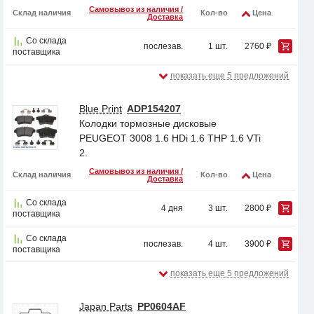
Самовывоз из наличия /
Склад наличия
Кол-во
Цена
Доставка
Со склада
послезав.
1 шт.
2760 ₽
поставщика
показать еще 5 предложений
Blue Print
ADP154207
Колодки тормозные дисковые
PEUGEOT 3008 1.6 HDi 1.6 THP 1.6 VTi
2.
Самовывоз из наличия /
Склад наличия
Кол-во
Цена
Доставка
Со склада
4 дня
3 шт.
2800 ₽
поставщика
Со склада
послезав.
4 шт.
3900 ₽
поставщика
показать еще 5 предложений
Japan Parts
PP0604AF