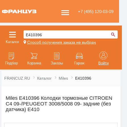
+7 (495) 120-03-09
E410396
Каталог
Способ получения заказа не выбран
Подбор
Корзина
Заказы
Гараж
Войти
FRANCUZ.RU
Каталог
Miles
E410396
Miles E410396 Колодки тормозные CITROEN
C4 09-/PEUGEOT 3008/5008 09- задние (без
датчика) E410