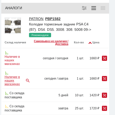
АНАЛОГИ
PATRON
PBP1582
Колодки тормозные задние PSA C4
(B7). DS4. DS5. 3008. 308. 5008 09->
Рекомендуем
Самовывоз из наличия /
Склад наличия
Кол-во
Цена
Доставка
Наличие в
сегодня / сегодня
1 шт.
1660 ₽
наших
магазинах
Наличие в
сегодня / завтра
1 шт.
1660 ₽
наших
магазинах
Со склада
5 дней
10 шт.
1420 ₽
поставщика
Со склада
завтра
25 шт.
1720 ₽
поставщика