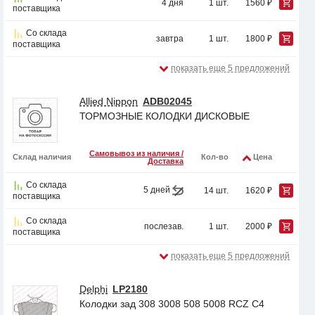
4 дня
1 шт.
1560 ₽
поставщика
Со склада
завтра
1 шт.
1800 ₽
поставщика
показать еще 5 предложений
Allied Nippon
ADB02045
ТОРМОЗНЫЕ КОЛОДКИ ДИСКОВЫЕ
Самовывоз из наличия /
Склад наличия
Кол-во
Цена
Доставка
Со склада
5 дней
14 шт.
1620 ₽
поставщика
Со склада
послезав.
1 шт.
2000 ₽
поставщика
показать еще 5 предложений
Delphi
LP2180
Колодки зад 308 3008 508 5008 RCZ C4