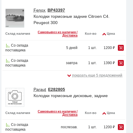
Fenox
BP43397
Колодки тормозные задние Citroen C4.
Peugeot 300
Самовывоз из наличия /
Склад наличия
Кол-во
Цена
Доставка
Со склада
5 дней
1 шт.
1200 ₽
поставщика
Со склада
завтра
1 шт.
1390 ₽
поставщика
показать еще 5 предложений
Paraut
E282805
Колодки тормозные дисковые, задние
Самовывоз из наличия /
Склад наличия
Кол-во
Цена
Доставка
Со склада
послезав.
1 шт.
1200 ₽
поставщика