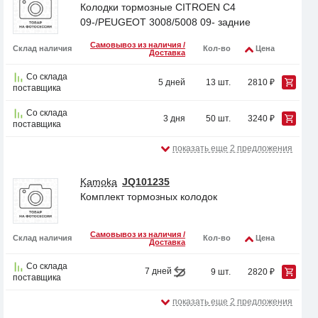
Колодки тормозные CITROEN C4
09-/PEUGEOT 3008/5008 09- задние
Самовывоз из наличия /
Склад наличия
Кол-во
Цена
Доставка
Со склада
5 дней
13 шт.
2810 ₽
поставщика
Со склада
3 дня
50 шт.
3240 ₽
поставщика
показать еще 2 предложения
Kamoka
JQ101235
Комплект тормозных колодок
Самовывоз из наличия /
Склад наличия
Кол-во
Цена
Доставка
Со склада
7 дней
9 шт.
2820 ₽
поставщика
показать еще 2 предложения