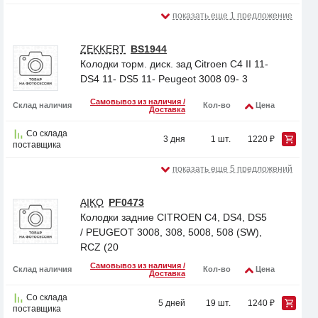
показать еще 1 предложение
ZEKKERT
BS1944
Колодки торм. диск. зад Citroen C4 II 11-
DS4 11- DS5 11- Peugeot 3008 09- 3
Самовывоз из наличия /
Склад наличия
Кол-во
Цена
Доставка
Со склада
3 дня
1 шт.
1220 ₽
поставщика
показать еще 5 предложений
AIKO
PF0473
Колодки задние CITROEN C4, DS4, DS5
/ PEUGEOT 3008, 308, 5008, 508 (SW),
RCZ (20
Самовывоз из наличия /
Склад наличия
Кол-во
Цена
Доставка
Со склада
5 дней
19 шт.
1240 ₽
поставщика