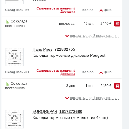
Самовывоз из наличия /
Склад наличия
Кол-во
Цена
Доставка
Со склада
послезав.
49 шт.
2440 ₽
поставщика
показать еще 2 предложения
Hans Pries
722832755
Колодки тормозные дисковые Peugeot
Самовывоз из наличия /
Склад наличия
Кол-во
Цена
Доставка
Со склада
3 дня
1 шт.
2450 ₽
поставщика
показать еще 1 предложение
EUROREPAR
1617272680
Колодки тормозные (комплект из 4х шт)