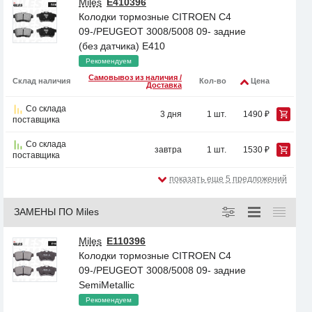
Miles
E410396
Колодки тормозные CITROEN C4
09-/PEUGEOT 3008/5008 09- задние
(без датчика) E410
Рекомендуем
Самовывоз из наличия /
Склад наличия
Кол-во
Цена
Доставка
Со склада
3 дня
1 шт.
1490 ₽
поставщика
Со склада
завтра
1 шт.
1530 ₽
поставщика
показать еще 5 предложений
ЗАМЕНЫ ПО Miles
Miles
E110396
Колодки тормозные CITROEN C4
09-/PEUGEOT 3008/5008 09- задние
SemiMetallic
Рекомендуем