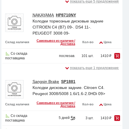
показать еще 5 предложений
NAKAYAMA
HP8710NY
Колодки тормозные дисковые задние
CITROEN C4 (B7) 09-. DS4 11-.
PEUGEOT 3008 09-
Самовывоз из наличия /
Склад наличия
Кол-во
Цена
Доставка
Со склада
послезав.
101 шт.
1410 ₽
поставщика
показать еще 1 предложение
Sangsin Brake
SP1881
Колодки дисковые задние. Citroen C4.
Peugeot 3008/5008 1.6i/1.6-2.0HDi 09>
Самовывоз из наличия /
Склад наличия
Кол-во
Цена
Доставка
Со склада
5 дней
3 шт.
1410 ₽
поставщика