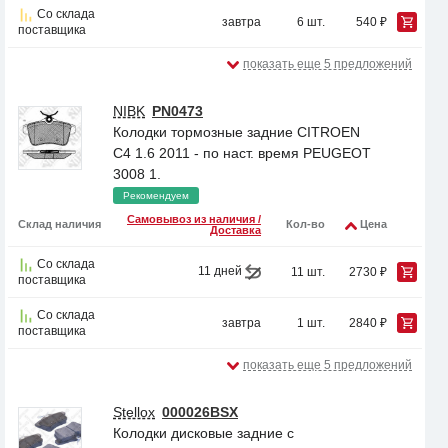
Со склада
завтра
6 шт.
540 ₽
поставщика
показать еще 5 предложений
NIBK
PN0473
Колодки тормозные задние CITROEN
C4 1.6 2011 - по наст. время PEUGEOT
3008 1.
Рекомендуем
Самовывоз из наличия /
Склад наличия
Кол-во
Цена
Доставка
Со склада
11 дней
11 шт.
2730 ₽
поставщика
Со склада
завтра
1 шт.
2840 ₽
поставщика
показать еще 5 предложений
Stellox
000026BSX
Колодки дисковые задние с