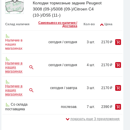
Колодки тормозные задние Peugeot
3008 (09-)/5008 (09-)/Citroen C4
(10-)/DS5 (11-)
Самовывоз из наличия /
Склад наличия
Кол-во
Цена
Доставка
Наличие в
сегодня / сегодня
3 шт.
2170 ₽
наших
магазинах
Наличие в
сегодня / сегодня
4 шт.
2170 ₽
наших
магазинах
Наличие в
сегодня / завтра
3 шт.
2170 ₽
наших
магазинах
Со склада
послезав.
7 шт.
2390 ₽
поставщика
показать еще 3 предложения