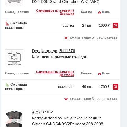
DS4 DS5 Grand Cherokee WK1 WK2
Самовывоз из наличия /
Склад наличия
Кол-во
Цена
Доставка
Со склада
завтра
27 шт.
1690 ₽
поставщика
показать еще 5 предложений
Denckermann
B111276
Комплект тормозных колодок
Самовывоз из наличия /
Склад наличия
Кол-во
Цена
Доставка
Со склада
послезав.
49 шт.
1760 ₽
поставщика
показать еще 3 предложения
ABS
37762
Колодки тормозные дисковые задние
Citroen C4/DS4/DS5/Peugeot 308 3008