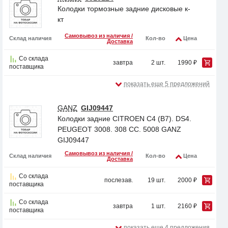
Колодки тормозные задние дисковые к-
кт
Самовывоз из наличия /
Склад наличия
Кол-во
Цена
Доставка
Со склада
завтра
2 шт.
1990 ₽
поставщика
показать еще 5 предложений
GANZ
GIJ09447
Колодки задние CITROEN C4 (B7). DS4.
PEUGEOT 3008. 308 CC. 5008 GANZ
GIJ09447
Самовывоз из наличия /
Склад наличия
Кол-во
Цена
Доставка
Со склада
послезав.
19 шт.
2000 ₽
поставщика
Со склада
завтра
1 шт.
2160 ₽
поставщика
показать еще 4 предложения