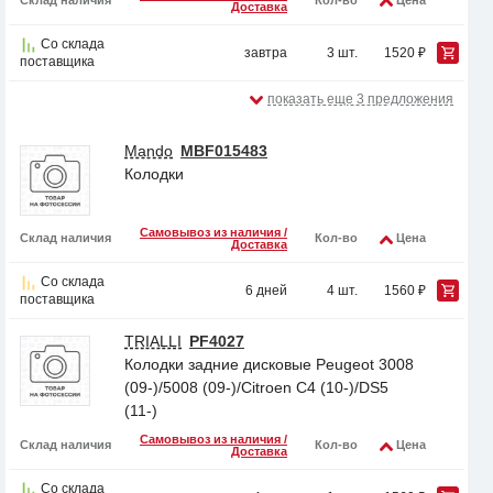
Склад наличия
Кол-во
Цена
Доставка
Со склада
завтра
3 шт.
1520 ₽
поставщика
показать еще 3 предложения
Mando
MBF015483
Колодки
Самовывоз из наличия /
Склад наличия
Кол-во
Цена
Доставка
Со склада
6 дней
4 шт.
1560 ₽
поставщика
TRIALLI
PF4027
Колодки задние дисковые Peugeot 3008
(09-)/5008 (09-)/Citroen C4 (10-)/DS5
(11-)
Самовывоз из наличия /
Склад наличия
Кол-во
Цена
Доставка
Со склада