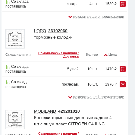
Со склада
завтра
4 шт.
1530 ₽
поставщика
показать еще 5 предложений
LORO
23102060
тормозные колодки
Самовывоз из наличия /
Склад наличия
Кол-во
Цена
Доставка
Со склада
5 дней
10 шт.
1470 ₽
поставщика
Со склада
послезав.
10 шт.
1970 ₽
поставщика
показать еще 1 предложение
MOBILAND
429201010
Колодки тормозные дисковые задние 4
шт с пшум пласт CITROEN C4 II NC
Самовывоз из наличия /