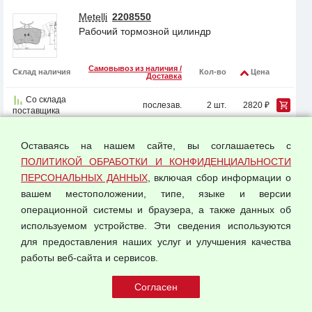
Metelli
2208550
Рабочий тормозной цилиндр
Самовывоз из наличия /
Склад наличия
Кол-во
Цена
Доставка
Со склада
послезав.
2 шт.
2820 ₽
поставщика
показать еще 2 предложения
Оставаясь на нашем сайте, вы соглашаетесь с
ПОЛИТИКОЙ ОБРАБОТКИ И КОНФИДЕНЦИАЛЬНОСТИ
TRW
GDB1828
ПЕРСОНАЛЬНЫХ ДАННЫХ
, включая сбор информации о
Колодки зад 308 3008 508 5008 RCZ C4
вашем местоположении, типе, языке и версии
DS4 DS5 Grand Cherokee WK1 WK2
операционной системы и браузера, а также данных об
Самовывоз из наличия /
Склад наличия
Кол-во
Цена
используемом устройстве. Эти сведения используются
Доставка
для предоставления наших услуг и улучшения качества
Со склада
послезав.
1 шт.
3050 ₽
работы веб-сайта и сервисов.
поставщика
показать еще 5 предложений