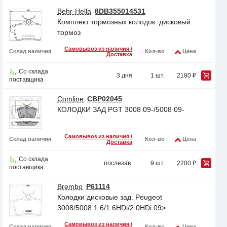
Behr-Hella
8DB355014531
Комплект тормозных колодок. дисковый
тормоз
Самовывоз из наличия /
Склад наличия
Кол-во
Цена
Доставка
Со склада
3 дня
1 шт.
2180 ₽
поставщика
Comline
CBP02045
КОЛОДКИ ЗАД PGT 3008 09-/5008 09-
Самовывоз из наличия /
Склад наличия
Кол-во
Цена
Доставка
Со склада
послезав.
9 шт.
2200 ₽
поставщика
Brembo
P61114
Колодки дисковые зад. Peugeot
3008/5008 1.6/1.6HDi/2.0HDi 09>
Самовывоз из наличия /
Склад наличия
Кол-во
Цена