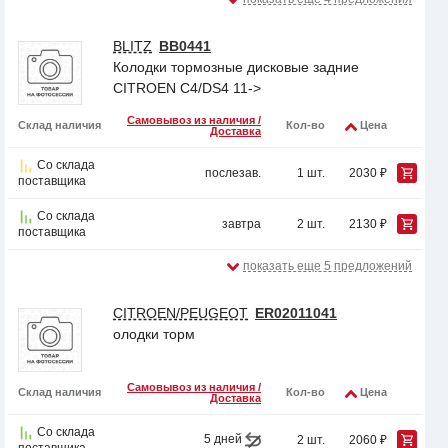
BLITZ
BB0441
Колодки тормозные дисковые задние
CITROEN C4/DS4 11->
Самовывоз из наличия /
Склад наличия
Кол-во
Цена
Доставка
Со склада
послезав.
1 шт.
2030 ₽
поставщика
Со склада
завтра
2 шт.
2130 ₽
поставщика
показать еще 5 предложений
CITROEN/PEUGEOT
ER02011041
олодки торм
Самовывоз из наличия /
Склад наличия
Кол-во
Цена
Доставка
Со склада
5 дней
2 шт.
2060 ₽