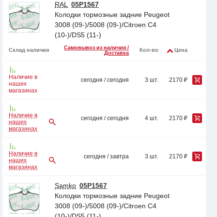
RAL
05P1567
Колодки тормозные задние Peugeot
3008 (09-)/5008 (09-)/Citroen C4
(10-)/DS5 (11-)
Самовывоз из наличия /
Склад наличия
Кол-во
Цена
Доставка
Наличие в
сегодня / сегодня
3 шт.
2170 ₽
наших
магазинах
Наличие в
сегодня / сегодня
4 шт.
2170 ₽
наших
магазинах
Наличие в
сегодня / завтра
3 шт.
2170 ₽
наших
магазинах
Samko
05P1567
Колодки тормозные задние Peugeot
3008 (09-)/5008 (09-)/Citroen C4
(10-)/DS5 (11-)