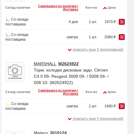
Самовывоз из наличия /
Склад наличия
Кол-во
Цена
Доставка
Со склада
4 дня
1 шт.
1970 ₽
поставщика
Со склада
завтра
1 шт.
2080 ₽
поставщика
показать еще 5 предложений
MARSHALL
M2624922
Торм. колодки дисковые задн. Citroen
C4 II 09- Peugeot 3008 09- / 5008 09- /
508 10- (M2624922)
Самовывоз из наличия /
Склад наличия
Кол-во
Цена
Доставка
Со склада
завтра
1 шт.
1990 ₽
поставщика
показать еще 5 предложений
Metaco
3010124