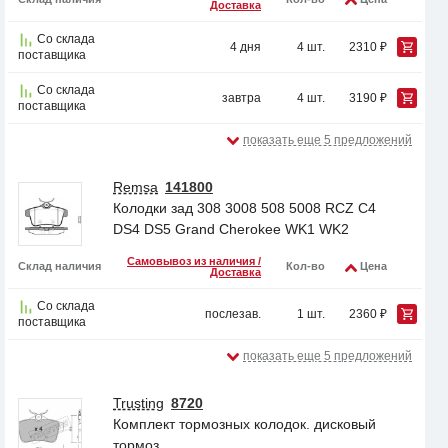
Доставка
Со склада
4 дня
4 шт.
2310 ₽
поставщика
Со склада
завтра
4 шт.
3190 ₽
поставщика
показать еще 5 предложений
Remsa
141800
Колодки зад 308 3008 508 5008 RCZ C4
DS4 DS5 Grand Cherokee WK1 WK2
Самовывоз из наличия /
Склад наличия
Кол-во
Цена
Доставка
Со склада
послезав.
1 шт.
2360 ₽
поставщика
показать еще 5 предложений
Trusting
8720
Комплект тормозных колодок. дисковый
тормоз