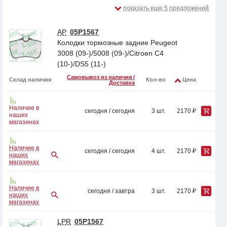
показать еще 5 предложений
AP
05P1567
Колодки тормозные задние Peugeot
3008 (09-)/5008 (09-)/Citroen C4
(10-)/DS5 (11-)
Самовывоз из наличия /
Склад наличия
Кол-во
Цена
Доставка
Наличие в
сегодня / сегодня
3 шт.
2170 ₽
наших
магазинах
Наличие в
сегодня / сегодня
4 шт.
2170 ₽
наших
магазинах
Наличие в
сегодня / завтра
3 шт.
2170 ₽
наших
магазинах
LPR
05P1567