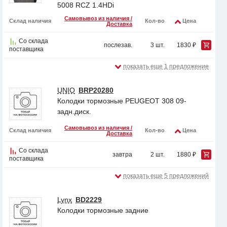
5008 RCZ 1.4HDi
Самовывоз из наличия /
Склад наличия
Кол-во
Цена
Доставка
Со склада
послезав.
3 шт.
1830 ₽
поставщика
показать еще 1 предложение
UNIO
BRP20280
Колодки тормозные PEUGEOT 308 09-
задн.диск.
Самовывоз из наличия /
Склад наличия
Кол-во
Цена
Доставка
Со склада
завтра
2 шт.
1880 ₽
поставщика
показать еще 5 предложений
Lynx
BD2229
Колодки тормозные задние