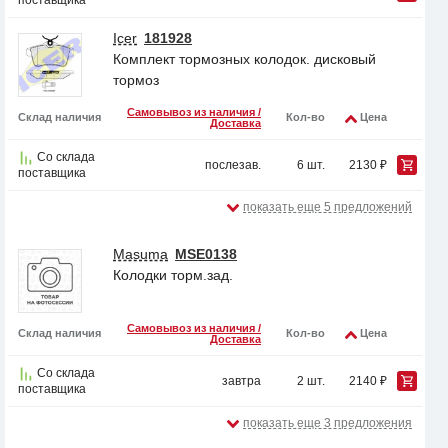
поставщика
Icer
181928
Комплект тормозных колодок. дисковый
тормоз
Самовывоз из наличия /
Склад наличия
Кол-во
Цена
Доставка
Со склада
послезав.
6 шт.
2130 ₽
поставщика
показать еще 5 предложений
Masuma
MSE0138
Колодки торм.зад.
Самовывоз из наличия /
Склад наличия
Кол-во
Цена
Доставка
Со склада
завтра
2 шт.
2140 ₽
поставщика
показать еще 3 предложения