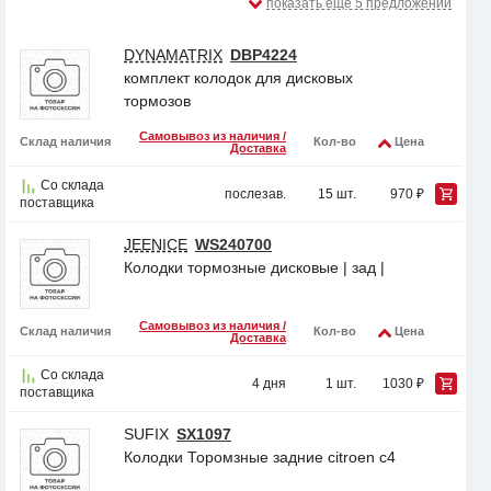
показать еще 5 предложений
DYNAMATRIX
DBP4224
комплект колодок для дисковых
тормозов
Самовывоз из наличия /
Склад наличия
Кол-во
Цена
Доставка
Со склада
послезав.
15 шт.
970 ₽
поставщика
JEENICE
WS240700
Колодки тормозные дисковые | зад |
Самовывоз из наличия /
Склад наличия
Кол-во
Цена
Доставка
Со склада
4 дня
1 шт.
1030 ₽
поставщика
SUFIX
SX1097
Колодки Торомзные задние citroen c4